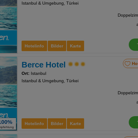
Istanbul & Umgebung, Türkei
Hotelinfo
Bilder
Karte
Berce Hotel
Ho
Ort:
Istanbul
Istanbul & Umgebung, Türkei
100%
Hotelinfo
Bilder
Karte
mpfehlung