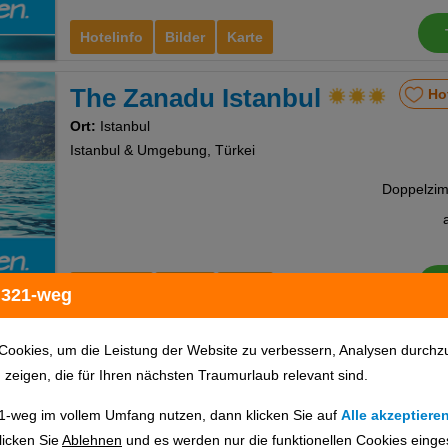
Hotelinfo
Bilder
Karte
The Zanadu Istanbul
Ho
Ort:
Istanbul
Istanbul & Umgebung, Türkei
Hotelinfo
Bilder
Karte
 321-weg
Grand Milan Hotel
Ho
Cookies, um die Leistung der Website zu verbessern, Analysen durchz
u zeigen, die für Ihren nächsten Traumurlaub relevant sind.
Ort:
Istanbul
Istanbul & Umgebung, Türkei
1-weg im vollem Umfang nutzen, dann klicken Sie auf
Alle akzeptiere
licken Sie
Ablehnen
und es werden nur die funktionellen Cookies einge