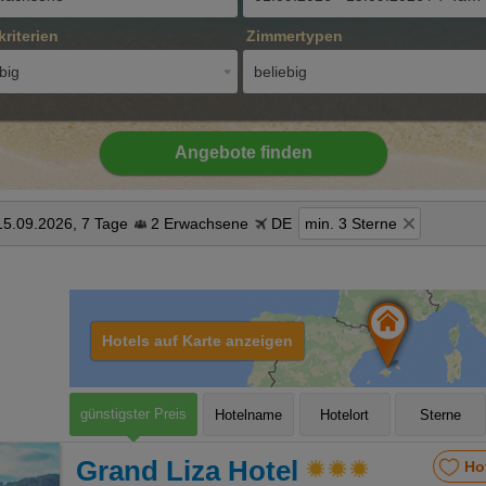
kriterien
Zimmertypen
big
beliebig
Angebote finden
15.09.2026, 7 Tage
2 Erwachsene
DE
min. 3 Sterne
Hotels auf Karte anzeigen
günstigster Preis
Hotelname
Hotelort
Sterne
Grand Liza Hotel
Ho