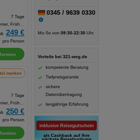
0345 / 9639 0330
7 Tage
Doppelzimmer, Frühstück
249 €
Mo-So von
09:30-22:30
Uhr.
ab
pro Person
Termine
Vorteile bei 321-weg.de
kompetente Beratung
tel merken
Tiefpreisgarantie
sichere
Datenübertragung
7 Tage
Doppelzimmer, Frühstück
langjährige Erfahrung
250 €
ab
pro Person
inklusive Reisegutschein
Termine
als Cashback auf Ihre
nächste Reisebuchung