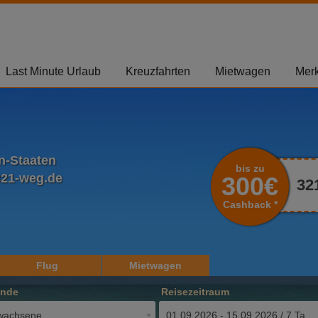
Last Minute Urlaub
Kreuzfahrten
Mietwagen
Merk
n-Staaten
bis zu
321-weg.de
300€
32
Cashback *
Flug
Mietwagen
ende
Reisezeitraum
wachsene
01.09.2026 - 15.09.2026 / 7 Tage