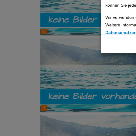
können Sie jede
Wir verwenden 
Weitere Informa
6
Datenschutzer
Cookie Einste
Technische C
Analyse
Social Media 
Advertising
7
Erweiterte Ei