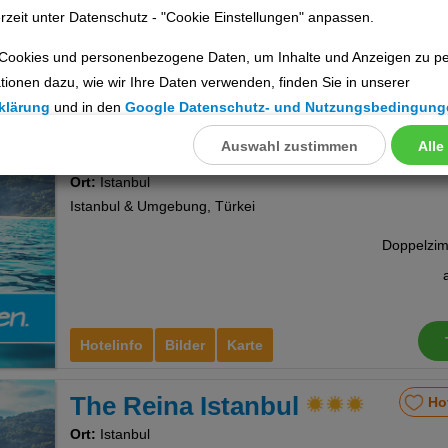
rzeit unter Datenschutz - "Cookie Einstellungen" anpassen.
Cookies und personenbezogene Daten, um Inhalte und Anzeigen zu per
tionen dazu, wie wir Ihre Daten verwenden, finden Sie in unserer
Hotelinfo
Bilder
Karte
klärung
und in den
Google Datenschutz- und Nutzungsbedingung
Auswahl zustimmen
Alle
llungen
Alfa
Ho
Ort:
Istanbul
ookies
Istanbul & Umgebung, Türkei
Cookies
Hotelinfo
Bilder
Karte
nstellungen
The Reina Istanbul
Ho
Ort:
Istanbul