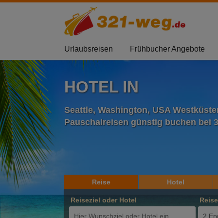
Urlaubsreisen
Frühbucher Angebote
HOTEL IN
Seattle, Washington, USA Westküste
Pauschalreisen günstig buchen bei 
Reise
Hotel
Reiseziel oder Hotel
Reis
2 Er