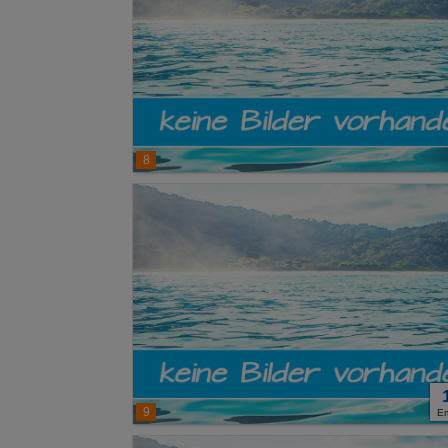
8
9
E