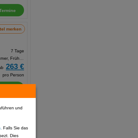
Termine
tel merken
7 Tage
Doppelzimmer, Frühstück
263 €
ab
pro Person
Termine
tel merken
uführen und
n
. Falls Sie das
7 Tage
sezt. Dies
Doppelzimmer, Frühstück