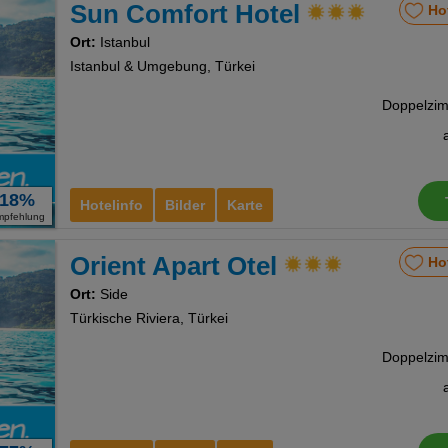
Sun Comfort Hotel
Ho
Ort:
Istanbul
Istanbul & Umgebung, Türkei
18%
Hotelinfo
Bilder
Karte
mpfehlung
Orient Apart Otel
Ho
Ort:
Side
Türkische Riviera, Türkei