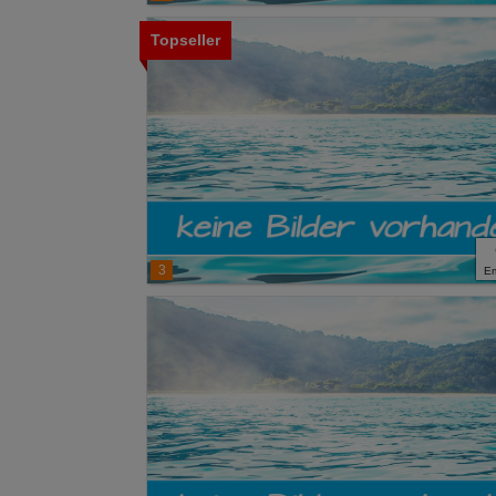
Topseller
3
E