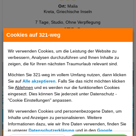
Ort:
Malia
Kreta, Griechische Inseln
7 Tage
,
Studio, Ohne Verpflegung
478 €
ab
Cookies auf 321-weg
pro Person
Termine
Wir verwenden Cookies, um die Leistung der Website zu
verbessern, Analysen durchzuführen und Ihnen Inhalte zu
zeigen, die für Ihren nächsten Traumurlaub relevant sind.
Möchten Sie 321-weg im vollem Umfang nutzen, dann klicken
Sie auf
Alle akzeptieren
. Falls Sie das nicht möchten klicken
Sie
Ablehnen
und es werden nur die funktionellen Cookies
eingesezt. Dies können Sie jederzeit unter Datenschutz -
"Cookie Einstellungen" anpassen.
Wir verwenden Cookies und personenbezogene Daten, um
Inhalte und Anzeigen zu personalisieren. Weitere
46%
Informationen dazu, wie wir Ihre Daten verwenden, finden Sie
6
Empfehlung
in unserer
Datenschutzerklärung
und in den
Google
Hotelinfo
Bilder
Karte