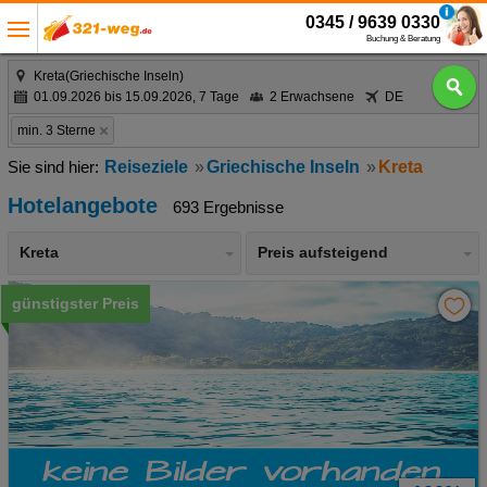
0345 / 9639 0330
Buchung & Beratung
Kreta(Griechische Inseln)
01.09.2026 bis 15.09.2026, 7 Tage
2 Erwachsene
DE
min. 3 Sterne
Reiseziele
Griechische Inseln
Kreta
Hotelangebote
693 Ergebnisse
Kreta
Preis aufsteigend
günstigster Preis