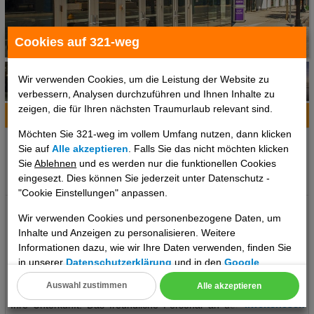
Cookies auf 321-weg
1 / 6
Wir verwenden Cookies, um die Leistung der Website zu
verbessern, Analysen durchzuführen und Ihnen Inhalte zu
zeigen, die für Ihren nächsten Traumurlaub relevant sind.
Hotelinfo
Bilder
Karte
Möchten Sie 321-weg im vollem Umfang nutzen, dann klicken
Ort:
Boston, Massachusetts, USA
Sie auf
Alle akzeptieren
. Falls Sie das nicht möchten klicken
Klima zum Reisezeitpunkt:
Sie
Ablehnen
und es werden nur die funktionellen Cookies
eingesezt. Dies können Sie jederzeit unter Datenschutz -
°C
°C
°C
"Cookie Einstellungen" anpassen.
Das erwartet Sie: YOTEL Boston Ihre Betreuung: Digitaler und
Wir verwenden Cookies und personenbezogene Daten, um
telefonischer 24/7 TUI Service Unser deutsch sprechendes TUI
Inhalte und Anzeigen zu personalisieren. Weitere
Kundenservice Team steht Ihnen 24 Stunden, 7 Tage die Woche
Informationen dazu, wie wir Ihre Daten verwenden, finden Sie
digital über die Chatfunktion der myTui App, telefonisch und per
in unserer
Datenschutzerklärung
und in den
Google
SMS zur Verfügung. Lage: Ort Boston Lage & Umgebung Dieses
Datenschutz- und Nutzungsbedingungen
.
Auswahl zustimmen
Alle akzeptieren
Hotel befindet sich unmittelbar im Zentrum von Boston. Das bietet
Cookie Einstellungen
..weiterlesen
Ihre Unterkunft: Das freundliche Personal an der Rezeption ist