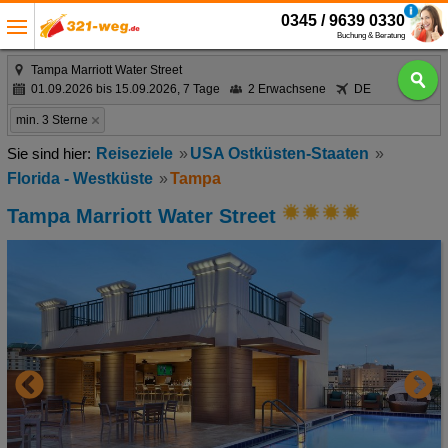
0345 / 9639 0330
Buchung & Beratung
Tampa Marriott Water Street
01.09.2026 bis 15.09.2026, 7 Tage
2 Erwachsene
DE
min. 3 Sterne
Reiseziele
USA Ostküsten-Staaten
Florida - Westküste
Tampa
Tampa Marriott Water Street