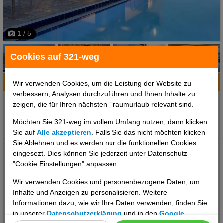
1 / 5
Cookies auf 321-weg
Hotelinfo
Bilder
Karte
Wir verwenden Cookies, um die Leistung der Website zu
verbessern, Analysen durchzuführen und Ihnen Inhalte zu
Ort:
Tampa, Florida, USA
zeigen, die für Ihren nächsten Traumurlaub relevant sind.
Klima zum Reisezeitpunkt:
Möchten Sie 321-weg im vollem Umfang nutzen, dann klicken
°C
°C
°C
Sie auf
Alle akzeptieren
. Falls Sie das nicht möchten klicken
Sie
Ablehnen
und es werden nur die funktionellen Cookies
Ausstattung: - 24 Stunden-Rezeption - Aufzug - Internet - WLAN -
eingesezt. Dies können Sie jederzeit unter Datenschutz -
Konferenzraum - Businesscenter - Hotelsafe - Geldwechsel -
"Cookie Einstellungen" anpassen.
Supermarkt - Pool - Whirlpool - Gartenanlage - Terrasse -
Wir verwenden Cookies und personenbezogene Daten, um
Klimaanlage - Wäscheservice - Waschsalon - Roomservice -
Inhalte und Anzeigen zu personalisieren. Weitere
Gepäckraum - Gepäckservice - Parkplatz - Parkplatz (gegen
Informationen dazu, wie wir Ihre Daten verwenden, finden Sie
Gebühr) - Sonnenschirm Verpflegung: - Restaurant -
in unserer
Datenschutzerklärung
und in den
Google
..weiterlesen
Frühstücksbuffet - Café - Bar - Poolbar Kinder: - Babysitterservice