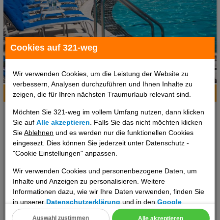
1 / 6
Cookies auf 321-weg
Wir verwenden Cookies, um die Leistung der Website zu
verbessern, Analysen durchzuführen und Ihnen Inhalte zu
Hotelinfo
Bilder
Karte
zeigen, die für Ihren nächsten Traumurlaub relevant sind.
Möchten Sie 321-weg im vollem Umfang nutzen, dann klicken
Ort:
Washington D.C., District of Columbia, USA
Sie auf
Alle akzeptieren
. Falls Sie das nicht möchten klicken
Klima zum Reisezeitpunkt:
Sie
Ablehnen
und es werden nur die funktionellen Cookies
°C
°C
°C
eingesezt. Dies können Sie jederzeit unter Datenschutz -
"Cookie Einstellungen" anpassen.
Ausstattung: - Anzahl Etagen: 14 - Internet - Pool - Außenpool -
Klimaanlage - Wäscheservice - Roomservice Zimmerausstattung:
Wir verwenden Cookies und personenbezogene Daten, um
- Bad - Haartrockner Verpflegung: - Restaurant - Frühstücksbuffet
Inhalte und Anzeigen zu personalisieren. Weitere
Informationen dazu, wie wir Ihre Daten verwenden, finden Sie
- Bar Sport: - Fitnessraum Zahlungsmöglichkeiten: - MasterCard -
in unserer
Datenschutzerklärung
und in den
Google
Visa - American Express - Diners
Datenschutz- und Nutzungsbedingungen
.
Auswahl zustimmen
Alle akzeptieren