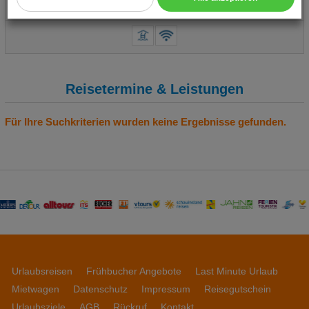
..weiterlesen
Cookie Einstellungen
Technische Cookies
Analyse
Reisetermine & Leistungen
Social Media Cookies
Für Ihre Suchkriterien wurden keine Ergebnisse gefunden.
Advertising
Erweiterte Einstellungen
Urlaubsreisen
Frühbucher Angebote
Last Minute Urlaub
Mietwagen
Datenschutz
Impressum
Reisegutschein
Urlaubsziele
AGB
Rückruf
Kontakt