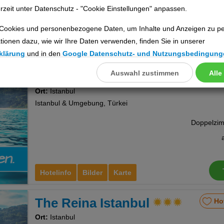
rzeit unter Datenschutz - "Cookie Einstellungen" anpassen.
Cookies und personenbezogene Daten, um Inhalte und Anzeigen zu per
tionen dazu, wie wir Ihre Daten verwenden, finden Sie in unserer
Hotelinfo
Bilder
Karte
klärung
und in den
Google Datenschutz- und Nutzungsbedingung
Auswahl zustimmen
Alle
llungen
Alfa
Ho
Ort:
Istanbul
ookies
Istanbul & Umgebung, Türkei
Cookies
Hotelinfo
Bilder
Karte
nstellungen
The Reina Istanbul
Ho
Ort:
Istanbul