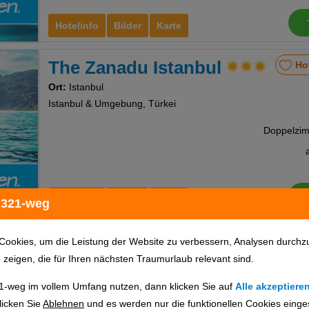
Hotelinfo
Bilder
Karte
The Zanadu Istanbul
Ho
Ort:
Istanbul
Istanbul & Umgebung, Türkei
Hotelinfo
Bilder
Karte
 321-weg
Grand Milan Hotel
Ho
Cookies, um die Leistung der Website zu verbessern, Analysen durchz
u zeigen, die für Ihren nächsten Traumurlaub relevant sind.
Ort:
Istanbul
Istanbul & Umgebung, Türkei
1-weg im vollem Umfang nutzen, dann klicken Sie auf
Alle akzeptiere
licken Sie
Ablehnen
und es werden nur die funktionellen Cookies einge