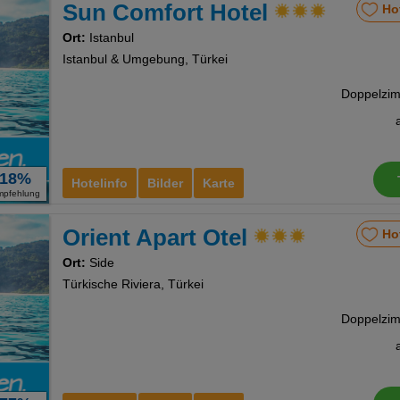
Sun Comfort Hotel
Ho
Ort:
Istanbul
Istanbul & Umgebung, Türkei
18%
Hotelinfo
Bilder
Karte
mpfehlung
Orient Apart Otel
Ho
Ort:
Side
Türkische Riviera, Türkei