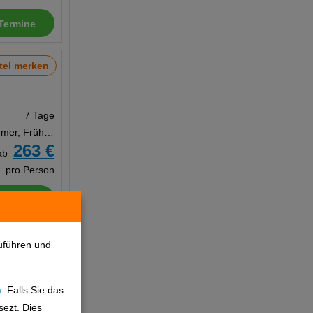
Termine
tel merken
7 Tage
Doppelzimmer, Frühstück
263 €
ab
pro Person
Termine
tel merken
uführen und
n
. Falls Sie das
7 Tage
sezt. Dies
Doppelzimmer, Frühstück