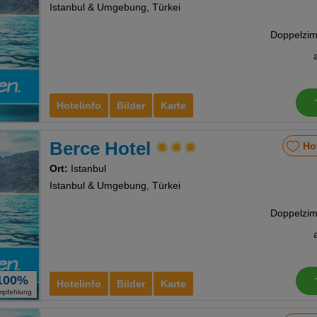
Istanbul & Umgebung, Türkei
Hotelinfo
Bilder
Karte
Berce Hotel
Ho
Ort:
Istanbul
Istanbul & Umgebung, Türkei
100%
Hotelinfo
Bilder
Karte
mpfehlung