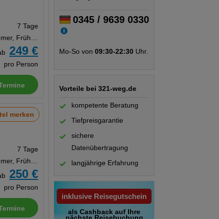
0345 / 9639 0330
7 Tage
Doppelzimmer, Frühstück
249 €
Mo-So von
09:30-22:30
Uhr.
ab
pro Person
Termine
Vorteile bei 321-weg.de
kompetente Beratung
tel merken
Tiefpreisgarantie
sichere
Datenübertragung
7 Tage
Doppelzimmer, Frühstück
langjährige Erfahrung
250 €
ab
pro Person
inklusive Reisegutschein
Termine
als Cashback auf Ihre
nächste Reisebuchung