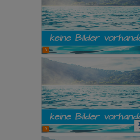
8
9
E