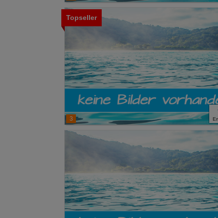
Topseller
3
E