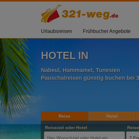
Urlaubsreisen
Frühbucher Angebote
HOTEL IN
Nabeul, Hammamet, Tunesien
Pauschalreisen günstig buchen bei 
Reise
Hotel
Reiseziel oder Hotel
Reis
2 Er