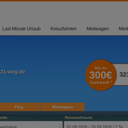
Last Minute Urlaub
Kreuzfahrten
Mietwagen
Merk
bis zu
321-weg.de
300€
32
Cashback *
Flug
Mietwagen
ende
Reisezeitraum
wachsene
01.09.2026 - 15.09.2026 / 7 Tage