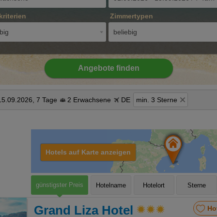
kriterien
Zimmertypen
big
beliebig
Angebote finden
15.09.2026, 7 Tage
2 Erwachsene
DE
min. 3 Sterne
Hotels auf Karte anzeigen
günstigster Preis
Hotelname
Hotelort
Sterne
Grand Liza Hotel
Ho