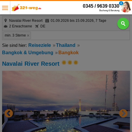
0345 / 9639 0330
Buchung & Beratung
Navalai River Resort
01.09.2026 bis 15.09.2026, 7 Tage
2 Erwachsene
DE
min. 3 Sterne
Reiseziele
Thailand
Bangkok & Umgebung
Bangkok
Navalai River Resort