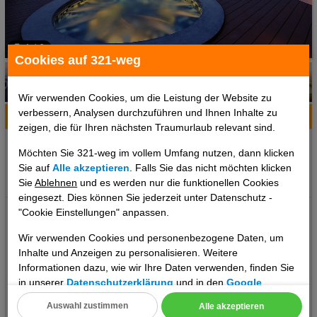
1 / 6
Cookies auf 321-weg
Wir verwenden Cookies, um die Leistung der Website zu
verbessern, Analysen durchzuführen und Ihnen Inhalte zu
Hotelinfo
Bilder
Karte
zeigen, die für Ihren nächsten Traumurlaub relevant sind.
Ort:
Bangkok, Bangkok und Umgebung, Thailand
Möchten Sie 321-weg im vollem Umfang nutzen, dann klicken
Klima zum Reisezeitpunkt:
Sie auf
Alle akzeptieren
. Falls Sie das nicht möchten klicken
°C
°C
°C
Sie
Ablehnen
und es werden nur die funktionellen Cookies
eingesezt. Dies können Sie jederzeit unter Datenschutz -
Ihre Betreuung: Digitaler und telefonischer 24/7 TUI Service
"Cookie Einstellungen" anpassen.
Unser deutsch sprechendes TUI Kundenservice Team steht Ihnen
Wir verwenden Cookies und personenbezogene Daten, um
24 Stunden, 7 Tage die Woche digital über die Chatfunktion der
Inhalte und Anzeigen zu personalisieren. Weitere
myTui App, telefonisch und per SMS zur Verfügung. Lage: Ort
Informationen dazu, wie wir Ihre Daten verwenden, finden Sie
Bangkok Lage & Umgebung Die Clubanlage ist auf der Phra Athit
in unserer
Datenschutzerklärung
und in den
Google
Road in Banglumphu, dem bemerkenswerten Vorort, gelegen und
Datenschutz- und Nutzungsbedingungen
.
Auswahl zustimmen
Alle akzeptieren
bietet einfachen Zugang zu einer Reihe von Attraktionen, darunter
..weiterlesen