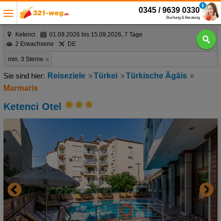
0345 / 9639 0330
Buchung & Beratung
Ketenci
01.09.2026 bis 15.09.2026, 7 Tage
2 Erwachsene
DE
min. 3 Sterne
Reiseziele
Türkei
Türkische Ägäis
Marmaris
Ketenci Otel