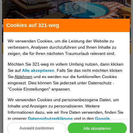
1 / 6
Cookies auf 321-weg
Wir verwenden Cookies, um die Leistung der Website zu
verbessern, Analysen durchzuführen und Ihnen Inhalte zu
Hotelinfo
Bilder
Karte
zeigen, die für Ihren nächsten Traumurlaub relevant sind.
Ort:
Marmaris, Türkische Ägäisregion, Türkei
Möchten Sie 321-weg im vollem Umfang nutzen, dann klicken
Klima zum Reisezeitpunkt:
Sie auf
Alle akzeptieren
. Falls Sie das nicht möchten klicken
°C
°C
°C
Sie
Ablehnen
und es werden nur die funktionellen Cookies
eingesezt. Dies können Sie jederzeit unter Datenschutz -
Lage: Dieses Cityhotel, ideal für Strandurlauber und FKK-
"Cookie Einstellungen" anpassen.
Urlauber, liegt in Strandnähe Sand-/Kieselstrand, in Marmaris,
Wir verwenden Cookies und personenbezogene Daten, um
das Zentrum von Marmaris mit seinen touristischen Highlights
Inhalte und Anzeigen zu personalisieren. Weitere
erreicht man nach rund 700 m. Der nächste Flughafen ist
Informationen dazu, wie wir Ihre Daten verwenden, finden Sie
Dalaman (DLM), die Entfernung beträgt ungefähr 96 km.
in unserer
Datenschutzerklärung
und in den
Google
Ausstattung: Die 56 Doppelzimmer verteilen sich auf 5 Etagen
Datenschutz- und Nutzungsbedingungen
.
Auswahl zustimmen
Alle akzeptieren
und sind über einen Aufzug erreichbar. Das freundliche Personal
..weiterlesen