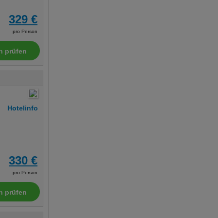
329 €
pro Person
n prüfen
Hotelinfo
330 €
pro Person
n prüfen