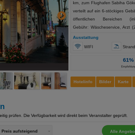
km, zum Flughafen Sabiha Gö
verteilt auf ein 6-stöckiges Ge
öffentlichen Bereichen (inkl
Gebühr: Wäscheservice, Arzt
Verpflegung FrühstückFrühstü
Ausstattung
VISA, MasterCardSprachen: Türk
WIFI
Stran
12.00 UhrLandeskategorie: 4 
61%
2 EinzelbettenDusche, WC, 
Empfehlun
(inklusive), SafeMinib
Kaffee-/TeesortimentKlimaanl
Hotelinfo
Bilder
Karte
Laminatbodenauch als 
DREIERBELEGUNGca. 18 m²3 
Musikkanal, Telefon, WLAN 
en
Wasserkocher mit Kaffee-/Tee
ig prüfen. Die Verfügbarkeit wird direkt beim Veranstalter geprüft.
wetterabhängig), Laminatbode
Doppelbett und 2 Einzelbet
Preis aufsteigend
Alle Angebo
Telefon, WLAN (inklusive), S