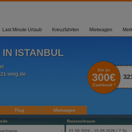
Last Minute Urlaub
Kreuzfahrten
Mietwagen
Merk
 IN ISTANBUL
ei
bis zu
321-weg.de
300€
32
Cashback *
Flug
Mietwagen
ende
Reisezeitraum
wachsene
01.09.2026 - 15.09.2026 / 7 Tage