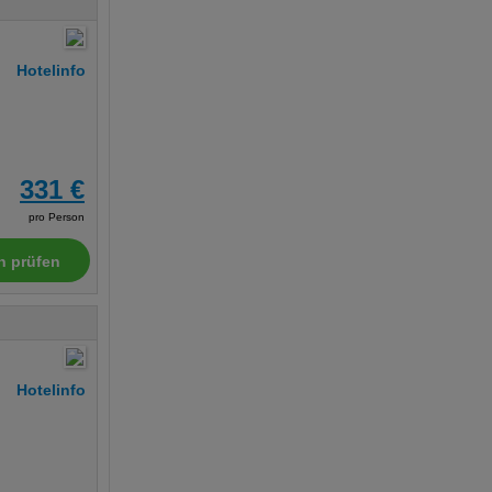
Hotelinfo
331 €
pro Person
n prüfen
Hotelinfo