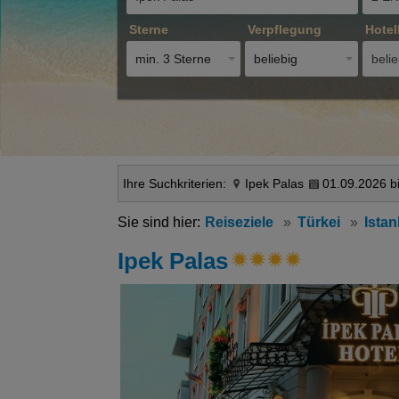
Sterne
Verpflegung
Hotel
min. 3 Sterne
beliebig
belie
Ihre Suchkriterien:
Ipek Palas
01.09.2026 b
Reiseziele
Türkei
Ista
Ipek Palas