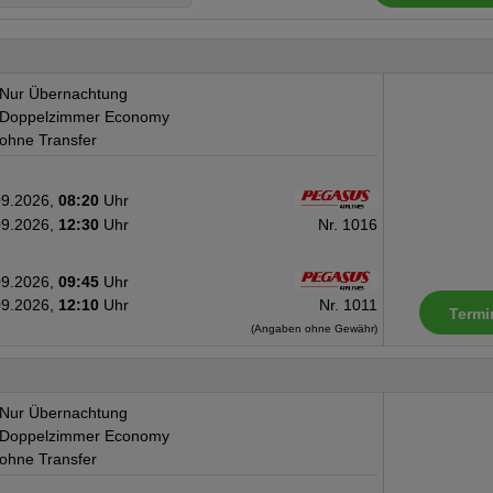
Kaffee-/TeesortimentKlimaanl
Laminatboden Einreisebestimmu
Minderjährige) benötigen für die
Nur Übernachtung
Tagen einen Personalausweis, R
Doppelzimmer Economy
ohne Transfer
zu 12 Jahren können auch mit e
Lichtbild und der Eintragung Nat
09.2026,
08:20
Uhr
die Einreise mit mit einem von
09.2026,
12:30
Uhr
Nr. 1016
Reiseausweis als Passersat
Reisepässe müssen noch über
09.2026,
09:45
Uhr
die Pässe bei Einreise mit 
09.2026,
12:10
Uhr
Nr. 1011
Termi
werden. Bei der Einreise mi
(Angaben ohne Gewähr)
Zollbehörden ein Einreisepapier 
bei der Ausreise wieder vorge
ihre Eltern in die Türkei reisen
Nur Übernachtung
Doppelzimmer Economy
Einverständniserklärung mitzuf
ohne Transfer
übersetzt). Kinder, die so