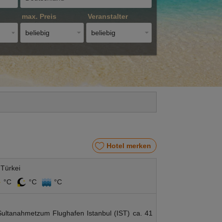
max. Preis
Veranstalter
beliebig
beliebig
Hotel merken
 Türkei
°C
°C
°C
 Sultanahmetzum Flughafen Istanbul (IST) ca. 41