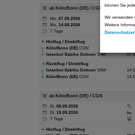
können Sie jede
ab Köln/Bonn (DE)
/ CGN
Wir verwenden 
Mo,
07.09.2026
Mo,
14.09.2026
Weitere Informa
7 Tage
Datenschutzer
Hinflug
/ Direktflug
Cookie Einste
Köln/Bonn (DE)
CGN
07.
Istanbul-Sabiha Gokcen
SAW
07.
Technische C
Rückflug
/ Direktflug
Analyse
Istanbul-Sabiha Gokcen
SAW
14.
Köln/Bonn (DE)
CGN
14.
Social Media 
ab Köln/Bonn (DE)
/ CGN
Advertising
Di,
08.09.2026
Erweiterte Ei
Di,
15.09.2026
7 Tage
Hinflug
/ Direktflug