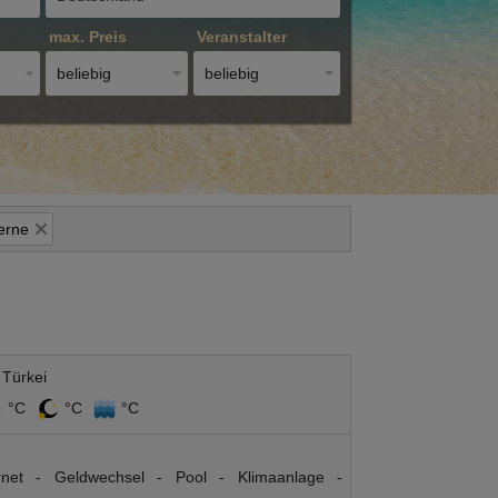
max. Preis
Veranstalter
beliebig
beliebig
erne
 Türkei
°C
°C
°C
ernet - Geldwechsel - Pool - Klimaanlage -