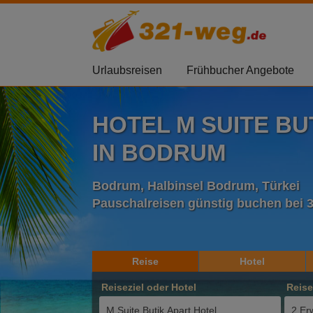
Urlaubsreisen
Frühbucher Angebote
HOTEL M SUITE BU
IN BODRUM
Bodrum, Halbinsel Bodrum, Türkei
Pauschalreisen günstig buchen bei 
Reise
Hotel
Reiseziel oder Hotel
Reis
2 Er