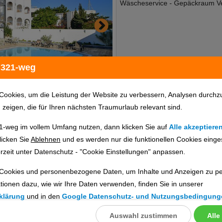
Wäscheservice - Gepäckraum Ver
 321-weg
Cookies, um die Leistung der Website zu verbessern, Analysen durchz
u zeigen, die für Ihren nächsten Traumurlaub relevant sind.
1-weg im vollem Umfang nutzen, dann klicken Sie auf
Alle akzeptiere
Hotelinfo
Bilder
Karte
licken Sie
Ablehnen
und es werden nur die funktionellen Cookies einge
rzeit unter Datenschutz - "Cookie Einstellungen" anpassen.
Cookies und personenbezogene Daten, um Inhalte und Anzeigen zu per
en
tionen dazu, wie wir Ihre Daten verwenden, finden Sie in unserer
ig prüfen. Die Verfügbarkeit wird direkt beim Veranstalter geprüft.
klärung
und in den
Google Datenschutz- und Nutzungsbedingung
Auswahl zustimmen
Alle
llungen
ebnisse gefunden.