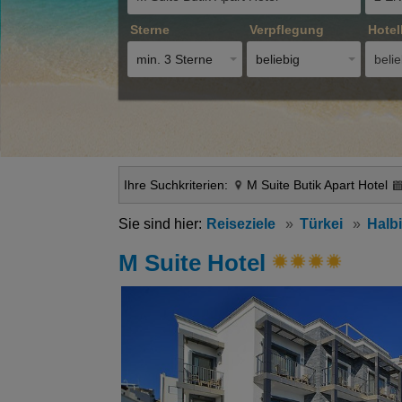
Sterne
Verpflegung
Hotel
min. 3 Sterne
beliebig
belie
Ihre Suchkriterien:
M Suite Butik Apart Hotel
Reiseziele
Türkei
Halb
M Suite Hotel