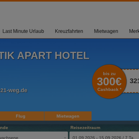
Last Minute Urlaub
Kreuzfahrten
Mietwagen
Merk
TIK APART HOTEL
bis zu
300€
32
Cashback *
321-weg.de
Flug
Mietwagen
ende
Reisezeitraum
wachsene
01.09.2026 - 15.09.2026 / 7 Tage