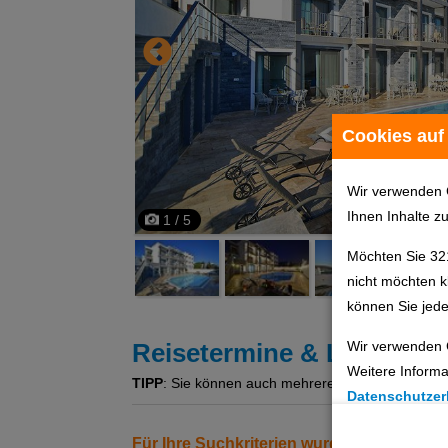
Cookies auf
Wir verwenden 
Ihnen Inhalte z
1 / 5
Möchten Sie 32
nicht möchten k
können Sie jede
Wir verwenden 
Reisetermine & Leistung
Weitere Informa
TIPP
: Sie können auch mehrere Angebote gleichzeit
Datenschutzer
Cookie Einste
Für Ihre Suchkriterien wurden keine Erg