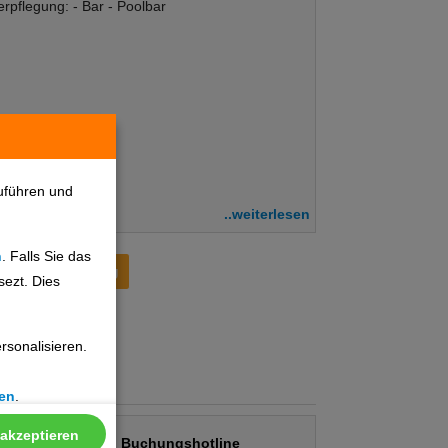
pflegung: - Bar - Poolbar
uführen und
..weiterlesen
n
. Falls Sie das
Preisentwicklung
sezt. Dies
sonalisieren.
en
.
 akzeptieren
Buchungshotline