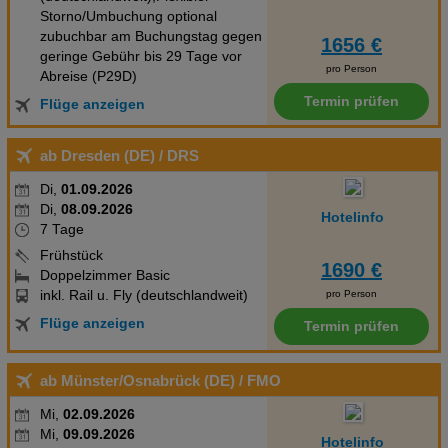
Storno/Umbuchung optional
zubuchbar am Buchungstag gegen
1656 €
geringe Gebühr bis 29 Tage vor
pro Person
Abreise (P29D)
Termin prüfen
Flüge anzeigen
ab Dresden (DE)
/ DRS
Di,
01.09.2026
Di,
08.09.2026
Hotelinfo
7 Tage
Frühstück
1690 €
Doppelzimmer Basic
inkl. Rail u. Fly (deutschlandweit)
pro Person
Flüge anzeigen
Termin prüfen
ab Münster/Osnabrück (DE)
/ FMO
Mi,
02.09.2026
Mi,
09.09.2026
Hotelinfo