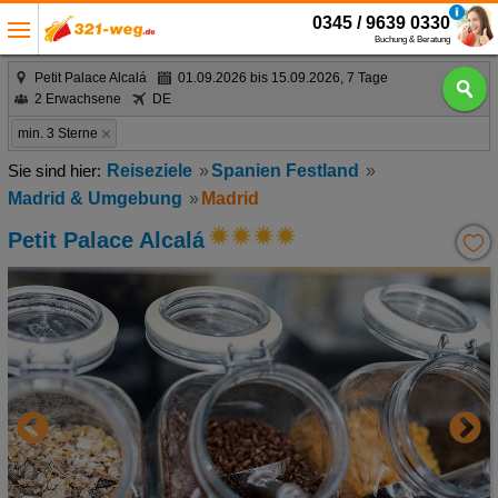
0345 / 9639 0330
Buchung & Beratung
Petit Palace Alcalá
01.09.2026 bis 15.09.2026, 7 Tage
2 Erwachsene
DE
min. 3 Sterne
Reiseziele
Spanien Festland
Madrid & Umgebung
Madrid
Petit Palace Alcalá