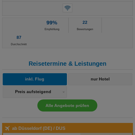
Fahrradverleih (gegen Gebühr) Wellness: - Spa Tipps & Hinweise:
- Haustiere erlaubt Zahlungsmöglichkeiten: - MasterCard - Visa -
American Express - Diners
99%
22
Empfehlung
Bewertungen
87
Durchschnitt
Reisetermine & Leistungen
inkl. Flug
nur Hotel
Preis aufsteigend
Alle Angebote prüfen
ab Düsseldorf (DE)
/ DUS