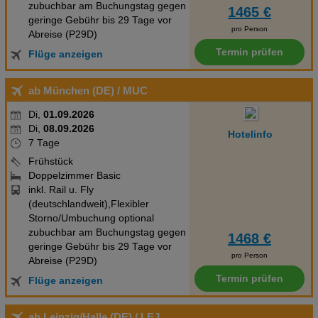
zubuchbar am Buchungstag gegen
1465 €
geringe Gebühr bis 29 Tage vor
pro Person
Abreise (P29D)
Termin prüfen
Flüge anzeigen
ab München (DE)
/ MUC
Di,
01.09.2026
Di,
08.09.2026
Hotelinfo
7 Tage
Frühstück
Doppelzimmer Basic
inkl. Rail u. Fly
(deutschlandweit),Flexibler
Storno/Umbuchung optional
zubuchbar am Buchungstag gegen
1468 €
geringe Gebühr bis 29 Tage vor
pro Person
Abreise (P29D)
Termin prüfen
Flüge anzeigen
ab Leipzig/Halle (DE)
/ LEJ