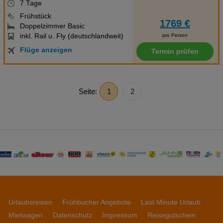
7 Tage
Frühstück
1769 €
Doppelzimmer Basic
inkl. Rail u. Fly (deutschlandweit)
pro Person
Flüge anzeigen
Termin prüfen
Seite:
1
2
Urlaubsreisen
Frühbucher Angebote
Last Minute Urlaub
Mietwagen
Datenschutz
Impressum
Reisegutschein