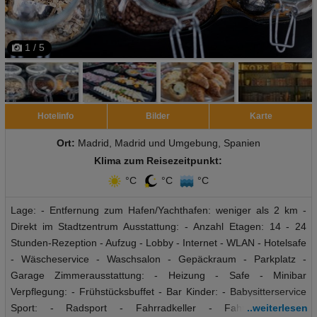
1 / 5
Hotelinfo
Bilder
Karte
Ort:
Madrid, Madrid und Umgebung, Spanien
Klima zum Reisezeitpunkt:
°C
°C
°C
Lage: - Entfernung zum Hafen/Yachthafen: weniger als 2 km -
Direkt im Stadtzentrum Ausstattung: - Anzahl Etagen: 14 - 24
Stunden-Rezeption - Aufzug - Lobby - Internet - WLAN - Hotelsafe
- Wäscheservice - Waschsalon - Gepäckraum - Parkplatz -
Garage Zimmerausstattung: - Heizung - Safe - Minibar
Verpflegung: - Frühstücksbuffet - Bar Kinder: - Babysitterservice
Sport: - Radsport - Fahrradkeller - Fahrradverleih -
..weiterlesen