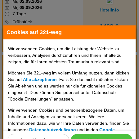
Mi,
02.09.2026
Mi,
09.09.2026
Hotelinfo
7 Tage
Frühstück
1422 €
Doppelzimmer Basic
Cookies auf 321-weg
inkl. Rail u. Fly (deutschlandweit)
pro Person
Flüge anzeigen
Termin prüfen
Wir verwenden Cookies, um die Leistung der Website zu
verbessern, Analysen durchzuführen und Ihnen Inhalte zu
ab Stuttgart (DE)
/ STR
zeigen, die für Ihren nächsten Traumurlaub relevant sind.
Mi,
02.09.2026
Möchten Sie 321-weg im vollem Umfang nutzen, dann klicken
Mi,
09.09.2026
Sie auf
Alle akzeptieren
. Falls Sie das nicht möchten klicken
Hotelinfo
7 Tage
Sie
Ablehnen
und es werden nur die funktionellen Cookies
Frühstück
eingesezt. Dies können Sie jederzeit unter Datenschutz -
Doppelzimmer Basic
"Cookie Einstellungen" anpassen.
inkl. Rail u. Fly
Wir verwenden Cookies und personenbezogene Daten, um
(deutschlandweit),Flexibler
Inhalte und Anzeigen zu personalisieren. Weitere
Storno/Umbuchung optional
zubuchbar am Buchungstag gegen
Informationen dazu, wie wir Ihre Daten verwenden, finden Sie
1426 €
geringe Gebühr bis 29 Tage vor
in unserer
Datenschutzerklärung
und in den
Google
pro Person
Abreise (P29D)
Datenschutz- und Nutzungsbedingungen
.