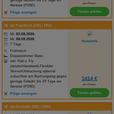
geringe Gebühr bis 29 Tage vor
pro Person
Abreise (P29D)
Termin prüfen
Flüge anzeigen
ab Frankfurt (DE)
/ FRA
Mi,
02.09.2026
Mi,
09.09.2026
Hotelinfo
7 Tage
Frühstück
Doppelzimmer Basic
inkl. Rail u. Fly
(deutschlandweit),Flexibler
Storno/Umbuchung optional
zubuchbar am Buchungstag gegen
1414 €
geringe Gebühr bis 29 Tage vor
pro Person
Abreise (P29D)
Termin prüfen
Flüge anzeigen
ab Dresden (DE)
/ DRS