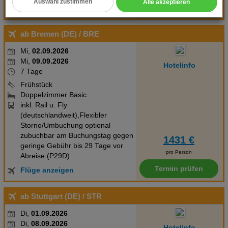
Auswahl zustimmen
Alle akzeptieren
Termin prüfen
Flüge anzeigen
Cookie Einstellungen
Technische Cookies
ab Bremen (DE)
/ BRE
Mi,
02.09.2026
Analyse
Mi,
09.09.2026
Hotelinfo
7 Tage
Social Media Cookies
Frühstück
Doppelzimmer Basic
Advertising
inkl. Rail u. Fly
(deutschlandweit),Flexibler
Erweiterte Einstellungen
Storno/Umbuchung optional
zubuchbar am Buchungstag gegen
1431 €
geringe Gebühr bis 29 Tage vor
pro Person
Abreise (P29D)
Termin prüfen
Flüge anzeigen
ab Stuttgart (DE)
/ STR
Di,
01.09.2026
Di,
08.09.2026
Hotelinfo