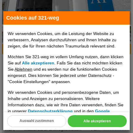
Cookies auf 321-weg
1 / 6
Wir verwenden Cookies, um die Leistung der Website zu
verbessern, Analysen durchzuführen und Ihnen Inhalte zu
zeigen, die für Ihren nächsten Traumurlaub relevant sind.
Hotelinfo
Bilder
Karte
Möchten Sie 321-weg im vollem Umfang nutzen, dann klicken
Ort:
Málaga, Costa del Sol, Spanien
Sie auf
Alle akzeptieren
. Falls Sie das nicht möchten klicken
Klima zum Reisezeitpunkt:
Sie
Ablehnen
und es werden nur die funktionellen Cookies
eingesezt. Dies können Sie jederzeit unter Datenschutz -
°C
°C
°C
"Cookie Einstellungen" anpassen.
Lage: Ort Malaga Lage & Umgebung Diese Unterbringung
Wir verwenden Cookies und personenbezogene Daten, um
befindet sich in Málaga. Das bietet Ihre Unterkunft: Per WLAN
Inhalte und Anzeigen zu personalisieren. Weitere
erhalten die Gäste Zugang zum Internet. Die Umgebung kann
Informationen dazu, wie wir Ihre Daten verwenden, finden Sie
dank des Fahrradverleihs auch mit dem Rad erkundet werden.
in unserer
Datenschutzerklärung
und in den
Google
Das bietet Ihre Unterkunft SonnenterrasseInternet: WLAN/WiFi,
Datenschutz- und Nutzungsbedingungen
.
Auswahl zustimmen
Alle akzeptieren
im öffentlichen Bereich: ohne GebührZahlungsarten: TUI Card /
Cookie Einstellungen
..weiterlesen
VISA, MasterCardParkmöglichkeiten: Parkplatz (nach