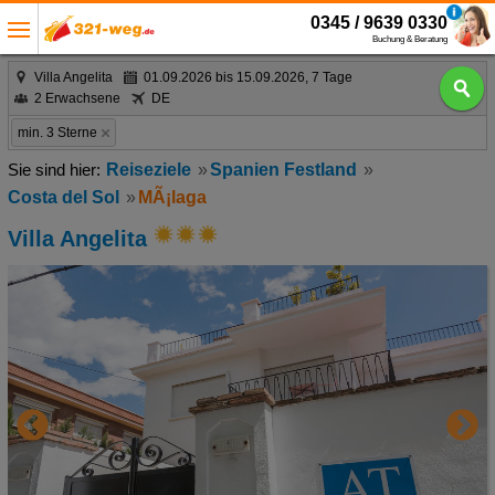
0345 / 9639 0330
Buchung & Beratung
Villa Angelita
01.09.2026 bis 15.09.2026, 7 Tage
2 Erwachsene
DE
min. 3 Sterne
Reiseziele
Spanien Festland
Costa del Sol
MÃ¡laga
Villa Angelita