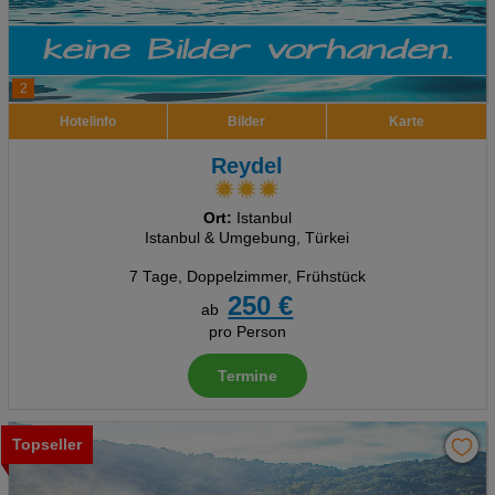
2
Hotelinfo
Bilder
Karte
Reydel
Ort:
Istanbul
Istanbul & Umgebung, Türkei
7 Tage
,
Doppelzimmer, Frühstück
250 €
ab
pro Person
Termine
Topseller