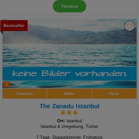
Termine
Bestseller
5
Hotelinfo
Bilder
Karte
The Zanadu Istanbul
Ort:
Istanbul
Istanbul & Umgebung, Türkei
7 Tage
,
Doppelzimmer, Frühstück