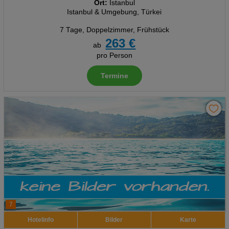
Ort:
Istanbul
Istanbul & Umgebung, Türkei
7 Tage
,
Doppelzimmer, Frühstück
263 €
ab
pro Person
Termine
7
Hotelinfo
Bilder
Karte