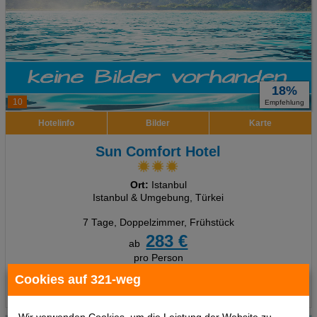
18%
10
Empfehlung
Hotelinfo
Bilder
Karte
Sun Comfort Hotel
Ort:
Istanbul
Istanbul & Umgebung, Türkei
7 Tage
,
Doppelzimmer, Frühstück
283 €
ab
pro Person
Cookies auf 321-weg
Termine