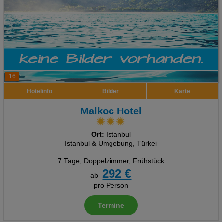
16
Hotelinfo
Bilder
Karte
Malkoc Hotel
Ort:
Istanbul
Istanbul & Umgebung, Türkei
7 Tage
,
Doppelzimmer, Frühstück
292 €
ab
pro Person
Termine