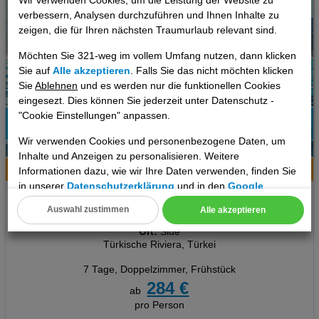
Wir verwenden Cookies, um die Leistung der Website zu
verbessern, Analysen durchzuführen und Ihnen Inhalte zu
zeigen, die für Ihren nächsten Traumurlaub relevant sind.
Möchten Sie 321-weg im vollem Umfang nutzen, dann klicken
Sie auf
Alle akzeptieren
. Falls Sie das nicht möchten klicken
Sie
Ablehnen
und es werden nur die funktionellen Cookies
eingesezt. Dies können Sie jederzeit unter Datenschutz -
"Cookie Einstellungen" anpassen.
77%
Wir verwenden Cookies und personenbezogene Daten, um
11
Empfehlung
Inhalte und Anzeigen zu personalisieren. Weitere
Hotelinfo
Bilder
Karte
Informationen dazu, wie wir Ihre Daten verwenden, finden Sie
in unserer
Datenschutzerklärung
und in den
Google
Orient Apart Otel
Datenschutz- und Nutzungsbedingungen
.
Auswahl zustimmen
Alle akzeptieren
Cookie Einstellungen
Ort:
Side
Türkische Riviera, Türkei
Technische Cookies
7 Tage
,
Doppelzimmer, Frühstück
Analyse
284 €
ab
pro Person
Social Media Cookies