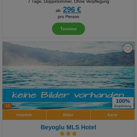
7 Tage
,
Doppelzimmer, Ohne Verpflegung
296 €
ab
pro Person
Termine
100%
19
Empfehlung
Hotelinfo
Bilder
Karte
Beyoglu MLS Hotel