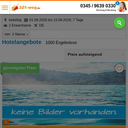
0345 / 9639 0330
Buchung & Beratung
beliebig
01.09.2026 bis 15.09.2026, 7 Tage
2 Erwachsene
DE
min. 3 Sterne
Hotelangebote
1000 Ergebnisse
Preis aufsteigend
günstigster Preis
1