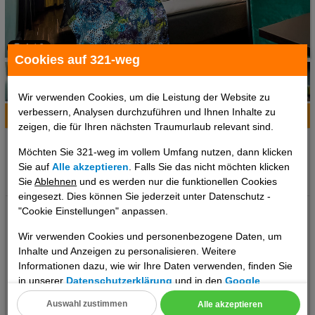
1 / 6
Cookies auf 321-weg
Wir verwenden Cookies, um die Leistung der Website zu
verbessern, Analysen durchzuführen und Ihnen Inhalte zu
Hotelinfo
Bilder
Karte
zeigen, die für Ihren nächsten Traumurlaub relevant sind.
Ort:
Bergen, Westnorwegen, Norwegen
Möchten Sie 321-weg im vollem Umfang nutzen, dann klicken
Klima zum Reisezeitpunkt:
Sie auf
Alle akzeptieren
. Falls Sie das nicht möchten klicken
°C
°C
°C
Sie
Ablehnen
und es werden nur die funktionellen Cookies
eingesezt. Dies können Sie jederzeit unter Datenschutz -
Ihre Vorteile: Direkt am UNESCO Weltkulturerbe
"Cookie Einstellungen" anpassen.
BryggenKostenloser Kaffee in der LobbyEco Lighthouse
Wir verwenden Cookies und personenbezogene Daten, um
zertifiziert Lage: zum Ortszentrum: Bergen, ca. 600 mzum
Inhalte und Anzeigen zu personalisieren. Weitere
Bahnhof: ca. 1 kmzum Flughafen: Bergen Flesland, ca. 20 kmzur
Informationen dazu, wie wir Ihre Daten verwenden, finden Sie
Bushaltestelle: Flughafenbus, ca. 200 m Ausstattung: offizielle
in unserer
Datenschutzerklärung
und in den
Google
Landeskategorie: 3,5 SterneAnzahl Wohneinheiten:
Datenschutz- und Nutzungsbedingungen
.
Auswahl zustimmen
Alle akzeptieren
219Zahlungsmöglichkeiten: American Express, MasterCard, Visa,
..weiterlesen