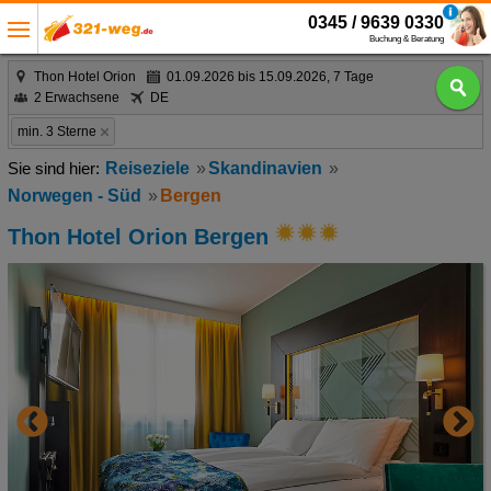
0345 / 9639 0330
Buchung & Beratung
Thon Hotel Orion
01.09.2026 bis 15.09.2026, 7 Tage
2 Erwachsene
DE
min. 3 Sterne
Reiseziele
Skandinavien
Norwegen - Süd
Bergen
Thon Hotel Orion Bergen