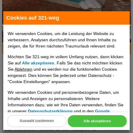
Cookies auf 321-weg
1 / 6
Wir verwenden Cookies, um die Leistung der Website zu
verbessern, Analysen durchzuführen und Ihnen Inhalte zu
zeigen, die für Ihren nächsten Traumurlaub relevant sind.
Hotelinfo
Bilder
Karte
Möchten Sie 321-weg im vollem Umfang nutzen, dann klicken
Ort:
Cartagena, Kolumbien, Kolumbien
Sie auf
Alle akzeptieren
. Falls Sie das nicht möchten klicken
Klima zum Reisezeitpunkt:
Sie
Ablehnen
und es werden nur die funktionellen Cookies
eingesezt. Dies können Sie jederzeit unter Datenschutz -
°C
°C
°C
"Cookie Einstellungen" anpassen.
Das erwartet Sie: Hotel Boutique Castillo Ines Maria Lage: Ort
Wir verwenden Cookies und personenbezogene Daten, um
Cartagena Lage & Umgebung Dieses Hotel liegt direkt am Strand,
Inhalte und Anzeigen zu personalisieren. Weitere
in zentraler Lage in Cartagena. Entfernungen: Entfernung zum
Informationen dazu, wie wir Ihre Daten verwenden, finden Sie
Flughafen ca. 5 KmEntfernung zum Strand ca. 5 KmEntfernung
in unserer
Datenschutzerklärung
und in den
Google
zum Stadtzentrum ca. 50 mEntfernung zum Golfplatz ca. 6.5
Datenschutz- und Nutzungsbedingungen
.
Auswahl zustimmen
Alle akzeptieren
KmEntfernung zum Bahnhof ca. 100 m Das bietet Ihre Unterkunft:
Cookie Einstellungen
..weiterlesen
Das freundliche Personal an der Rezeption ist gerne bei allen