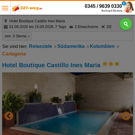
0345 / 9639 0330
Buchung & Beratung
Hotel Boutique Castillo Ines Maria
01.09.2026 bis 15.09.2026, 7 Tage
2 Erwachsene
DE
min. 3 Sterne
Reiseziele
Südamerika
Kolumbien
Cartagena
Hotel Boutique Castillo Ines Maria