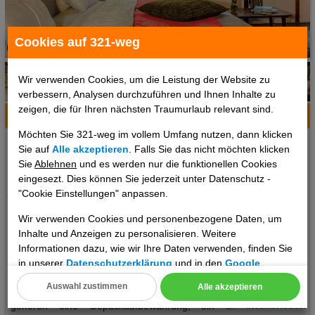
Cookies auf 321-weg
1 / 6
Wir verwenden Cookies, um die Leistung der Website zu
verbessern, Analysen durchzuführen und Ihnen Inhalte zu
zeigen, die für Ihren nächsten Traumurlaub relevant sind.
Hotelinfo
Bilder
Karte
Möchten Sie 321-weg im vollem Umfang nutzen, dann klicken
Ort:
Bogotá, Kolumbien, Kolumbien
Sie auf
Alle akzeptieren
. Falls Sie das nicht möchten klicken
Klima zum Reisezeitpunkt:
Sie
Ablehnen
und es werden nur die funktionellen Cookies
eingesezt. Dies können Sie jederzeit unter Datenschutz -
°C
°C
°C
"Cookie Einstellungen" anpassen.
Das erwartet Sie: La Colina Hotel Cottage Lage: Ort Bogota Lage
Wir verwenden Cookies und personenbezogene Daten, um
& Umgebung Das Hotel befindet sich in Bogota. Entfernungen:
Inhalte und Anzeigen zu personalisieren. Weitere
Entfernung zum Stadtzentrum ca. 18 KmEntfernung zum Bahnhof
Informationen dazu, wie wir Ihre Daten verwenden, finden Sie
ca. 11 Km Das bietet Ihre Unterkunft: Ansprechendes Ambiente
in unserer
Datenschutzerklärung
und in den
Google
erwartet die Gäste in 5 Zimmern. Das freundliche Personal an der
Datenschutz- und Nutzungsbedingungen
.
Auswahl zustimmen
Alle akzeptieren
Rezeption ist gerne bei allen Fragen behilflich. Zur Einrichtung
Cookie Einstellungen
..weiterlesen
gehören eine Gepäckaufbewahrung, ein Safe und eine