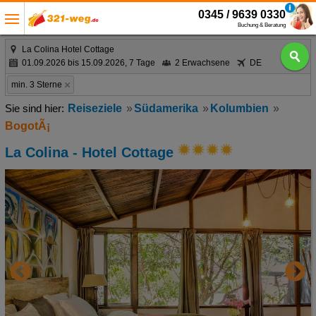
0345 / 9639 0330
Buchung & Beratung
La Colina Hotel Cottage
01.09.2026 bis 15.09.2026, 7 Tage
2 Erwachsene
DE
min. 3 Sterne
Reiseziele
Südamerika
Kolumbien
BogotÃ¡
La Colina - Hotel Cottage