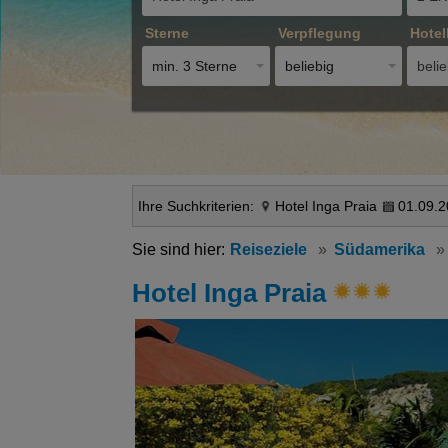
Sterne
Verpflegung
Hotel
min. 3 Sterne
beliebig
belie
Ihre Suchkriterien:
Hotel Inga Praia
01.09.2
Reiseziele
Südamerika
Hotel Inga Praia