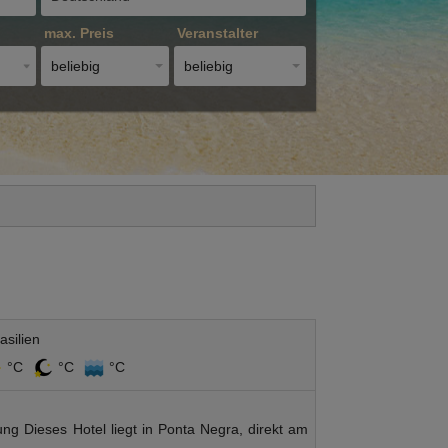
max. Preis
Veranstalter
beliebig
beliebig
silien
°C
°C
°C
g Dieses Hotel liegt in Ponta Negra, direkt am