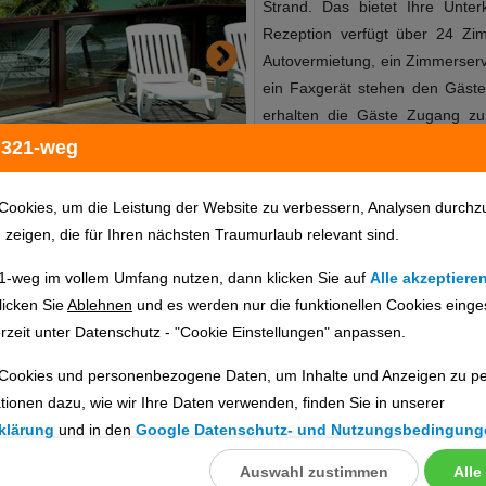
Strand. Das bietet Ihre Unte
Rezeption verfügt über 24 Zimm
Autovermietung, ein Zimmerserv
ein Faxgerät stehen den Gäst
erhalten die Gäste Zugang zum
Ausflügen wird am Tourdesk 
 321-weg
vorhanden, die zum Schlendern 
Auto können die Gäste dieses i
Cookies, um die Leistung der Website zu verbessern, Analysen durchz
Das bietet Ihre Unterkunft Ho
u zeigen, die für Ihren nächsten Traumurlaub relevant sind.
2011RezeptionLiftSonnenterras
1-weg im vollem Umfang nutzen, dann klicken Sie auf
Alle akzeptiere
im öffentlichen Bereich: o
Hotelinfo
Bilder
Karte
licken Sie
Ablehnen
und es werden nur die funktionellen Cookies einge
MasterCard, American Express
rzeit unter Datenschutz - "Cookie Einstellungen" anpassen.
Parkplatz (nach Verfügbarkei
GebührTagungseinrichtunge
Cookies und personenbezogene Daten, um Inhalte und Anzeigen zu per
en
24Landeskategorie: 3 Sterne 
tionen dazu, wie wir Ihre Daten verwenden, finden Sie in unserer
wartet mit einem Restaura
ig prüfen. Die Verfügbarkeit wird direkt beim Veranstalter geprüft.
klärung
und in den
Google Datenschutz- und Nutzungsbedingung
Frühstücksbuffet lockt morgens 
bietet folgende Verpflegu
Auswahl zustimmen
Alle
llungen
ebnisse gefunden.