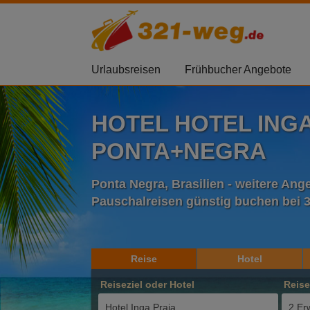
Urlaubsreisen
Frühbucher Angebote
HOTEL HOTEL INGA
PONTA+NEGRA
Ponta Negra, Brasilien - weitere An
Pauschalreisen günstig buchen bei 
Reise
Hotel
Reiseziel oder Hotel
Reis
2 Er