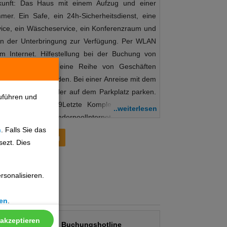
rkunft: Das Haus mit einem Aufzug und einer
er. Ein Safe, ein 24h-Sicherheitsdienst, eine
ice, ein Wäscheservice, ein Konferenzraum und
en der Unterbringung zur Verfügung. Per WLAN
 Internet. Hilfestellung bei der Buchung von
geboten. Es ist eine Reihe von Geschäften
und Stöbern einladen. Bei einer Anreise mit dem
n einer Garage oder auf dem Parkplatz parken.
uführen und
teleröffnung: 1999Letzte Komplettrenovierung:
..weiterlesen
sePool: OutdoorKinderpoolInternet: WLAN/WiFi,
n
. Falls Sie das
hne GebührZahlungsarten: TUI Card / VISA,
Preisentwicklung
sezt. Dies
, Diners, EC Karte/MaestroParkmöglichkeiten:
t), unbewacht: gegen Gebühr, Garage: gegen
n: Konferenzräume: 1Etagen: 4, Zimmer:
sonalisieren.
Essen & Trinken: Der gastronomische Bereich
nt und einer Bar auf. Ein reichhaltiges
en
.
aus den Betten. Essen & Trinken Ihre Unterkunft
ngsangebote: Frühstück Beschreibung der
 akzeptieren
Buchungshotline