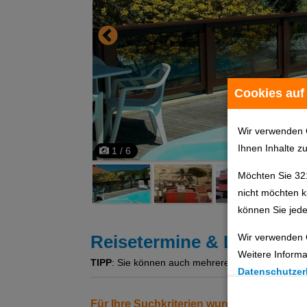
Cookies auf
Wir verwenden 
Ihnen Inhalte z
1 / 6
Möchten Sie 32
nicht möchten k
können Sie jede
Wir verwenden 
Reisetermine & Leistung
Weitere Informa
TIPP
: Sie können auch mehrere Angebote gleichzeit
Datenschutzer
Cookie Einste
Für Ihre Suchkriterien wurden keine Erg