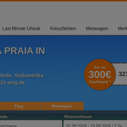
Last Minute Urlaub
Kreuzfahrten
Mietwagen
Merk
 PRAIA IN
bis zu
300€
32
gebote, Südamerika
Cashback *
321-weg.de
Flug
Mietwagen
ende
Reisezeitraum
wachsene
01.09.2026 - 15.09.2026 / 7 Tage