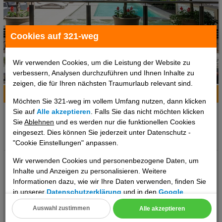
Cookies auf 321-weg
1 / 6
Wir verwenden Cookies, um die Leistung der Website zu
verbessern, Analysen durchzuführen und Ihnen Inhalte zu
zeigen, die für Ihren nächsten Traumurlaub relevant sind.
Hotelinfo
Bilder
Karte
Möchten Sie 321-weg im vollem Umfang nutzen, dann klicken
Sie auf
Alle akzeptieren
. Falls Sie das nicht möchten klicken
Ort:
Buenos Aires, Provinz Buenos Aires, Argentinien
Sie
Ablehnen
und es werden nur die funktionellen Cookies
Klima zum Reisezeitpunkt:
eingesezt. Dies können Sie jederzeit unter Datenschutz -
°C
°C
°C
"Cookie Einstellungen" anpassen.
Das erwartet Sie: Argenta Suites Belgrano Lage: Ort Buenos Aires
Wir verwenden Cookies und personenbezogene Daten, um
Inhalte und Anzeigen zu personalisieren. Weitere
Lage & Umgebung Das Aparthotel liegt in La Paz, der Stadt des
Informationen dazu, wie wir Ihre Daten verwenden, finden Sie
Friedens, im Herzen des Viertels Belgrano, in der Nähe vom
in unserer
Datenschutzerklärung
und in den
Google
Zentrum der Hauptstadt. Das Aparthotel liegt nur einen
Datenschutz- und Nutzungsbedingungen
.
Häuserblock vom Geschäftsviertel Cabildo Avenue entfernt, ganz
Auswahl zustimmen
Alle akzeptieren
in der Nähe der U-Bahnlinie D. Vom Aparthotel aus sind es rund
Cookie Einstellungen