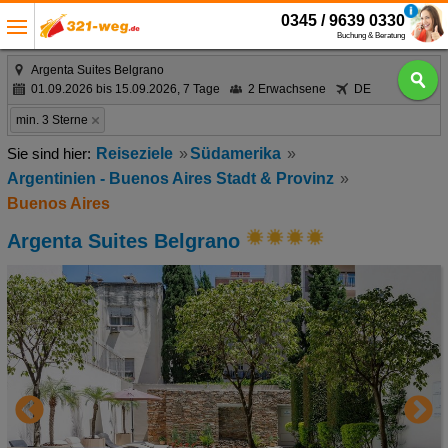
0345 / 9639 0330
Buchung & Beratung
Argenta Suites Belgrano
01.09.2026 bis 15.09.2026, 7 Tage
2 Erwachsene
DE
min. 3 Sterne
Reiseziele
Südamerika
Argentinien - Buenos Aires Stadt & Provinz
Buenos Aires
Argenta Suites Belgrano