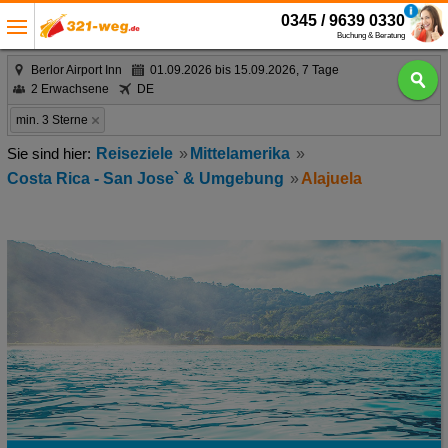
0345 / 9639 0330
Buchung & Beratung
Berlor Airport Inn
01.09.2026 bis 15.09.2026, 7 Tage
2 Erwachsene
DE
min. 3 Sterne
Reiseziele
Mittelamerika
Costa Rica - San Jose` & Umgebung
Alajuela