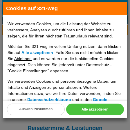
Cookies auf 321-weg
Wir verwenden Cookies, um die Leistung der Website zu
verbessern, Analysen durchzuführen und Ihnen Inhalte zu
Hotelinfo
Bilder
Karte
zeigen, die für Ihren nächsten Traumurlaub relevant sind.
Ort:
, ,
Möchten Sie 321-weg im vollem Umfang nutzen, dann klicken
Klima zum Reisezeitpunkt:
Sie auf
Alle akzeptieren
. Falls Sie das nicht möchten klicken
k.A.°C
k.A.°C
k.A.°C
Sie
Ablehnen
und es werden nur die funktionellen Cookies
eingesezt. Dies können Sie jederzeit unter Datenschutz -
"Cookie Einstellungen" anpassen.
Wir verwenden Cookies und personenbezogene Daten, um
Inhalte und Anzeigen zu personalisieren. Weitere
Informationen dazu, wie wir Ihre Daten verwenden, finden Sie
in unserer
Datenschutzerklärung
und in den
Google
Datenschutz- und Nutzungsbedingungen
.
..weiterlesen
Auswahl zustimmen
Alle akzeptieren
Cookie Einstellungen
Technische Cookies
Reisetermine & Leistungen