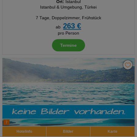
Ort:
Istanbul
Istanbul & Umgebung, Türkei
7 Tage
,
Doppelzimmer, Frühstück
263 €
ab
pro Person
Termine
7
Hotelinfo
Bilder
Karte