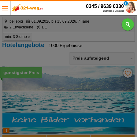
0345 / 9639 0330
Buchung & Beratung
beliebig
01.09.2026 bis 15.09.2026, 7 Tage
2 Erwachsene
DE
min. 3 Sterne
Hotelangebote
1000 Ergebnisse
Preis aufsteigend
günstigster Preis
1