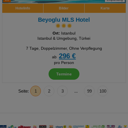
Hotelinfo
Bilder
Karte
Beyoglu MLS Hotel
Ort:
Istanbul
Istanbul & Umgebung, Türkei
7 Tage
,
Doppelzimmer, Ohne Verpflegung
296 €
ab
pro Person
Termine
Seite:
1
2
3
...
99
100