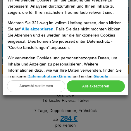
Wir verwenden Cookies, um die Leistung der Website zu
verbessern, Analysen durchzuführen und Ihnen Inhalte zu
zeigen, die für Ihren nächsten Traumurlaub relevant sind.
Möchten Sie 321-weg im vollem Umfang nutzen, dann klicken
Sie auf
Alle akzeptieren
. Falls Sie das nicht möchten klicken
Sie
Ablehnen
und es werden nur die funktionellen Cookies
eingesezt. Dies können Sie jederzeit unter Datenschutz -
"Cookie Einstellungen" anpassen.
77%
Wir verwenden Cookies und personenbezogene Daten, um
11
Empfehlung
Inhalte und Anzeigen zu personalisieren. Weitere
Hotelinfo
Bilder
Karte
Informationen dazu, wie wir Ihre Daten verwenden, finden Sie
in unserer
Datenschutzerklärung
und in den
Google
Orient Apart Otel
Datenschutz- und Nutzungsbedingungen
.
Auswahl zustimmen
Alle akzeptieren
Cookie Einstellungen
Ort:
Side
Türkische Riviera, Türkei
Technische Cookies
7 Tage
,
Doppelzimmer, Frühstück
Analyse
284 €
ab
pro Person
Social Media Cookies