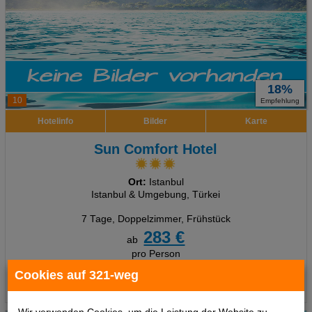
18%
10
Empfehlung
Hotelinfo
Bilder
Karte
Sun Comfort Hotel
Ort:
Istanbul
Istanbul & Umgebung, Türkei
7 Tage
,
Doppelzimmer, Frühstück
283 €
ab
pro Person
Cookies auf 321-weg
Termine