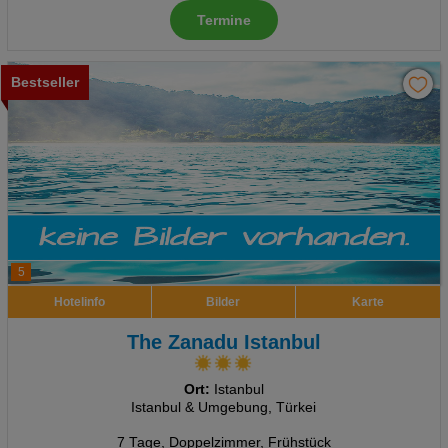
Termine
Bestseller
5
Hotelinfo
Bilder
Karte
The Zanadu Istanbul
Ort:
Istanbul
Istanbul & Umgebung, Türkei
7 Tage
,
Doppelzimmer, Frühstück