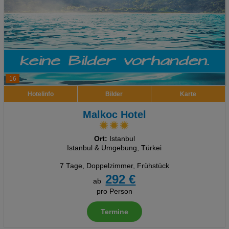
16
Hotelinfo
Bilder
Karte
Malkoc Hotel
Ort:
Istanbul
Istanbul & Umgebung, Türkei
7 Tage
,
Doppelzimmer, Frühstück
292 €
ab
pro Person
Termine