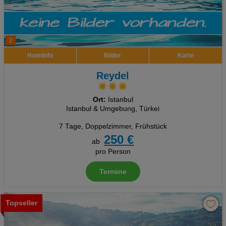
2
Hotelinfo
Bilder
Karte
Reydel
Ort:
Istanbul
Istanbul & Umgebung, Türkei
7 Tage
,
Doppelzimmer, Frühstück
250 €
ab
pro Person
Termine
Topseller