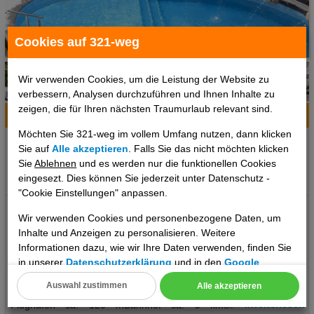
Cookies auf 321-weg
1 / 6
Wir verwenden Cookies, um die Leistung der Website zu
verbessern, Analysen durchzuführen und Ihnen Inhalte zu
zeigen, die für Ihren nächsten Traumurlaub relevant sind.
Hotelinfo
Bilder
Karte
Möchten Sie 321-weg im vollem Umfang nutzen, dann klicken
Ort:
Puerto Vallarta, Pazifische Küste, Mexiko
Sie auf
Alle akzeptieren
. Falls Sie das nicht möchten klicken
Klima zum Reisezeitpunkt:
Sie
Ablehnen
und es werden nur die funktionellen Cookies
eingesezt. Dies können Sie jederzeit unter Datenschutz -
°C
°C
°C
"Cookie Einstellungen" anpassen.
Ihre Betreuung: Digitaler und telefonischer 24/7 TUI Service
Wir verwenden Cookies und personenbezogene Daten, um
Unser deutsch sprechendes TUI Kundenservice Team steht Ihnen
Inhalte und Anzeigen zu personalisieren. Weitere
24 Stunden, 7 Tage die Woche digital über die Chatfunktion der
Informationen dazu, wie wir Ihre Daten verwenden, finden Sie
myTui App, telefonisch und per SMS zur Verfügung. Lage: Ort
in unserer
Datenschutzerklärung
und in den
Google
Puerto Vallarta/City Lage & Umgebung Dieses Hotel liegt in
Datenschutz- und Nutzungsbedingungen
.
Auswahl zustimmen
Alle akzeptieren
Puerto Vallarta, in der Nähe eines Strandes. Entfernungen:
Cookie Einstellungen
..weiterlesen
Flughafen ca. 120 mBahnhof ca. 9 kmStrand ca. 400