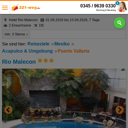
0345 / 9639 0330
Buchung & Beratung
Hotel Rio Malecon
01.09.2026 bis 15.09.2026, 7 Tage
2 Erwachsene
DE
min. 3 Sterne
Reiseziele
Mexiko
Acapulco & Umgebung
Puerto Vallarta
Rio Malecon