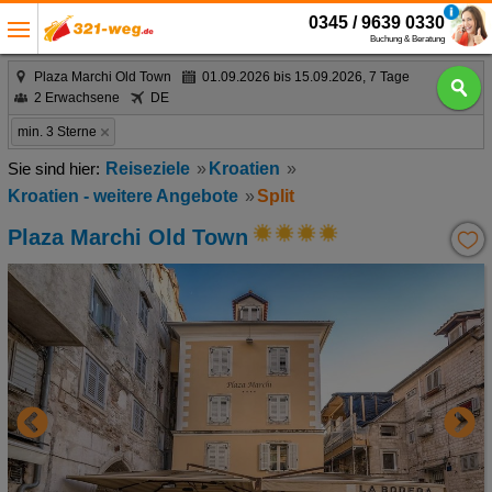
0345 / 9639 0330
Buchung & Beratung
Plaza Marchi Old Town
01.09.2026 bis 15.09.2026, 7 Tage
2 Erwachsene
DE
min. 3 Sterne
Reiseziele
Kroatien
Kroatien - weitere Angebote
Split
Plaza Marchi Old Town