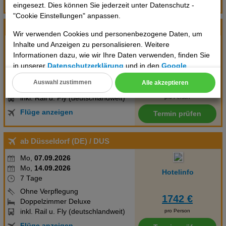
Termin prüfen
eingesezt. Dies können Sie jederzeit unter Datenschutz -
"Cookie Einstellungen" anpassen.
ab Düsseldorf (DE)
/ DUS
Wir verwenden Cookies und personenbezogene Daten, um
Inhalte und Anzeigen zu personalisieren. Weitere
So,
06.09.2026
Informationen dazu, wie wir Ihre Daten verwenden, finden Sie
So,
13.09.2026
Hotelinfo
7 Tage
in unserer
Datenschutzerklärung
und in den
Google
Datenschutz- und Nutzungsbedingungen
.
Ohne Verpflegung
Auswahl zustimmen
Alle akzeptieren
1717 €
Doppelzimmer Deluxe
Cookie Einstellungen
inkl. Rail u. Fly (deutschlandweit)
pro Person
Technische Cookies
Flüge anzeigen
Termin prüfen
Analyse
ab Düsseldorf (DE)
/ DUS
Social Media Cookies
Mo,
07.09.2026
Mo,
14.09.2026
Hotelinfo
7 Tage
Advertising
Ohne Verpflegung
1742 €
Doppelzimmer Deluxe
Erweiterte Einstellungen
inkl. Rail u. Fly (deutschlandweit)
pro Person
Flüge anzeigen