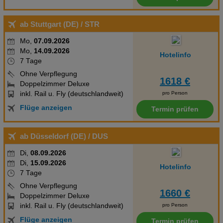
(kostenlos), Minibar (geg. Gebühr), Internet (kostenlos) und
Flatscreen-TV sowie individuell regulierbarer Klimaanlage.
ab Stuttgart (DE)
/ STR
Handtücher werden gegen Gebühr gewechselt. Grand Luxury
Suite: Die modern eingerichteten Zimmer sind ausgestattet mit
Mo,
07.09.2026
Mo,
14.09.2026
Queen-Size-Bett oder Doppelbett, Extrabett (Klappbett), Babybett
Hotelinfo
7 Tage
(kostenlos), Wasserkocher (kostenlos), Minibar (geg. Gebühr),
Ohne Verpflegung
Internet (kostenlos), Safe (kostenlos) und Flatscreen-TV sowie
1618 €
Doppelzimmer Deluxe
individuell regulierbarer Klimaanlage und individuell regulierbarer
inkl. Rail u. Fly (deutschlandweit)
pro Person
Heizung. Badezimmer mit Dusche (Größe: 34 m²). Handtücher
Flüge anzeigen
werden gegen Gebühr gewechselt. Wichtiger Hinweis: Aufgrund
Termin prüfen
der vorgeschriebenen Covid19-Schutzmassnahmen kann es zu
Einschränkungen beim Angebot und/oder der
ab Düsseldorf (DE)
/ DUS
Nutzungsmöglichkeit von Hoteleinrichtungen kommen.
Di,
08.09.2026
Di,
15.09.2026
Hotelinfo
7 Tage
Ohne Verpflegung
1660 €
Doppelzimmer Deluxe
inkl. Rail u. Fly (deutschlandweit)
pro Person
Flüge anzeigen
Termin prüfen