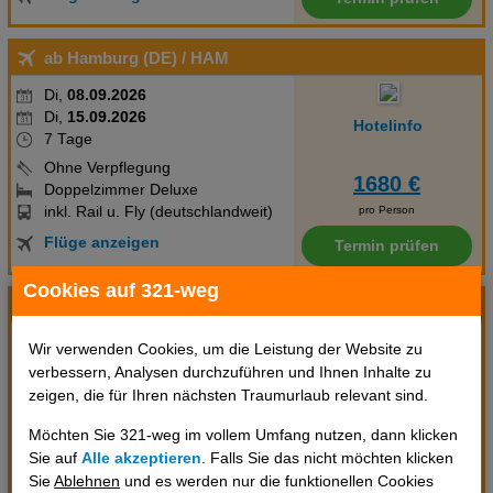
ab Hamburg (DE)
/ HAM
Di,
08.09.2026
Di,
15.09.2026
Hotelinfo
7 Tage
Ohne Verpflegung
1680 €
Doppelzimmer Deluxe
inkl. Rail u. Fly (deutschlandweit)
pro Person
Flüge anzeigen
Termin prüfen
Cookies auf 321-weg
ab Köln/Bonn (DE)
/ CGN
So,
06.09.2026
Wir verwenden Cookies, um die Leistung der Website zu
Sa,
12.09.2026
verbessern, Analysen durchzuführen und Ihnen Inhalte zu
Hotelinfo
6 Tage
zeigen, die für Ihren nächsten Traumurlaub relevant sind.
Ohne Verpflegung
1692 €
Möchten Sie 321-weg im vollem Umfang nutzen, dann klicken
Doppelzimmer Deluxe
Sie auf
Alle akzeptieren
. Falls Sie das nicht möchten klicken
inkl. Rail u. Fly (deutschlandweit)
pro Person
Sie
Ablehnen
und es werden nur die funktionellen Cookies
Flüge anzeigen