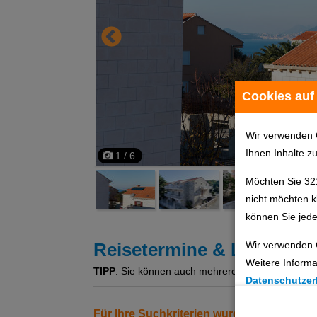
Cookies auf
Wir verwenden 
Ihnen Inhalte z
1 / 6
Möchten Sie 32
nicht möchten k
können Sie jede
Wir verwenden 
Reisetermine & Leistung
Weitere Informa
TIPP
: Sie können auch mehrere Angebote gleichzeit
Datenschutzer
Cookie Einste
Für Ihre Suchkriterien wurden keine Erg