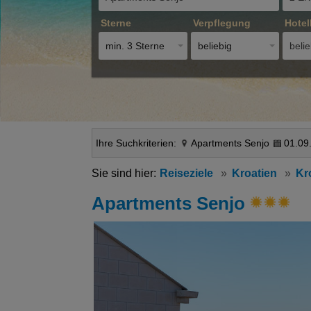
Sterne
Verpflegung
Hotel
min. 3 Sterne
beliebig
belie
Ihre Suchkriterien:
Apartments Senjo
01.09
Reiseziele
Kroatien
Kr
Apartments Senjo