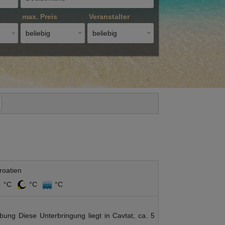
max. Preis
Veranstalter
beliebig
beliebig
roatien
°C
°C
°C
ng Diese Unterbringung liegt in Cavtat, ca. 5