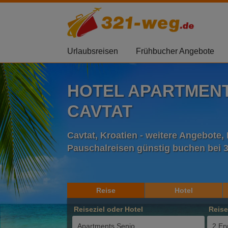
Urlaubsreisen
Frühbucher Angebote
HOTEL APARTMENT
CAVTAT
Cavtat, Kroatien - weitere Angebote,
Pauschalreisen günstig buchen bei 
Reise
Hotel
Reiseziel oder Hotel
Reis
2 Er