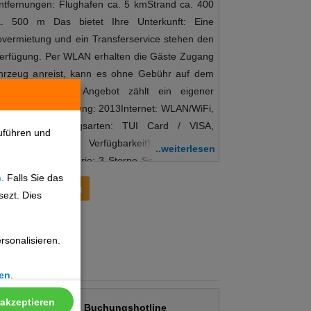
ntfernungen: Flughafen ca. 5 kmStrand ca. 400
a. 500 m Das bietet Ihre Unterkunft: Eine
vermietung und ein Transferservice stehen den
Verfügung. Per WLAN erhalten die Gäste Zugang
hrzeug anreist, kann es ohne Gebühr auf dem
 abstellen. Zum Angebot zählt ein eigener
erkunft Hoteleröffnung: 2013Internet: WLAN/WiFi,
hne GebührZahlungsarten: TUI Card / VISA,
uführen und
 Parkplatz (nach Verfügbarkeit), unbewacht:
..weiterlesen
: 6Landeskategorie: 3 Sterne Sport & Fitness:
n
. Falls Sie das
lauber schönes Wetter genießen. So wohnen Sie:
Preisentwicklung
sezt. Dies
maanlage. Von Balkon oder Terrasse aus, die zur
sten Zimmer gehören, haben die Gäste einen
 über ein Doppelbett oder ein Sofabett. Es sind
sonalisieren.
vorhanden. Eine Mikrowelle und eine
nfalls zur Standardeinrichtung. Darüber hinaus
en
.
WiFi (ohne Gebühr) vorhanden. Im Badezimmer,
nd einer Badewanne, gibt es einen Haartrockner.
 akzeptieren
Buchungshotline