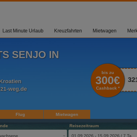
Last Minute Urlaub
Kreuzfahrten
Mietwagen
Merk
S SENJO IN
bis zu
300€
32
 Kroatien
Cashback *
321-weg.de
Flug
Mietwagen
ende
Reisezeitraum
wachsene
01.09.2026 - 15.09.2026 / 7 Tage