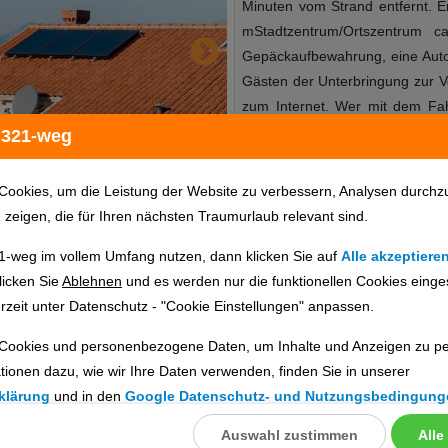
Minuten vom Strand entfernt. E
mStadtzentrum/Ortszentrum c
Gepäckaufbewahrung, eine Auto
Gästen der Unterbringung zur 
zum Internet. Wer mit dem Fa
Parkplatz der Unterbringung
 321-weg
Shuttlebus. Das bietet Ihre Unt
im öffentlichen Bereich: o
Cookies, um die Leistung der Website zu verbessern, Analysen durchz
MasterCardParkmöglichkeiten:
u zeigen, die für Ihren nächsten Traumurlaub relevant sind.
gegen GebührEtagen: 6, Zimmer
1-weg im vollem Umfang nutzen, dann klicken Sie auf
Alle akzeptiere
Auf der Terrasse können die Ur
Hotelinfo
Bilder
Karte
licken Sie
Ablehnen
und es werden nur die funktionellen Cookies einge
In den Zimmern gibt es eine Kli
rzeit unter Datenschutz - "Cookie Einstellungen" anpassen.
Standardeinrichtung der mei
Meerblick. Die Zimmer verfügen
Cookies und personenbezogene Daten, um Inhalte und Anzeigen zu per
en
separate Schlafzimmer 
tionen dazu, wie wir Ihre Daten verwenden, finden Sie in unserer
Tee-/Kaffeemaschine zählen ebe
ig prüfen. Die Verfügbarkeit wird direkt beim Veranstalter geprüft.
klärung
und in den
Google Datenschutz- und Nutzungsbedingung
sind ein Telefon, Sat-TV und 
ausgestattet mit einer Dusche u
Auswahl zustimmen
Alle
llungen
ebnisse gefunden.