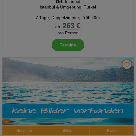
Ort:
Istanbul
Istanbul & Umgebung, Türkei
7 Tage
,
Doppelzimmer, Frühstück
263 €
ab
pro Person
Termine
7
Hotelinfo
Bilder
Karte