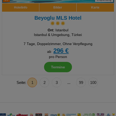
Hotelinfo
Bilder
Karte
Beyoglu MLS Hotel
Ort:
Istanbul
Istanbul & Umgebung, Türkei
7 Tage
,
Doppelzimmer, Ohne Verpflegung
296 €
ab
pro Person
Termine
Seite:
1
2
3
...
99
100