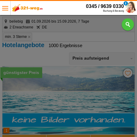
0345 / 9639 0330
Buchung & Beratung
beliebig
01.09.2026 bis 15.09.2026, 7 Tage
2 Erwachsene
DE
min. 3 Sterne
Hotelangebote
1000 Ergebnisse
Preis aufsteigend
günstigster Preis
1