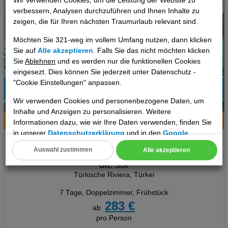
Wir verwenden Cookies, um die Leistung der Website zu
verbessern, Analysen durchzuführen und Ihnen Inhalte zu
zeigen, die für Ihren nächsten Traumurlaub relevant sind.
Möchten Sie 321-weg im vollem Umfang nutzen, dann klicken
Sie auf
Alle akzeptieren
. Falls Sie das nicht möchten klicken
Sie
Ablehnen
und es werden nur die funktionellen Cookies
eingesezt. Dies können Sie jederzeit unter Datenschutz -
"Cookie Einstellungen" anpassen.
77%
Wir verwenden Cookies und personenbezogene Daten, um
11
Empfehlung
Inhalte und Anzeigen zu personalisieren. Weitere
Hotelinfo
Bilder
Karte
Informationen dazu, wie wir Ihre Daten verwenden, finden Sie
in unserer
Datenschutzerklärung
und in den
Google
Orient Apart Otel
Datenschutz- und Nutzungsbedingungen
.
Auswahl zustimmen
Alle akzeptieren
Cookie Einstellungen
Ort:
Side
Türkische Riviera, Türkei
Technische Cookies
7 Tage
,
Doppelzimmer, Frühstück
Analyse
283 €
ab
pro Person
Social Media Cookies