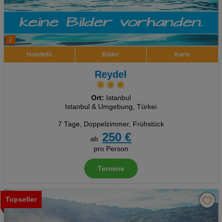
2
Hotelinfo
Bilder
Karte
Reydel
Ort:
Istanbul
Istanbul & Umgebung, Türkei
7 Tage
,
Doppelzimmer, Frühstück
250 €
ab
pro Person
Termine
Topseller