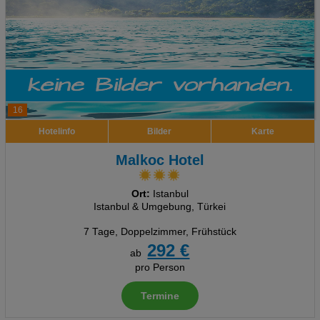
16
Hotelinfo
Bilder
Karte
Malkoc Hotel
Ort:
Istanbul
Istanbul & Umgebung, Türkei
7 Tage
,
Doppelzimmer, Frühstück
292 €
ab
pro Person
Termine