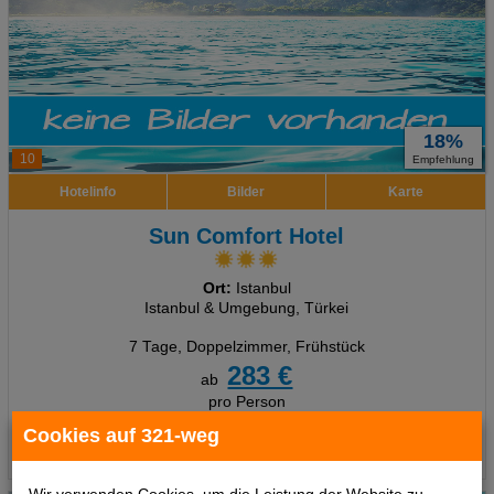
18%
10
Empfehlung
Hotelinfo
Bilder
Karte
Sun Comfort Hotel
Ort:
Istanbul
Istanbul & Umgebung, Türkei
7 Tage
,
Doppelzimmer, Frühstück
283 €
ab
pro Person
Cookies auf 321-weg
Termine