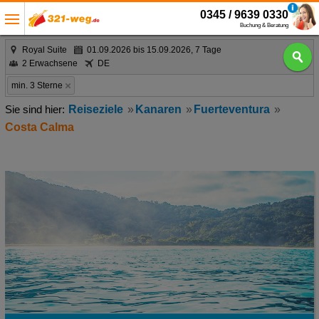
0345 / 9639 0330
Buchung & Beratung
Royal Suite
01.09.2026 bis 15.09.2026, 7 Tage
2 Erwachsene
DE
min. 3 Sterne
Reiseziele
Kanaren
Fuerteventura
Costa Calma