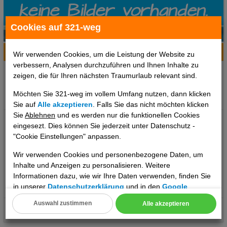
Cookies auf 321-weg
Hotelinfo
Bilder
Karte
Wir verwenden Cookies, um die Leistung der Website zu
verbessern, Analysen durchzuführen und Ihnen Inhalte zu
Ort:
, ,
zeigen, die für Ihren nächsten Traumurlaub relevant sind.
Klima zum Reisezeitpunkt:
Möchten Sie 321-weg im vollem Umfang nutzen, dann klicken
k.A.°C
k.A.°C
k.A.°C
Sie auf
Alle akzeptieren
. Falls Sie das nicht möchten klicken
Sie
Ablehnen
und es werden nur die funktionellen Cookies
eingesezt. Dies können Sie jederzeit unter Datenschutz -
"Cookie Einstellungen" anpassen.
Wir verwenden Cookies und personenbezogene Daten, um
Inhalte und Anzeigen zu personalisieren. Weitere
Informationen dazu, wie wir Ihre Daten verwenden, finden Sie
in unserer
Datenschutzerklärung
und in den
Google
..weiterlesen
Datenschutz- und Nutzungsbedingungen
.
Auswahl zustimmen
Alle akzeptieren
Cookie Einstellungen