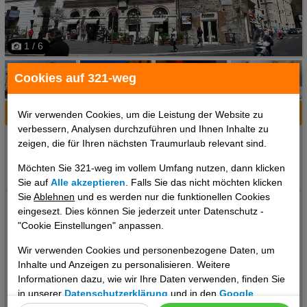
1 / 6
Cookies auf 321-weg
Hotelinfo
Bilder
Karte
Wir verwenden Cookies, um die Leistung der Website zu
verbessern, Analysen durchzuführen und Ihnen Inhalte zu
Ort:
Rom, Latium, Italien
zeigen, die für Ihren nächsten Traumurlaub relevant sind.
Klima zum Reisezeitpunkt:
Möchten Sie 321-weg im vollem Umfang nutzen, dann klicken
°C
°C
°C
Sie auf
Alle akzeptieren
. Falls Sie das nicht möchten klicken
Sie
Ablehnen
und es werden nur die funktionellen Cookies
Das erwartet Sie: Suite Art Navona Ihre Betreuung: Digitaler und
eingesezt. Dies können Sie jederzeit unter Datenschutz -
telefonischer 24/7 TUI Service Unser deutsch sprechendes TUI
"Cookie Einstellungen" anpassen.
Kundenservice Team steht Ihnen 24 Stunden, 7 Tage die Woche
Wir verwenden Cookies und personenbezogene Daten, um
digital über die Chatfunktion der myTui App, telefonisch und per
Inhalte und Anzeigen zu personalisieren. Weitere
SMS zur Verfügung. Lage: Ort Rom Lage & Umgebung Das B & B
Informationen dazu, wie wir Ihre Daten verwenden, finden Sie
liegt günstig und zentral in Rom. Entfernungen: Entfernung zum
in unserer
Datenschutzerklärung
und in den
Google
..weiterlesen
Stadtzentrum ca. 50 mEntfernung zum Bahnhof ca. 50 m Das