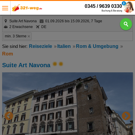
0345 / 9639 0330
Buchung & Beratung
Suite Art Navona
01.09.2026 bis 15.09.2026, 7 Tage
2 Erwachsene
DE
min. 3 Sterne
Reiseziele
Italien
Rom & Umgebung
Rom
Suite Art Navona