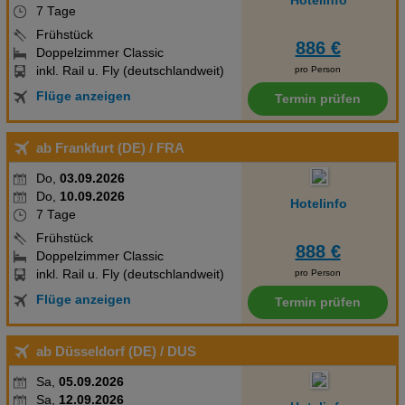
Hotelinfo
Social Media Cookies
7 Tage
Frühstück
886 €
Advertising
Doppelzimmer Classic
inkl. Rail u. Fly (deutschlandweit)
pro Person
Erweiterte Einstellungen
Flüge anzeigen
Termin prüfen
ab Frankfurt (DE)
/ FRA
Do,
03.09.2026
Do,
10.09.2026
Hotelinfo
7 Tage
Frühstück
888 €
Doppelzimmer Classic
inkl. Rail u. Fly (deutschlandweit)
pro Person
Flüge anzeigen
Termin prüfen
ab Düsseldorf (DE)
/ DUS
Sa,
05.09.2026
Sa,
12.09.2026