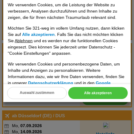
7 Tage
Wir verwenden Cookies, um die Leistung der Website zu
verbessern, Analysen durchzuführen und Ihnen Inhalte zu
Frühstück
886 €
Doppelzimmer Classic
zeigen, die für Ihren nächsten Traumurlaub relevant sind.
inkl. Rail u. Fly (deutschlandweit)
pro Person
Möchten Sie 321-weg im vollem Umfang nutzen, dann klicken
Flüge anzeigen
Termin prüfen
Sie auf
Alle akzeptieren
. Falls Sie das nicht möchten klicken
Sie
Ablehnen
und es werden nur die funktionellen Cookies
eingesezt. Dies können Sie jederzeit unter Datenschutz -
ab Stuttgart (DE)
/ STR
"Cookie Einstellungen" anpassen.
Do,
03.09.2026
Wir verwenden Cookies und personenbezogene Daten, um
Do,
10.09.2026
Hotelinfo
Inhalte und Anzeigen zu personalisieren. Weitere
7 Tage
Informationen dazu, wie wir Ihre Daten verwenden, finden Sie
Frühstück
886 €
in unserer
Datenschutzerklärung
und in den
Google
Doppelzimmer Classic
Datenschutz- und Nutzungsbedingungen
.
inkl. Rail u. Fly (deutschlandweit)
pro Person
Auswahl zustimmen
Alle akzeptieren
Flüge anzeigen
Termin prüfen
Cookie Einstellungen
Technische Cookies
ab Düsseldorf (DE)
/ DUS
Analyse
Mo,
07.09.2026
Mo,
14.09.2026