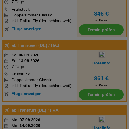
Klimaanlage und individuell regulierbarer Heizung. Handtücher
7 Tage
werden täglich gegen Gebühr gewechselt. Dreifach Klassisch
Frühstück
846 €
Zimmer:Die Zimmer sind ausgestattet mit Doppelbett, Babybett
Doppelzimmer Classic
(geg. Gebühr), gefliestem Boden, Internet (kostenlos), Safe
inkl. Rail u. Fly (deutschlandweit)
pro Person
(kostenlos) und Flatscreen-TV sowie individuell regulierbarer
Flüge anzeigen
Termin prüfen
Klimaanlage und individuell regulierbarer Heizung. Handtücher
werden täglich gegen Gebühr gewechselt.
ab Hannover (DE)
/ HAJ
So,
06.09.2026
So,
13.09.2026
Hotelinfo
7 Tage
Frühstück
861 €
Doppelzimmer Classic
inkl. Rail u. Fly (deutschlandweit)
pro Person
Flüge anzeigen
Termin prüfen
ab Frankfurt (DE)
/ FRA
Mo,
07.09.2026
Mo,
14.09.2026
Hotelinfo