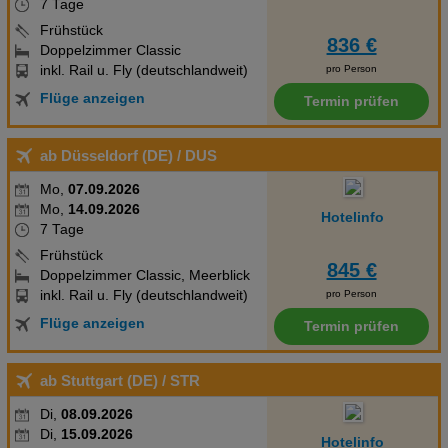
7 Tage
ein Frischwasser-Pool. Verpflegung:Frühstück vom Buffet.
Frühstück
Sport/Freizeit:Sport- und Unterhaltungsangebote: Tischtennis
836 €
Doppelzimmer Classic
(geg. Gebühr). Wellness: Spa-Bereich mit Sauna, Solarium,
inkl. Rail u. Fly (deutschlandweit)
pro Person
Hamam und Massagen gegen Gebühr. Unterhaltung für
Flüge anzeigen
Termin prüfen
Erwachsene: Abendshows und Live-Musik. Zusätzliche
Informationen:Für bestimmte Einrichtungen oder Aktivitäten
können zusätzliche Gebühren anfallen. Einige Dienstleistungen
ab Düsseldorf (DE)
/ DUS
hängen von der Jahreszeit und den lokalen klimatischen
Mo,
07.09.2026
Bedingungen ab. Servicesprachen: englisch, deutsch,
Mo,
14.09.2026
Hotelinfo
französisch, italienisch und spanisch. Kreditkarten: Visa,
7 Tage
Euro/MasterCard, Diners Club und American Express. Doppel
Frühstück
Klassisch Zimmer:Die Zimmer sind ausgestattet mit Doppelbett,
845 €
Doppelzimmer Classic, Meerblick
Babybett (geg. Gebühr), gefliestem Boden, Internet (kostenlos),
inkl. Rail u. Fly (deutschlandweit)
pro Person
Safe (kostenlos) und Flatscreen-TV sowie individuell regulierbarer
Flüge anzeigen
Termin prüfen
Klimaanlage und individuell regulierbarer Heizung. Handtücher
werden täglich gegen Gebühr gewechselt. Einzelbelegung
Klassisch Zimmer:Die Zimmer sind ausgestattet mit Doppelbett,
ab Stuttgart (DE)
/ STR
Babybett (geg. Gebühr), gefliestem Boden, Internet (kostenlos),
Di,
08.09.2026
Safe (kostenlos) und Flatscreen-TV sowie individuell regulierbarer
Di,
15.09.2026
Hotelinfo