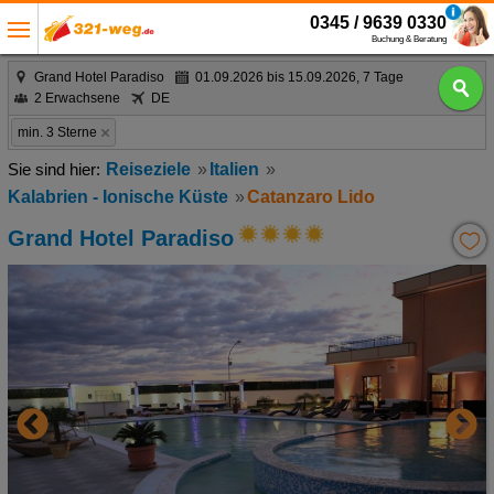
0345 / 9639 0330
Buchung & Beratung
Grand Hotel Paradiso
01.09.2026 bis 15.09.2026, 7 Tage
2 Erwachsene
DE
min. 3 Sterne
Reiseziele
Italien
Kalabrien - Ionische Küste
Catanzaro Lido
Grand Hotel Paradiso