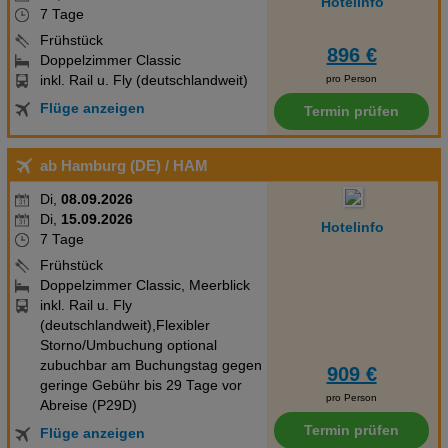
Hotelinfo
7 Tage
Frühstück
896 €
Doppelzimmer Classic
inkl. Rail u. Fly (deutschlandweit)
pro Person
Flüge anzeigen
Termin prüfen
ab Hamburg (DE)
/ HAM
Di,
08.09.2026
Di,
15.09.2026
Hotelinfo
7 Tage
Frühstück
Doppelzimmer Classic, Meerblick
inkl. Rail u. Fly
(deutschlandweit),Flexibler
Storno/Umbuchung optional
zubuchbar am Buchungstag gegen
909 €
geringe Gebühr bis 29 Tage vor
pro Person
Abreise (P29D)
Termin prüfen
Flüge anzeigen