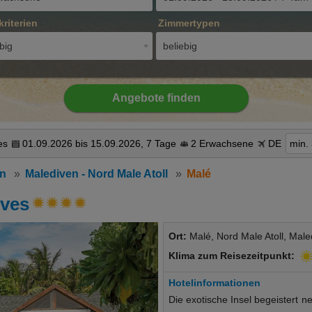
kriterien
Zimmertypen
big
beliebig
Angebote finden
es
01.09.2026 bis 15.09.2026, 7 Tage
2 Erwachsene
DE
min.
an
Malediven - Nord Male Atoll
Malé
ives
Ort:
Malé, Nord Male Atoll, Male
Klima zum Reisezeitpunkt:
Hotelinformationen
Die exotische Insel begeistert 