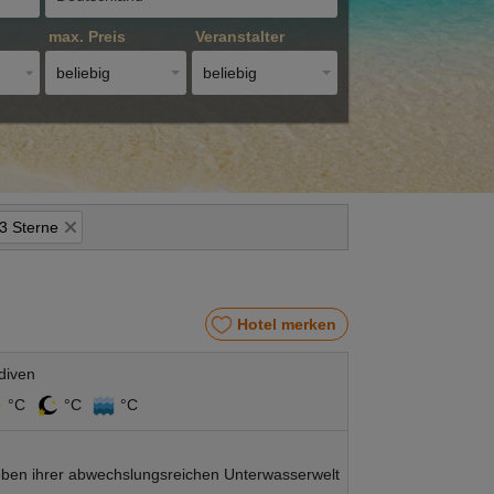
max. Preis
Veranstalter
beliebig
beliebig
 3 Sterne
Hotel merken
diven
°C
°C
°C
neben ihrer abwechslungsreichen Unterwasserwelt