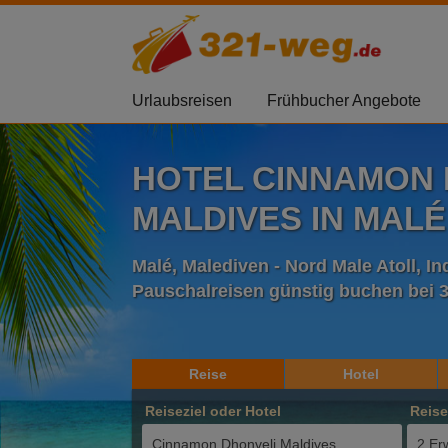
Urlaubsreisen
Frühbucher Angebote
HOTEL CINNAMON 
MALDIVES IN MALÉ
Malé, Malediven - Nord Male Atoll, I
Pauschalreisen günstig buchen bei 
Reise
Hotel
Reiseziel oder Hotel
Reis
2 Er