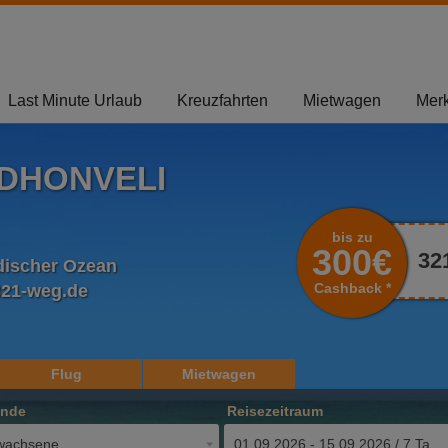
Last Minute Urlaub
Kreuzfahrten
Mietwagen
Merk
DHONVELI
bis zu
300€
32
ndischer Ozean
Cashback *
321-weg.de
Flug
Mietwagen
ende
Reisezeitraum
wachsene
01.09.2026 - 15.09.2026 / 7 Tage