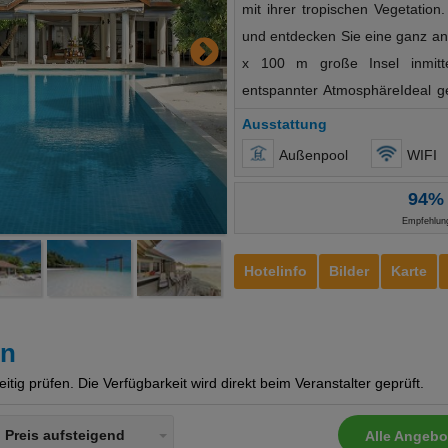
mit ihrer tropischen Vegetation
und entdecken Sie eine ganz and
x 100 m große Insel inmitt
entspannter AtmosphäreIdeal g
direkt am StrandTransfer 
Ausstattung
(inkludiert)TauchgebietSand
Außenpool
WIFI
152Empfang/RezeptionWLAN
94%
Buffetrestaurants4 BarsArz
Empfehlun
Sonnenschirme, Liegen, Badetuc
Wellness gegen Gebühr (tei
Hotelinfo
Bilder
Karte
Anwendungen Sport & Unterh
BeachvolleyballBillard, 
FlutlichtBadmintonTischtennis
en
Unterhaltung gegen 
ig prüfen. Die Verfügbarkeit wird direkt beim Veranstalter geprüft.
WasserskiBananenbootKatamaran
SportgeräteverleihParasa
Preis aufsteigend
Alle Angebo
TauchausrüstungTauchgebiet: 