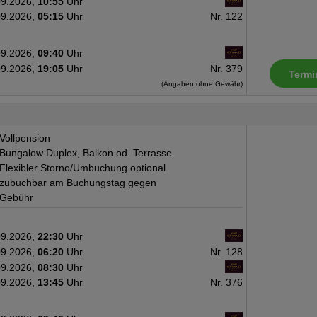
09.2026,
10:55
Uhr
09.2026,
05:15
Uhr
Nr. 122
Premium-Getränkeauswahl, eine
bei Sonnenuntergang, Schwim
09.2026,
09:40
Uhr
Huraa-Ausflug), ein Abendesse
09.2026,
19:05
Uhr
Nr. 379
Termi
eine balinesische Spa-Behan
(Angaben ohne Gewähr)
Aufdeck-Service mit Annehmli
Buchung bis 90 Tage vor Anreis
All Inclusive (A): + EUR 43, für
Vollpension
EUR 119, für das erste Ki
Bungalow Duplex, Balkon od. Terrasse
Flexibler Storno/Umbuchung optional
Leistungsbeschreibung ist gülti
zubuchbar am Buchungstag gegen
Gebühr
09.2026,
22:30
Uhr
09.2026,
06:20
Uhr
Nr. 128
09.2026,
08:30
Uhr
09.2026,
13:45
Uhr
Nr. 376