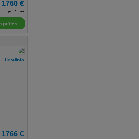
1760 €
pro Person
n prüfen
Hotelinfo
1766 €