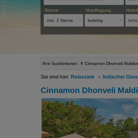
Sterne
Verpflegung
Hotel
min. 3 Sterne
beliebig
belie
Ihre Suchkriterien:
Cinnamon Dhonveli Maldiv
Reiseziele
Indischer Oze
Cinnamon Dhonveli Mald