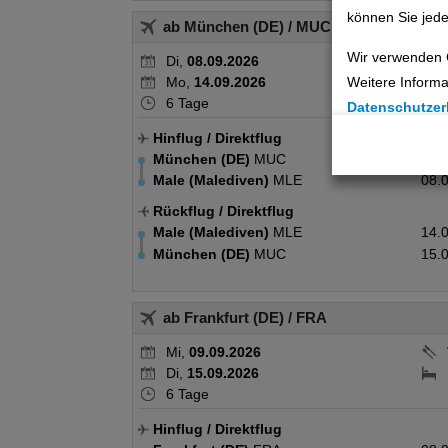
können Sie jede
ab München (DE)
/ MUC
Wir verwenden 
Di,
08.09.2026
Mo,
14.09.2026
Weitere Informa
6 Tage
Datenschutzer
Hinflug
/ Direktflug
Cookie Einste
München (DE)
MUC
07.
Male (Malediven)
MLE
08.
Technische C
Rückflug
/ Direktflug
Analyse
Male (Malediven)
MLE
14.
München (DE)
MUC
15.
Social Media 
ab Frankfurt (DE)
/ FRA
Advertising
Mi,
09.09.2026
Erweiterte Ei
Di,
15.09.2026
6 Tage
Hinflug
/ Direktflug