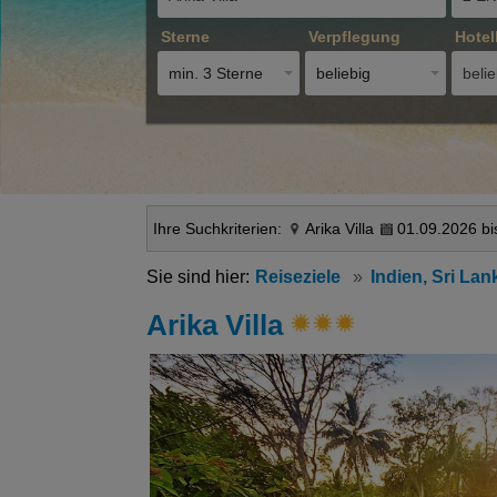
Sterne
Verpflegung
Hotel
min. 3 Sterne
beliebig
belie
Ihre Suchkriterien:
Arika Villa
01.09.2026 bi
Reiseziele
Indien, Sri La
Arika Villa