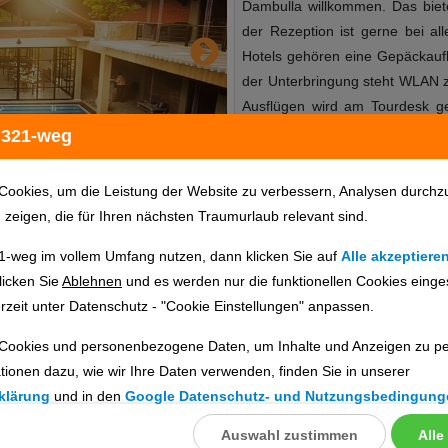
Dambulla willkommen. Das biete
der Rezeption ist gerne bei al
Hotels gehören eine Gepäckauf
der Unterbringung steht WLAN z
Ausflügen wird am Tourdesk g
behindertengerechten Ann
 321-weg
rollstuhlgerechte Einrichtun
Entspannung und Erholung im
Cookies, um die Leistung der Website zu verbessern, Analysen durchz
Unterbringung zählen ein TV-R
u zeigen, die für Ihren nächsten Traumurlaub relevant sind.
anreist, kann es ohne Gebühr 
1-weg im vollem Umfang nutzen, dann klicken Sie auf
Alle akzeptiere
den weiteren Leistungen fi
Hotelinfo
Bilder
Karte
licken Sie
Ablehnen
und es werden nur die funktionellen Cookies einge
Babysitterservice, eine Au
rzeit unter Datenschutz - "Cookie Einstellungen" anpassen.
Transferservice, ein 24-St
Wäscheservice, eine Münzwäsche
Cookies und personenbezogene Daten, um Inhalte und Anzeigen zu per
en
die die Umgebung per Rad ent
tionen dazu, wie wir Ihre Daten verwenden, finden Sie in unserer
schätzen wissen, Fahrradstellpl
ig prüfen. Die Verfügbarkeit wird direkt beim Veranstalter geprüft.
klärung
und in den
Google Datenschutz- und Nutzungsbedingung
Gästen die Tageszeitung 
Geschäftstätigkeiten ist ein Fax
Auswahl zustimmen
Alle
llungen
ebnisse gefunden.