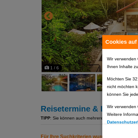
Cookies auf
Wir verwenden 
Ihnen Inhalte z
1 / 6
Möchten Sie 32
nicht möchten k
können Sie jede
Wir verwenden 
Reisetermine & Leistung
Weitere Informa
TIPP
: Sie können auch mehrere Angebote gleichzeit
Datenschutzer
Cookie Einste
Für Ihre Suchkriterien wurden keine Erg