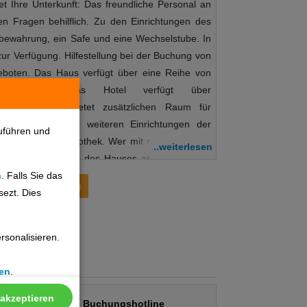
t Ihre Unterkunft: Das freundliche Personal an
len Fragen behilflich. Zu den Einrichtungen des
bewahrung, ein Safe und eine Wechselstube. In
ur Verfügung. Hilfestellung bei der Buchung von
eboten. Das Haus verfügt über eine Reihe von
ehmlichkeiten. Das Hotel verfügt über
gen. Ein Garten bietet zusätzlichen Raum für
 Freien. Zu den weiteren Einrichtungen der
uführen und
aum und eine Bibliothek. Wer mit dem Fahrzeug
..weiterlesen
auf dem Parkplatz des Hauses abstellen. Unter
n
. Falls Sie das
nden sich ein 24h-Sicherheitsdienst, ein
Preisentwicklung
sezt. Dies
tovermietung, medizinische Betreuung, ein
unden-Zimmerservice, ein Weckdienst, ein
rei und ein eigener Shuttlebus. Aktive Gäste,
sonalisieren.
decken möchten, werden den Fahrradverleih zu
ätze sind ebenfalls vorhanden. Kostenfrei steht
en
.
zur Verfügung. Zur Unterstützung bei
gerät verfügbar. Folgende Kreditkarten werden im
 akzeptieren
Buchungshotline