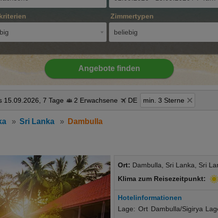
kriterien
Zimmertypen
big
beliebig
Angebote finden
s 15.09.2026, 7 Tage
2 Erwachsene
DE
min. 3 Sterne
nka
Sri Lanka
Dambulla
Ort:
Dambulla, Sri Lanka, Sri La
Klima zum Reisezeitpunkt:
Hotelinformationen
Lage: Ort Dambulla/Sigirya La