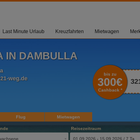
Last Minute Urlaub
Kreuzfahrten
Mietwagen
Merk
A IN DAMBULLA
ka
bis zu
321-weg.de
300€
32
Cashback *
Flug
Mietwagen
ende
Reisezeitraum
wachsene
01.09.2026 - 15.09.2026 / 7 Tage