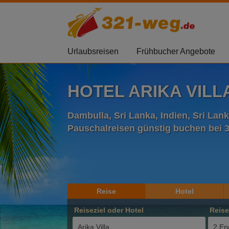
Urlaubsreisen
Frühbucher Angebote
HOTEL ARIKA VILL
Dambulla, Sri Lanka, Indien, Sri Lan
Pauschalreisen günstig buchen bei 
Reise
Hotel
Reiseziel oder Hotel
Reis
2 Er