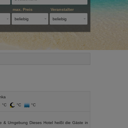
max. Preis
Veranstalter
beliebig
beliebig
nka
°C
°C
°C
ge & Umgebung Dieses Hotel heißt die Gäste in