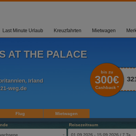
Last Minute Urlaub
Kreuzfahrten
Mietwagen
Merk
S AT THE PALACE
bis zu
300€
32
itannien, Irland
Cashback *
321-weg.de
Flug
Mietwagen
ende
Reisezeitraum
wachsene
01.09.2026 - 15.09.2026 / 7 Tage