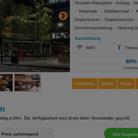
Stunden-Rezeption - Aufzug - I
- Hotelsafe - Geldwechsel - 
Gepäckraum - Gepäckservice - P
Zimmerausstattung: - Heizung (i
- Bar - vegetarische Küche 
Ausstattung
Kinderhochstuhl Sport: - Tennis
WIFI
Haustiere erlaubt Zahlungsmögl
80%
American Express - Diners - Ba
Empfehlun
Hotelinfo
Bilder
Karte
en
ig prüfen. Die Verfügbarkeit wird direkt beim Veranstalter geprüft.
Preis aufsteigend
Alle Angebo