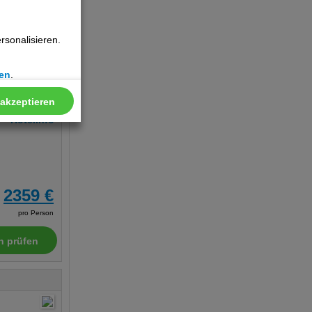
pro Person
n prüfen
sonalisieren.
en
.
 akzeptieren
Hotelinfo
2359 €
pro Person
n prüfen