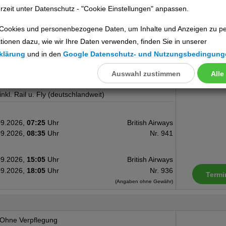
rzeit unter Datenschutz - "Cookie Einstellungen" anpassen.
09.2026,
20:15
Uhr
British Airways
09.2026,
22:45
Uhr
Nr. 970
Termi
Cookies und personenbezogene Daten, um Inhalte und Anzeigen zu per
(Angaben ohne Gewähr)
tionen dazu, wie wir Ihre Daten verwenden, finden Sie in unserer
klärung
und in den
Google Datenschutz- und Nutzungsbedingung
Ohne Verpflegung
Auswahl zustimmen
Alle
llungen
Doppelzimmer King, Kingsize-Bett
ookies
inkl. Rail u. Fly (deutschlandweit)
09.2026,
07:25
Uhr
British Airways
09.2026,
08:35
Uhr
Nr. 941
Cookies
09.2026,
15:05
Uhr
British Airways
09.2026,
18:05
Uhr
Nr. 936
Termi
(Angaben ohne Gewähr)
nstellungen
Ohne Verpflegung