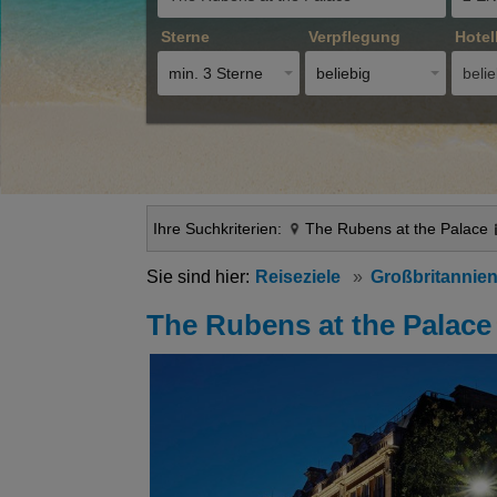
Sterne
Verpflegung
Hotel
min. 3 Sterne
beliebig
belie
Ihre Suchkriterien:
The Rubens at the Palace
Reiseziele
Großbritannien
The Rubens at the Palace