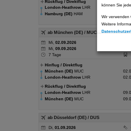
Rückflug
/ Direktflug
können Sie jede
London-Heathrow
LHR
08.
Hamburg (DE)
HAM
08.
Wir verwenden 
Weitere Informa
Datenschutzer
ab München (DE)
/ MUC
Mi,
02.09.2026
Cookie Einste
Mi,
09.09.2026
Technische C
7 Tage
Hinflug
/ Direktflug
Analyse
München (DE)
MUC
02.
London-Heathrow
LHR
02.
Social Media 
Rückflug
/ Direktflug
London-Heathrow
LHR
09.
Advertising
München (DE)
MUC
09.
Erweiterte Ei
ab Düsseldorf (DE)
/ DUS
Di,
01.09.2026