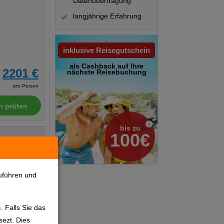
Datenübertragung
langjährige Erfahrung
inklusive Reisegutschein
als Cashback auf Ihre
2201 €
nächste Reisebuchung
pro Person
n prüfen
bis zu
100€
Hotelinfo
uführen und
n
. Falls Sie das
2203 €
sezt. Dies