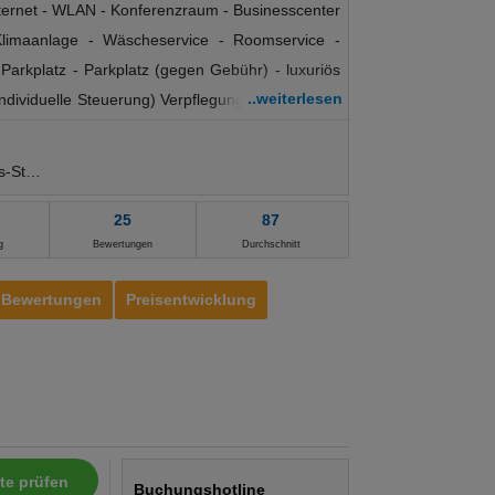
nternet - WLAN - Konferenzraum - Businesscenter
Klimaanlage - Wäscheservice - Roomservice -
arkplatz - Parkplatz (gegen Gebühr) - luxuriös
..weiterlesen
ndividuelle Steuerung) Verpflegung: - Restaurant
- Diätküche Kinder: - Babysitterservice -
platz Wellness: - Bademantel Tipps & Hinweise: -
Fitness-Studio
ichkeiten: - Kreditkarte - MasterCard - Visa -
nkkarte Maestro
25
87
g
Bewertungen
Durchschnitt
Bewertungen
Preisentwicklung
te prüfen
Buchungshotline