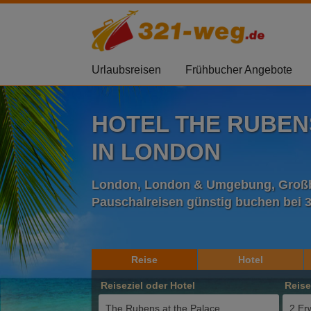
Urlaubsreisen
Frühbucher Angebote
HOTEL THE RUBEN
IN LONDON
London, London & Umgebung, Großbr
Pauschalreisen günstig buchen bei 
Reise
Hotel
Reiseziel oder Hotel
Reis
2 Er