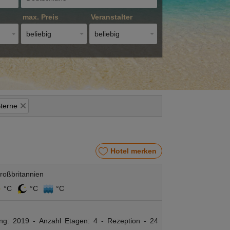
max. Preis
Veranstalter
beliebig
beliebig
Sterne
Hotel merken
roßbritannien
°C
°C
°C
ung: 2019 - Anzahl Etagen: 4 - Rezeption - 24