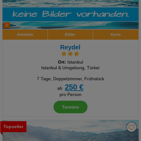
2
Hotelinfo
Bilder
Karte
Reydel
Ort:
Istanbul
Istanbul & Umgebung, Türkei
7 Tage
,
Doppelzimmer, Frühstück
250 €
ab
pro Person
Termine
Topseller