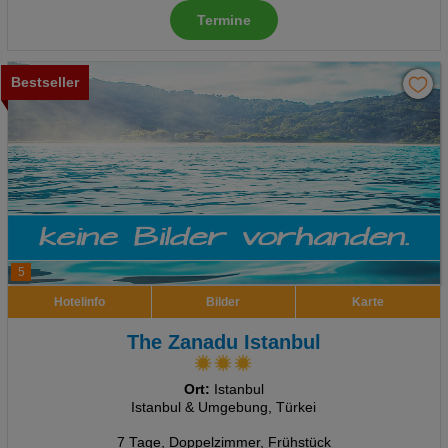
Termine
Bestseller
5
Hotelinfo
Bilder
Karte
The Zanadu Istanbul
Ort:
Istanbul
Istanbul & Umgebung, Türkei
7 Tage
,
Doppelzimmer, Frühstück