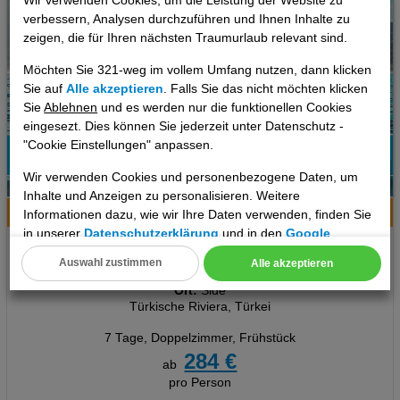
Wir verwenden Cookies, um die Leistung der Website zu
verbessern, Analysen durchzuführen und Ihnen Inhalte zu
zeigen, die für Ihren nächsten Traumurlaub relevant sind.
Möchten Sie 321-weg im vollem Umfang nutzen, dann klicken
Sie auf
Alle akzeptieren
. Falls Sie das nicht möchten klicken
Sie
Ablehnen
und es werden nur die funktionellen Cookies
eingesezt. Dies können Sie jederzeit unter Datenschutz -
"Cookie Einstellungen" anpassen.
77%
Wir verwenden Cookies und personenbezogene Daten, um
11
Empfehlung
Inhalte und Anzeigen zu personalisieren. Weitere
Hotelinfo
Bilder
Karte
Informationen dazu, wie wir Ihre Daten verwenden, finden Sie
in unserer
Datenschutzerklärung
und in den
Google
Orient Apart Otel
Datenschutz- und Nutzungsbedingungen
.
Auswahl zustimmen
Alle akzeptieren
Cookie Einstellungen
Ort:
Side
Türkische Riviera, Türkei
Technische Cookies
7 Tage
,
Doppelzimmer, Frühstück
Analyse
284 €
ab
pro Person
Social Media Cookies