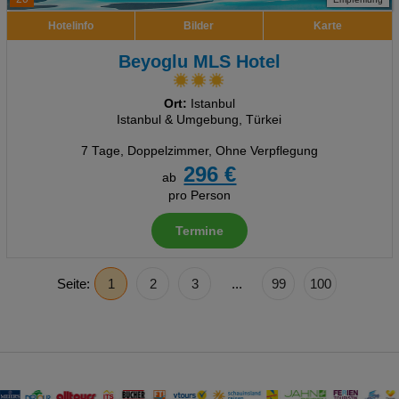
Hotelinfo
Bilder
Karte
Beyoglu MLS Hotel
Ort:
Istanbul
Istanbul & Umgebung, Türkei
7 Tage
,
Doppelzimmer, Ohne Verpflegung
296 €
ab
pro Person
Termine
Seite:
1
2
3
...
99
100