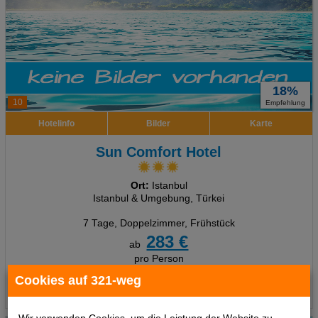
18%
10
Empfehlung
Hotelinfo
Bilder
Karte
Sun Comfort Hotel
Ort:
Istanbul
Istanbul & Umgebung, Türkei
7 Tage
,
Doppelzimmer, Frühstück
283 €
ab
pro Person
Cookies auf 321-weg
Termine