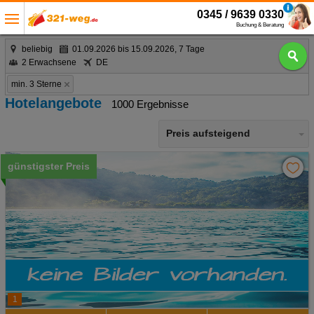
0345 / 9639 0330
Buchung & Beratung
beliebig
01.09.2026 bis 15.09.2026, 7 Tage
2 Erwachsene
DE
min. 3 Sterne
Hotelangebote
1000 Ergebnisse
Preis aufsteigend
günstigster Preis
1