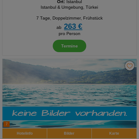
Ort:
Istanbul
Istanbul & Umgebung, Türkei
7 Tage
,
Doppelzimmer, Frühstück
263 €
ab
pro Person
Termine
7
Hotelinfo
Bilder
Karte