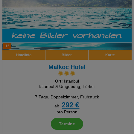
16
Hotelinfo
Bilder
Karte
Malkoc Hotel
Ort:
Istanbul
Istanbul & Umgebung, Türkei
7 Tage
,
Doppelzimmer, Frühstück
292 €
ab
pro Person
Termine