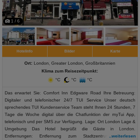
1 / 6
Hotelinfo
Bilder
Karte
Ort:
London, Greater London, Großbritannien
Klima zum Reisezeitpunkt:
°C
°C
°C
Das erwartet Sie: Comfort Inn Edgware Road Ihre Betreuung:
Digitaler und telefonischer 24/7 TUI Service Unser deutsch
sprechendes TUI Kundenservice Team steht Ihnen 24 Stunden, 7
Tage die Woche digital über die Chatfunktion der myTui App,
telefonisch und per SMS zur Verfügung. Lage: Ort London Lage &
Umgebung Das Hotel begrüßt die Gäste in London.
Entfernungen: Entfernung zum Stadtzentrum ca. 4.8
..weiterlesen