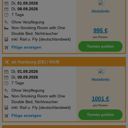
Di,
01.09.2026
HotelLetzte umfassende Renovierung: 2004LiftAnzahl der
Di,
08.09.2026
Hotelinfo
Aufzüge: 1ZimmerserviceGesamtanzahl der Stockwerke:
7 Tage
4Gesamtanzahl der Zimmer: 40Zahlungsarten: American
Ohne Verpflegung
Express, EC Maestro, Mastercard, VisaLandeskategorie: 3 Sterne
Non-Smoking Room with One
995 €
Essen & Trinken: Der gastronomische Bereich umfasst ein
Double Bed, Nichtraucher
pro Person
Restaurant und eine Bar. Ein kontinentales Buffetfrühstück lockt
inkl. Rail u. Fly (deutschlandweit)
morgens aus den Betten. Essen & Trinken
Termin prüfen
Flüge anzeigen
BarFrühstückFrühstücksbuffetKontinentales FrühstückRestaurant
Sport & Fitness: Ein Sport- und Unterhaltungsangebot bietet
ab Hamburg (DE)
/ HAM
Möglichkeiten zur flexiblen Freizeitgestaltung. Abwechslung bieten
Di,
01.09.2026
verschiedene Angebote, darunter Tennis, ein Fitnessstudio und
Di,
08.09.2026
eine Sauna. Sport & Fitness FitnessraumTennisplatz Wellness:
Hotelinfo
7 Tage
Anzahl der Saunas: 1Sauna Für Kinder: Für Familien KINDER
Ohne Verpflegung
Spielplatz So wohnen Sie: In den Zimmern gibt es eine
Non-Smoking Room with One
1001 €
Klimaanlage und eine Heizung. Die Zimmer verfügen über ein
Double Bed, Nichtraucher
Queensizebett und ein Sofabett. Zustellbetten können
pro Person
inkl. Rail u. Fly (deutschlandweit)
angefordert werden. Außerdem sind ein Safe, eine Minibar und
Termin prüfen
Flüge anzeigen
ein Schreibtisch verfügbar. Eine Tee-/Kaffeemaschine zählt
ebenfalls zur Standardeinrichtung. Ein Bügelset ist für den