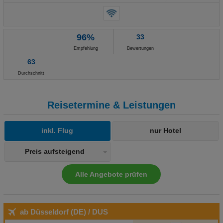
KmEntfernung zum Bahnhof ca. 1.8 Km Das bietet Ihre
Unterkunft: Das Hotel bietet 40 Zimmer und verfügt über einen
Aufzug. Das freundliche Personal an der Rezeption ist gerne bei
96%
33
allen Fragen behilflich. Serviceleistungen wie eine
Empfehlung
Bewertungen
Gepäckaufbewahrung, ein Safe, eine Wechselstube und ein
63
Getränkeautomat tragen zu einem komfortablen Aufenthalt bei.
WLAN ist in den öffentlichen Bereichen verfügbar. Hilfestellung bei
Durchschnitt
der Buchung von Ausflügen wird am Tourdesk geboten. Das Haus
verfügt über eine Reihe von behindertengerechten Einrichtungen.
Reisetermine & Leistungen
Rollstuhlgerechte Einrichtungen sind vorhanden. Ein
Souvenirshop und andere Geschäfte können zum Einkaufen und
inkl. Flug
nur Hotel
Bummeln genutzt werden. Kinder können nach Herzenslust auf
dem Spielplatz herumtoben. Zum Parken ihres Autos stehen den
Preis aufsteigend
Gästen eine Garage und ein Parkplatz zur Verfügung. Zu den
weiteren Angeboten zählen ein Babysitterservice, eine
Alle Angebote prüfen
Autovermietung, medizinische Betreuung, ein Zimmerservice und
ein Wäscheservice. Bei Geschäftlichem hilft das Business-Center
gerne weiter und bietet ein Faxgerät an. Das bietet Ihre
Unterkunft 24h RezeptionParkplatzCheck-in von: 14:00:00Check-
ab Düsseldorf (DE)
/ DUS
out bis: 11:00:00KonferenzraumGarageHotelsafeWLAN/WiFi im