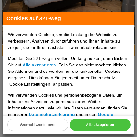
Cookies auf 321-weg
1 / 5
Wir verwenden Cookies, um die Leistung der Website zu
verbessern, Analysen durchzuführen und Ihnen Inhalte zu
zeigen, die für Ihren nächsten Traumurlaub relevant sind.
Hotelinfo
Bilder
Karte
Möchten Sie 321-weg im vollem Umfang nutzen, dann klicken
Ort:
Dublin, Dublin & Umgebung, Irland
Sie auf
Alle akzeptieren
. Falls Sie das nicht möchten klicken
Klima zum Reisezeitpunkt:
Sie
Ablehnen
und es werden nur die funktionellen Cookies
eingesezt. Dies können Sie jederzeit unter Datenschutz -
°C
°C
°C
"Cookie Einstellungen" anpassen.
Ausstattung: - 24 Stunden-Rezeption - Aufzug - Internet - WLAN -
Wir verwenden Cookies und personenbezogene Daten, um
Konferenzraum - Hotelsafe - Geldwechsel - Wäscheservice -
Inhalte und Anzeigen zu personalisieren. Weitere
Roomservice - Gepäckraum - Gepäckservice - Parkplatz
Informationen dazu, wie wir Ihre Daten verwenden, finden Sie
Zimmerausstattung: - Fernseher - Safe Verpflegung: - Restaurant
in unserer
Datenschutzerklärung
und in den
Google
- Bar Sport: - Fitnessraum Zahlungsmöglichkeiten: - MasterCard -
Datenschutz- und Nutzungsbedingungen
.
Auswahl zustimmen
Alle akzeptieren
Visa - American Express - Diners - Bankkarte Maestro
Cookie Einstellungen
..weiterlesen