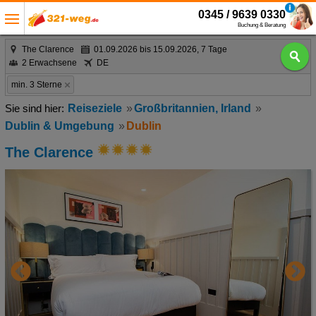
0345 / 9639 0330
Buchung & Beratung
The Clarence
01.09.2026 bis 15.09.2026, 7 Tage
2 Erwachsene
DE
min. 3 Sterne
Reiseziele
Großbritannien, Irland
Dublin & Umgebung
Dublin
The Clarence