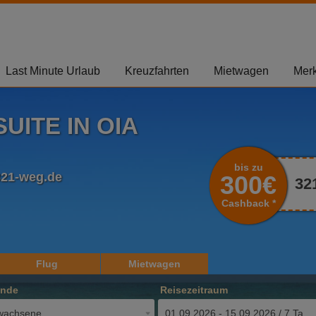
Last Minute Urlaub
Kreuzfahrten
Mietwagen
Merk
UITE IN OIA
bis zu
321-weg.de
300€
32
Cashback *
Flug
Mietwagen
ende
Reisezeitraum
wachsene
01.09.2026 - 15.09.2026 / 7 Tage