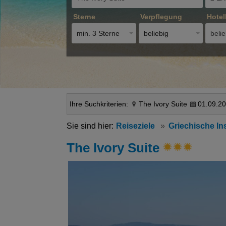
Sterne
Verpflegung
Hotel
min. 3 Sterne
beliebig
belie
Ihre Suchkriterien:
The Ivory Suite
01.09.20
Reiseziele
Griechische In
The Ivory Suite