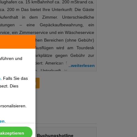
 Flughafen ca. 15 kmBahnhof ca. 200 mStrand ca.
a. 200 m Das bietet Ihre Unterkunft: Die Gäste
ufenthalt in dem Zimmer. Unterschiedliche
eistungen – eine Gepäckaufbewahrung, ein
service, ein Zimmerservice und ein Wäscheservice
t in den öffentlichen Bereichen (ohne Gebühr)
 der Buchung von Ausflügen wird am Tourdesk
den Reisenden Parkplätze gegen Gebühr zur
uführen und
en werden akzeptiert: American Express, Visa,
..weiterlesen
Das bietet Ihre Unterkunft Hoteleröffnung:
n
. Falls Sie das
 im WellnessbereichInternet: WLAN/WiFi, im
Preisentwicklung
sezt. Dies
ührZahlungsarten: TUI Card / VISA, MasterCard,
arte/MaestroParkmöglichkeiten: Parkplatz (nach
gen GebührZimmer: 1Landeskategorie: 3 Sterne
sonalisieren.
Frühstück schenkt Energie für den Tag. Essen &
et folgende Verpflegungsangebote: Frühstück
en
.
ngebote: Frühstück: à la carte Sport & Fitness:
Verweilen ein. Wohlige Entspannung verspricht
 akzeptieren
Buchungshotline