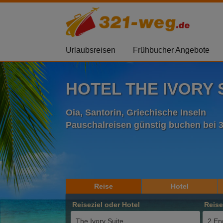
Urlaubsreisen
Frühbucher Angebote
HOTEL THE IVORY S
Oia, Santorin, Griechische Inseln
Pauschalreisen günstig buchen bei 
Reise
Hotel
Reiseziel oder Hotel
Reis
2 Er