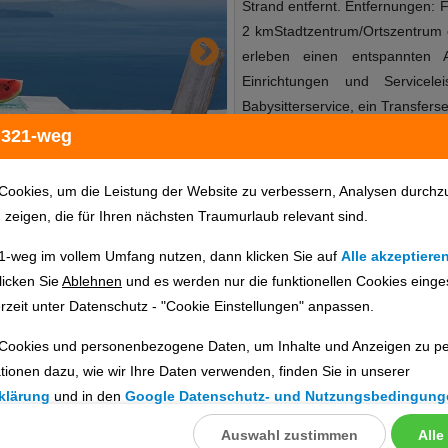
Strand entfernt. Entfernungen:
2 kmStadtzentrum/Ortszentrum c
erleben einen entspannten A
Einrichtungen und Servicel
Babysitterservice, ein Transfer
– gehören zum Angebot. WLAN is
 321-weg
verfügbar. Hilfestellung bei
geboten. Bei Bedarf stehen 
Cookies, um die Leistung der Website zu verbessern, Analysen durchz
Verfügung. Folgende Kreditkart
u zeigen, die für Ihren nächsten Traumurlaub relevant sind.
Diners Club und MasterCard. 
1-weg im vollem Umfang nutzen, dann klicken Sie auf
Alle akzeptiere
2015SonnenterrasseWhirlpool:
Hotelinfo
Bilder
Karte
licken Sie
Ablehnen
und es werden nur die funktionellen Cookies einge
öffentlichen Bereich: ohne Geb
rzeit unter Datenschutz - "Cookie Einstellungen" anpassen.
American Express, Diners, EC K
Verfügbarkeit), unbewacht: ge
Cookies und personenbezogene Daten, um Inhalte und Anzeigen zu per
en
Essen & Trinken: Ein leckeres 
tionen dazu, wie wir Ihre Daten verwenden, finden Sie in unserer
Trinken Ihre Unterkunft biet
ig prüfen. Die Verfügbarkeit wird direkt beim Veranstalter geprüft.
klärung
und in den
Google Datenschutz- und Nutzungsbedingung
Beschreibung der Verpflegungsa
Eine Sonnenterrasse lädt zum 
Auswahl zustimmen
Alle
llungen
ebnisse gefunden.