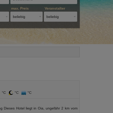
max. Preis
Veranstalter
beliebig
beliebig
°C
°C
°C
 Dieses Hotel liegt in Oia, ungefähr 2 km vom