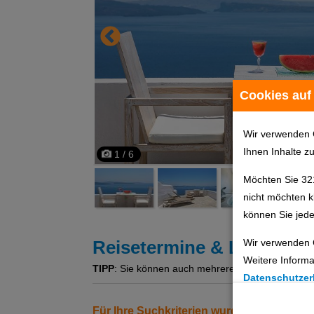
Cookies auf
Wir verwenden 
Ihnen Inhalte z
1 / 6
Möchten Sie 32
nicht möchten k
können Sie jede
Wir verwenden 
Reisetermine & Leistung
Weitere Informa
TIPP
: Sie können auch mehrere Angebote gleichzeit
Datenschutzer
Cookie Einste
Für Ihre Suchkriterien wurden keine Erg