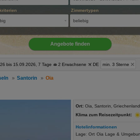
kriterien
Zimmertypen
big
beliebig
Angebote finden
26 bis 15.09.2026, 7 Tage
2 Erwachsene
DE
min. 3 Sterne
seln
Santorin
Oia
Ort:
Oia, Santorin, Griechenland
Klima zum Reisezeitpunkt:
Hotelinformationen
Lage: Ort Oia Lage & Umgebung