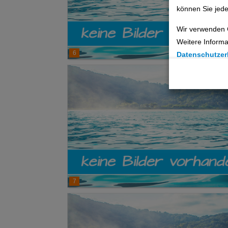
können Sie jede
Wir verwenden 
Weitere Informa
6
Datenschutzer
Cookie Einste
Technische C
Analyse
Social Media 
Advertising
7
Erweiterte Ei