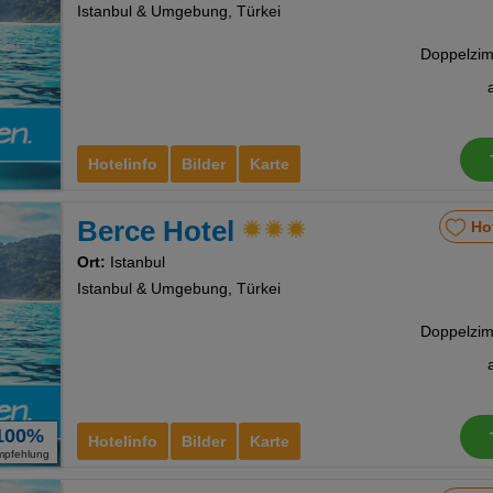
Istanbul & Umgebung, Türkei
Hotelinfo
Bilder
Karte
Berce Hotel
Ho
Ort:
Istanbul
Istanbul & Umgebung, Türkei
100%
Hotelinfo
Bilder
Karte
mpfehlung