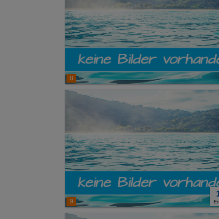
8
9
E