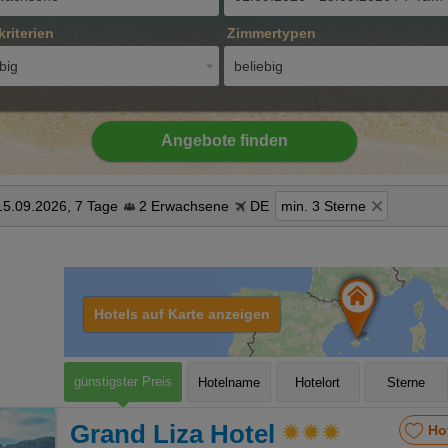
kriterien
Zimmertypen
big
beliebig
Angebote finden
15.09.2026, 7 Tage
2 Erwachsene
DE
min. 3 Sterne
Hotels auf Karte anzeigen
günstigster Preis
Hotelname
Hotelort
Sterne
Grand Liza Hotel
Ho