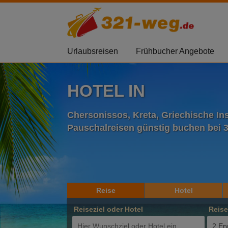
Urlaubsreisen
Frühbucher Angebote
HOTEL IN
Chersonissos, Kreta, Griechische In
Pauschalreisen günstig buchen bei 
Reise
Hotel
Reiseziel oder Hotel
Reis
2 Er