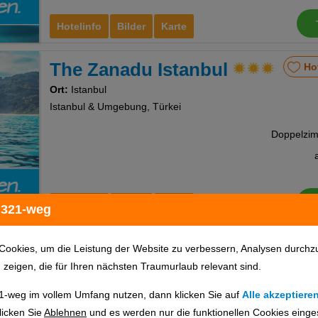
Hotelinfo
Bilder
Karte
The Zanadu Istanbul
Ho
Ort:
Istanbul
Istanbul & Umgebung, Türkei
Hotelinfo
Bilder
Karte
 321-weg
Grand Milan Hotel
Ho
Cookies, um die Leistung der Website zu verbessern, Analysen durchz
u zeigen, die für Ihren nächsten Traumurlaub relevant sind.
Ort:
Istanbul
Istanbul & Umgebung, Türkei
1-weg im vollem Umfang nutzen, dann klicken Sie auf
Alle akzeptiere
licken Sie
Ablehnen
und es werden nur die funktionellen Cookies einge