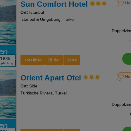
Sun Comfort Hotel
Ho
Ort:
Istanbul
Istanbul & Umgebung, Türkei
18%
Hotelinfo
Bilder
Karte
mpfehlung
Orient Apart Otel
Ho
Ort:
Side
Türkische Riviera, Türkei