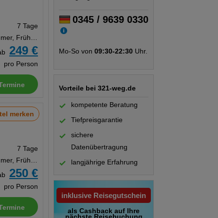
0345 / 9639 0330
7 Tage
Doppelzimmer, Frühstück
249 €
Mo-So von
09:30-22:30
Uhr.
ab
pro Person
Termine
Vorteile bei 321-weg.de
kompetente Beratung
tel merken
Tiefpreisgarantie
sichere
Datenübertragung
7 Tage
Doppelzimmer, Frühstück
langjährige Erfahrung
250 €
ab
pro Person
inklusive Reisegutschein
Termine
als Cashback auf Ihre
nächste Reisebuchung