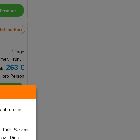
Termine
tel merken
7 Tage
Doppelzimmer, Frühstück
263 €
ab
pro Person
Termine
tel merken
uführen und
n
. Falls Sie das
7 Tage
sezt. Dies
Doppelzimmer, Frühstück