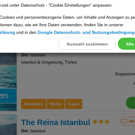
rzeit unter Datenschutz - "Cookie Einstellungen" anpassen.
Cookies und personenbezogene Daten, um Inhalte und Anzeigen zu per
tionen dazu, wie wir Ihre Daten verwenden, finden Sie in unserer
Hotelinfo
Bilder
Karte
klärung
und in den
Google Datenschutz- und Nutzungsbedingung
Auswahl zustimmen
Alle
llungen
Alfa
Ho
Ort:
Istanbul
ookies
Istanbul & Umgebung, Türkei
Cookies
Hotelinfo
Bilder
Karte
nstellungen
The Reina Istanbul
Ho
Ort:
Istanbul