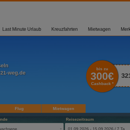
Last Minute Urlaub
Kreuzfahrten
Mietwagen
Merk
seln
bis zu
321-weg.de
300€
32
Cashback *
Flug
Mietwagen
ende
Reisezeitraum
wachsene
01.09.2026 - 15.09.2026 / 7 Tage