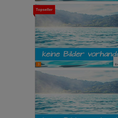
Topseller
3
E