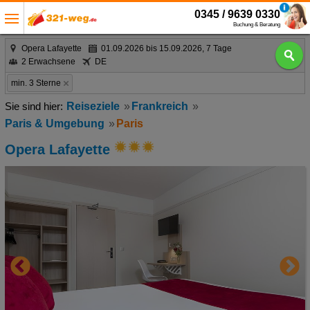
0345 / 9639 0330
Buchung & Beratung
Opera Lafayette
01.09.2026 bis 15.09.2026, 7 Tage
2 Erwachsene
DE
min. 3 Sterne
Reiseziele
Frankreich
Paris & Umgebung
Paris
Opera Lafayette