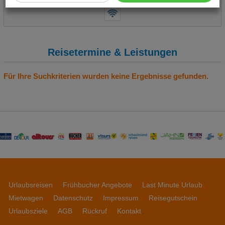
Cookie Einstellungen
Technische Cookies
Analyse
Reisetermine & Leistungen
Social Media Cookies
Für Ihre Suchkriterien wurden keine Ergebnisse gefunden.
Advertising
Erweiterte Einstellungen
Urlaubsreisen
Frühbucher Angebote
Last Minute Urlaub
Mietwagen
Datenschutz
Impressum
Reisegutschein
Urlaubsziele
AGB
Rückruf
Kontakt