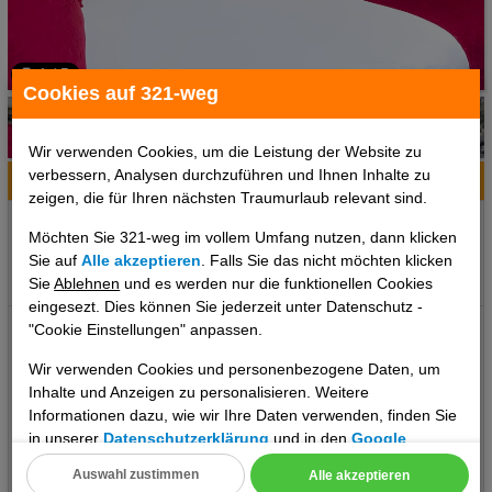
1 / 5
Cookies auf 321-weg
Wir verwenden Cookies, um die Leistung der Website zu
verbessern, Analysen durchzuführen und Ihnen Inhalte zu
Hotelinfo
Bilder
Karte
zeigen, die für Ihren nächsten Traumurlaub relevant sind.
Ort:
Paris, Ile de France, Frankreich
Möchten Sie 321-weg im vollem Umfang nutzen, dann klicken
Klima zum Reisezeitpunkt:
Sie auf
Alle akzeptieren
. Falls Sie das nicht möchten klicken
°C
°C
°C
Sie
Ablehnen
und es werden nur die funktionellen Cookies
eingesezt. Dies können Sie jederzeit unter Datenschutz -
Ausstattung: - Rezeption - 24 Stunden-Rezeption - Aufzug -
"Cookie Einstellungen" anpassen.
Internet - WLAN - Konferenzraum - Businesscenter - Hotelsafe -
Wir verwenden Cookies und personenbezogene Daten, um
Klimaanlage - Wäscheservice - Roomservice - Gepäckraum -
Inhalte und Anzeigen zu personalisieren. Weitere
Parkplatz Verpflegung: - Restaurant - Frühstücksbuffet - Bar
Informationen dazu, wie wir Ihre Daten verwenden, finden Sie
Sport: - Fitnessraum Wellness: - Bäder - Sauna
in unserer
Datenschutzerklärung
und in den
Google
Zahlungsmöglichkeiten: - MasterCard - Visa - Diners
Datenschutz- und Nutzungsbedingungen
.
Auswahl zustimmen
Alle akzeptieren
..weiterlesen