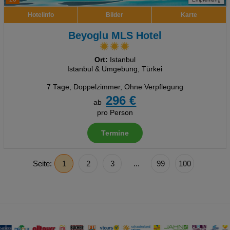
Hotelinfo
Bilder
Karte
Beyoglu MLS Hotel
Ort:
Istanbul
Istanbul & Umgebung, Türkei
7 Tage
,
Doppelzimmer, Ohne Verpflegung
296 €
ab
pro Person
Termine
Seite:
1
2
3
...
99
100