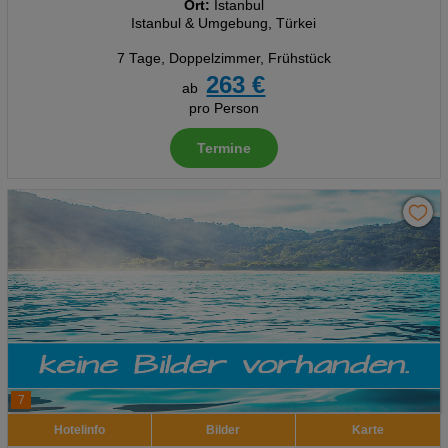
Ort:
Istanbul
Istanbul & Umgebung, Türkei
7 Tage
,
Doppelzimmer, Frühstück
263 €
ab
pro Person
Termine
7
Hotelinfo
Bilder
Karte