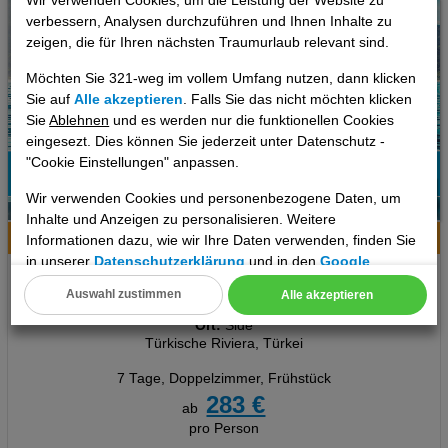
Wir verwenden Cookies, um die Leistung der Website zu
verbessern, Analysen durchzuführen und Ihnen Inhalte zu
zeigen, die für Ihren nächsten Traumurlaub relevant sind.
Möchten Sie 321-weg im vollem Umfang nutzen, dann klicken
Sie auf
Alle akzeptieren
. Falls Sie das nicht möchten klicken
Sie
Ablehnen
und es werden nur die funktionellen Cookies
eingesezt. Dies können Sie jederzeit unter Datenschutz -
"Cookie Einstellungen" anpassen.
77%
Wir verwenden Cookies und personenbezogene Daten, um
11
Empfehlung
Inhalte und Anzeigen zu personalisieren. Weitere
Hotelinfo
Bilder
Karte
Informationen dazu, wie wir Ihre Daten verwenden, finden Sie
in unserer
Datenschutzerklärung
und in den
Google
Orient Apart Otel
Datenschutz- und Nutzungsbedingungen
.
Auswahl zustimmen
Alle akzeptieren
Cookie Einstellungen
Ort:
Side
Türkische Riviera, Türkei
Technische Cookies
7 Tage
,
Doppelzimmer, Frühstück
Analyse
283 €
ab
pro Person
Social Media Cookies