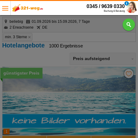
0345 / 9639 0330
Buchung & Beratung
beliebig
01.09.2026 bis 15.09.2026, 7 Tage
2 Erwachsene
DE
min. 3 Sterne
Hotelangebote
1000 Ergebnisse
Preis aufsteigend
günstigster Preis
1