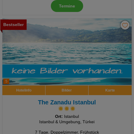
Termine
Bestseller
5
Hotelinfo
Bilder
Karte
The Zanadu Istanbul
Ort:
Istanbul
Istanbul & Umgebung, Türkei
7 Tage
,
Doppelzimmer, Frühstück