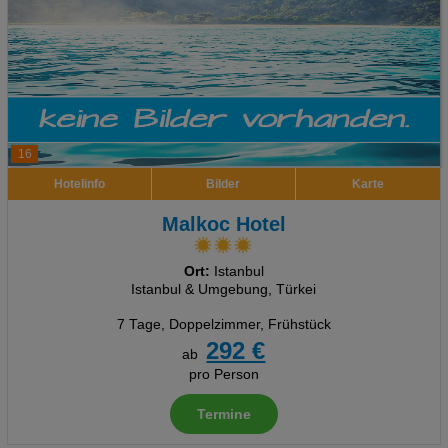
16
Hotelinfo
Bilder
Karte
Malkoc Hotel
Ort:
Istanbul
Istanbul & Umgebung, Türkei
7 Tage
,
Doppelzimmer, Frühstück
292 €
ab
pro Person
Termine