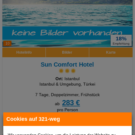
18%
10
Empfehlung
Hotelinfo
Bilder
Karte
Sun Comfort Hotel
Ort:
Istanbul
Istanbul & Umgebung, Türkei
7 Tage
,
Doppelzimmer, Frühstück
283 €
ab
pro Person
Cookies auf 321-weg
Termine