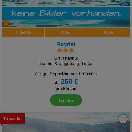
2
Hotelinfo
Bilder
Karte
Reydel
Ort:
Istanbul
Istanbul & Umgebung, Türkei
7 Tage
,
Doppelzimmer, Frühstück
250 €
ab
pro Person
Termine
Topseller