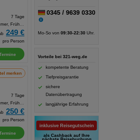
0345 / 9639 0330
7 Tage
Doppelzimmer, Frühstück
249 €
Mo-So von
09:30-22:30
Uhr.
ab
pro Person
Termine
Vorteile bei 321-weg.de
kompetente Beratung
tel merken
Tiefpreisgarantie
sichere
Datenübertragung
7 Tage
Doppelzimmer, Frühstück
langjährige Erfahrung
250 €
ab
pro Person
inklusive Reisegutschein
Termine
als Cashback auf Ihre
nächste Reisebuchung