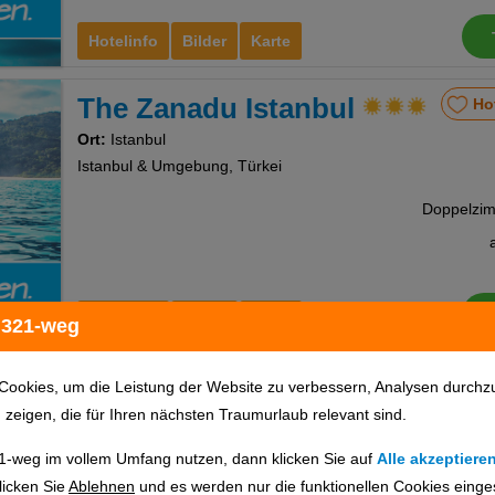
Hotelinfo
Bilder
Karte
The Zanadu Istanbul
Ho
Ort:
Istanbul
Istanbul & Umgebung, Türkei
Hotelinfo
Bilder
Karte
 321-weg
Grand Milan Hotel
Ho
Cookies, um die Leistung der Website zu verbessern, Analysen durchz
u zeigen, die für Ihren nächsten Traumurlaub relevant sind.
Ort:
Istanbul
Istanbul & Umgebung, Türkei
1-weg im vollem Umfang nutzen, dann klicken Sie auf
Alle akzeptiere
licken Sie
Ablehnen
und es werden nur die funktionellen Cookies einge