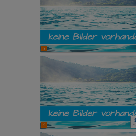
8
9
E