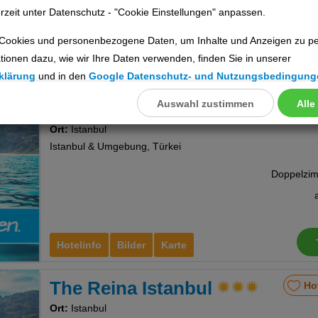
rzeit unter Datenschutz - "Cookie Einstellungen" anpassen.
Cookies und personenbezogene Daten, um Inhalte und Anzeigen zu per
tionen dazu, wie wir Ihre Daten verwenden, finden Sie in unserer
Hotelinfo
Bilder
Karte
klärung
und in den
Google Datenschutz- und Nutzungsbedingung
Auswahl zustimmen
Alle
llungen
Alfa
Ho
Ort:
Istanbul
ookies
Istanbul & Umgebung, Türkei
Cookies
Hotelinfo
Bilder
Karte
nstellungen
The Reina Istanbul
Ho
Ort:
Istanbul