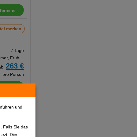
Termine
tel merken
7 Tage
Doppelzimmer, Frühstück
263 €
ab
pro Person
Termine
tel merken
uführen und
n
. Falls Sie das
7 Tage
sezt. Dies
Doppelzimmer, Frühstück