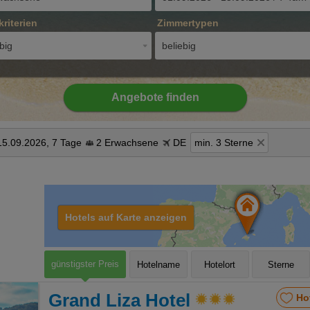
kriterien
Zimmertypen
big
beliebig
Angebote finden
15.09.2026, 7 Tage
2 Erwachsene
DE
min. 3 Sterne
Hotels auf Karte anzeigen
günstigster Preis
Hotelname
Hotelort
Sterne
Grand Liza Hotel
Ho