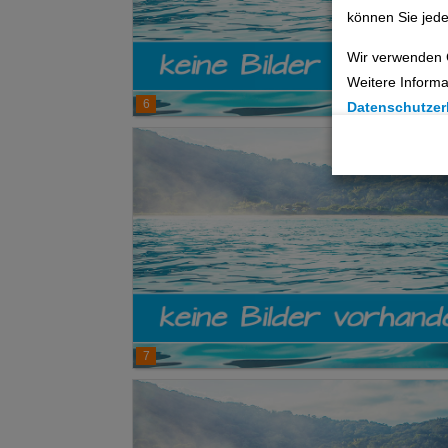
können Sie jede
Wir verwenden 
Weitere Informa
6
Datenschutzer
Cookie Einste
Technische C
Analyse
Social Media 
Advertising
7
Erweiterte Ei