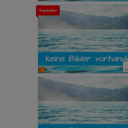
Topseller
3
E