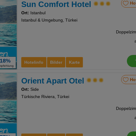
Sun Comfort Hotel
Ho
Ort:
Istanbul
Istanbul & Umgebung, Türkei
18%
Hotelinfo
Bilder
Karte
mpfehlung
Orient Apart Otel
Ho
Ort:
Side
Türkische Riviera, Türkei