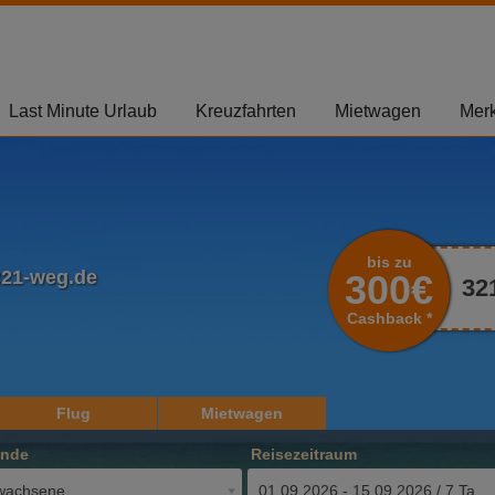
Last Minute Urlaub
Kreuzfahrten
Mietwagen
Merk
bis zu
321-weg.de
300€
32
Cashback *
Flug
Mietwagen
ende
Reisezeitraum
wachsene
01.09.2026 - 15.09.2026 / 7 Tage