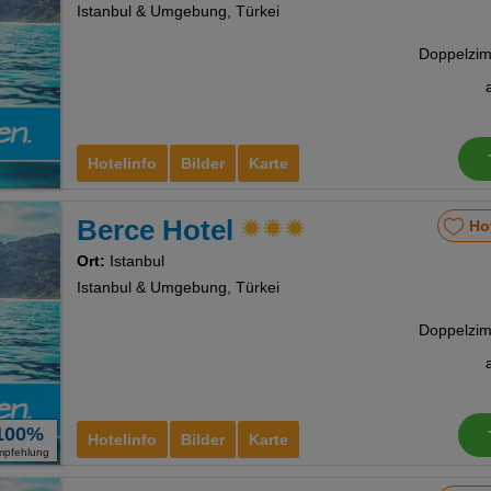
Istanbul & Umgebung, Türkei
Hotelinfo
Bilder
Karte
Berce Hotel
Ho
Ort:
Istanbul
Istanbul & Umgebung, Türkei
100%
Hotelinfo
Bilder
Karte
mpfehlung