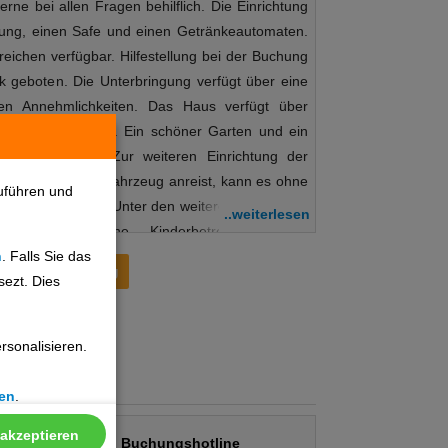
rne bei allen Fragen behilflich. Die Einrichtung
ung, einen Safe und einen Getränkeautomaten.
reichen verfügbar. Hilfestellung bei der Buchung
 geboten. Die Unterbringung verfügt über eine
en Annehmlichkeiten. Das Haus verfügt über
n und einen Aufzug. Ein schöner Garten und ein
de des Hotels. Zur weiteren Einrichtung der
m. Wer mit dem Fahrzeug anreist, kann es ohne
uführen und
auses abstellen. Unter den weiteren Leistungen
..weiterlesen
heitsdienst, eine Kinderbetreuung, eine
n
. Falls Sie das
vice, ein Wäscheservice, ein Friseur und ein
Preisentwicklung
sezt. Dies
eisende, die die Umgebung per Rad entdecken
rleih zu schätzen wissen. Bei Geschäftlichem
 weiter und bietet ein Faxgerät an. Verpflegung:
sonalisieren.
onomische Einrichtungen zur Auswahl, wie ein
e Bar. Die Unterbringung bietet als buchbare
en
.
ension und All-Inclusive. Angeboten werden
endessen. Diätgerichte und Kindermenüs werden
 akzeptieren
Buchungshotline