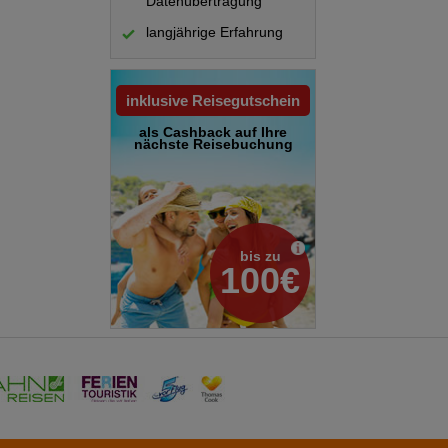
Datenübertragung
ass individuelle Wünsche hinsichtlich Lage oder
langjährige Erfahrung
ksichtigt werden können – die Zuteilung erfolgt
vor Ort. Sport/Unterhaltung: Die Außenpoolanlage
ich hervorragend für aktive Erholung und
inklusive Reisegutschein
frischende Getränke an der Pool-/Snackbar und
als Cashback auf Ihre
pool bringen alle Wasserratten in die beste
nächste Reisebuchung
se mit Liegestühlen und Schirmen lässt sich der
ieten verschiedene Angebote, darunter Tennis,
pfbad und Massage-Anwendungen. Ein Miniclub,
n für besten Freizeitspaß.
bis zu
100€