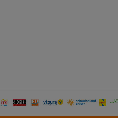
möglich. Bitte beachten Sie, d
Ausstattung leider nicht berüc
ausschließlich durch das Hotel 
mit Kinderbereich eignet s
regelmäßiges Aquatraining. Er
wohlige Entspannung im Whirl
Stimmung. Auf der Sonnenterras
Urlaub genießen. Abwechslung b
ein Spa, eine Sauna, ein Dam
Live-Musik und eine Disco sorge