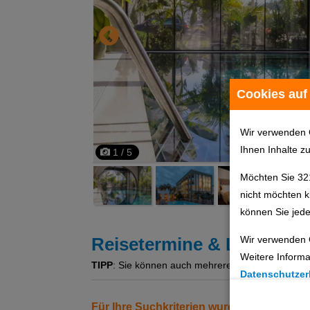
Cookies auf
Wir verwenden 
Ihnen Inhalte z
1 / 5
Möchten Sie 32
nicht möchten k
können Sie jede
Wir verwenden 
Reisetermine & Leistung
Weitere Informa
TIPP
: Sie können auch mehrere Angebote gleichzeit
Datenschutzer
Cookie Einste
Für Ihre Suchkriterien wurden keine Erg