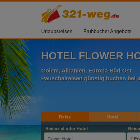
Urlaubsreisen
Frühbucher Angebote
HOTEL FLOWER HO
Golem, Albanien, Europa-Süd-Ost
Pauschalreisen günstig buchen bei 
Reise
Hotel
Reiseziel oder Hotel
Reis
2 Er