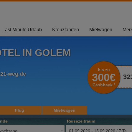
Last Minute Urlaub
Kreuzfahrten
Mietwagen
Merk
TEL IN GOLEM
bis zu
321-weg.de
300€
32
Cashback *
Flug
Mietwagen
ende
Reisezeitraum
wachsene
01.09.2026 - 15.09.2026 / 7 Tage