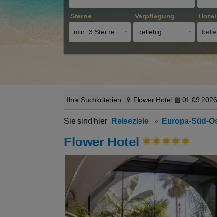
Sterne
Verpflegung
Hotel
min. 3 Sterne
beliebig
belie
Ihre Suchkriterien:
Flower Hotel
01.09.2026
Reiseziele
Europa-Süd-O
Flower Hotel