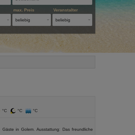
max. Preis
Veranstalter
beliebig
beliebig
°C
°C
°C
 Gäste in Golem. Ausstattung: Das freundliche