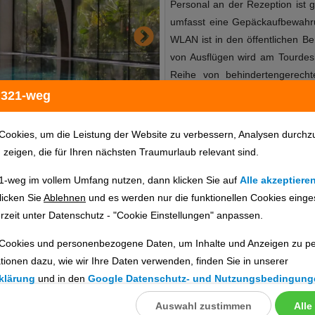
Personal an der Rezeption ist ge
umfasst eine Gepäckaufbewahr
WLAN ist in den öffentlichen Be
von Ausflügen wird am Tourdesk
Reihe von behindertengerecht
rollstuhlgerechte Einrichtunge
 321-weg
Spielplatz gehören zum Gelän
Unterbringung zählt ein TV-Rau
Cookies, um die Leistung der Website zu verbessern, Analysen durchz
Gebühr auf dem Parkplatz des H
u zeigen, die für Ihren nächsten Traumurlaub relevant sind.
finden sich ein 24h-Sicher
1-weg im vollem Umfang nutzen, dann klicken Sie auf
Alle akzeptiere
Autovermietung, ein Zimmerser
Hotelinfo
Bilder
Karte
licken Sie
Ablehnen
und es werden nur die funktionellen Cookies einge
eigener Shuttlebus. Aktive R
rzeit unter Datenschutz - "Cookie Einstellungen" anpassen.
möchten, werden den Fahrradve
hilft das Business-Center gerne
Cookies und personenbezogene Daten, um Inhalte und Anzeigen zu per
en
Es stehen verschiedene gastr
tionen dazu, wie wir Ihre Daten verwenden, finden Sie in unserer
Restaurant, ein Café und ein
ig prüfen. Die Verfügbarkeit wird direkt beim Veranstalter geprüft.
klärung
und in den
Google Datenschutz- und Nutzungsbedingung
Verpflegungsleistungen Halbp
Frühstück, Mittagessen und Ab
Auswahl zustimmen
Alle
llungen
ebnisse gefunden.