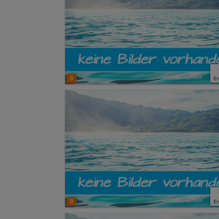
8
E
9
E