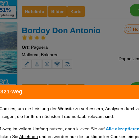
51%
Hotelinfo
Bilder
Karte
mpfehlung
Bordoy Don Antonio
Ho
Ort:
Paguera
Mallorca, Balearen
98%
Hotelinfo
Bilder
Karte
 321-weg
mpfehlung
Alexia Resort & SPA
Ho
Cookies, um die Leistung der Website zu verbessern, Analysen durchz
u zeigen, die für Ihren nächsten Traumurlaub relevant sind.
Ort:
Side
1-weg im vollem Umfang nutzen, dann klicken Sie auf
Alle akzeptiere
Türkische Riviera, Türkei
licken Sie
Ablehnen
und es werden nur die funktionellen Cookies einge