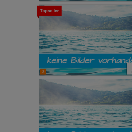
Topseller
3
E