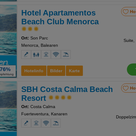
Hotel Apartamentos
Ho
Beach Club Menorca
Ort:
Son Parc
Suite,
Menorca, Balearen
76%
Hotelinfo
Bilder
Karte
mpfehlung
SBH Costa Calma Beach
Ho
Resort
Ort:
Costa Calma
Fuerteventura, Kanaren