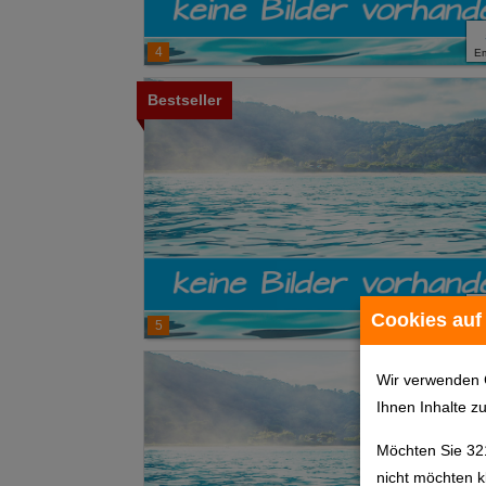
4
E
Bestseller
Cookies auf
5
E
Wir verwenden 
Ihnen Inhalte z
Möchten Sie 32
nicht möchten k