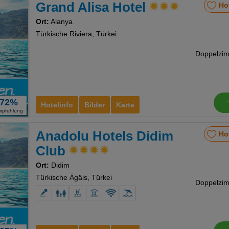
Grand Alisa Hotel
Ho
Ort:
Alanya
Türkische Riviera, Türkei
72%
Hotelinfo
Bilder
Karte
mpfehlung
Anadolu Hotels Didim
Ho
Club
Ort:
Didim
Türkische Ägäis, Türkei