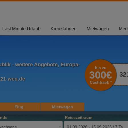
Last Minute Urlaub
Kreuzfahrten
Mietwagen
Merk
blik - weitere Angebote, Europa-
bis zu
300€
32
321-weg.de
Cashback *
Flug
Mietwagen
ende
Reisezeitraum
wachsene
01.09.2026 - 15.09.2026 / 7 Tage