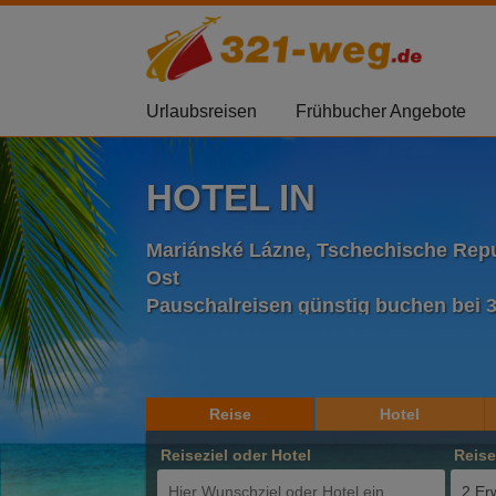
Urlaubsreisen
Frühbucher Angebote
HOTEL IN
Mariánské Lázne, Tschechische Repu
Ost
Pauschalreisen günstig buchen bei 
Reise
Hotel
Reiseziel oder Hotel
Reis
2 Er