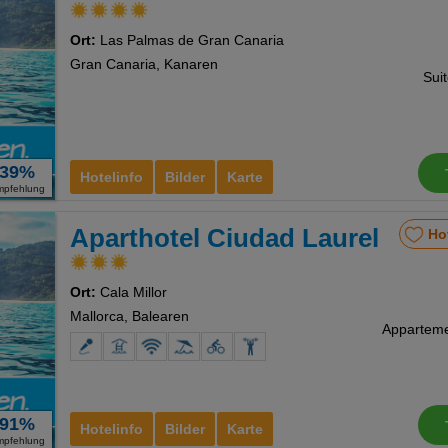
Ort:
Las Palmas de Gran Canaria
Gran Canaria, Kanaren
Sui
39%
Hotelinfo
Bilder
Karte
mpfehlung
Aparthotel Ciudad Laurel
Ho
Ort:
Cala Millor
Mallorca, Balearen
91%
Hotelinfo
Bilder
Karte
mpfehlung