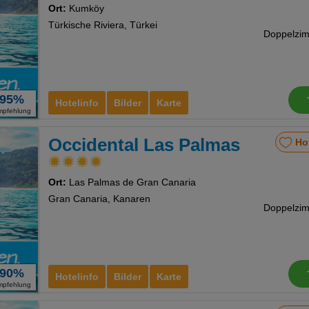
Ort:
Kumköy
Türkische Riviera, Türkei
95%
Hotelinfo
Bilder
Karte
mpfehlung
Occidental Las Palmas
Ho
Ort:
Las Palmas de Gran Canaria
Gran Canaria, Kanaren
90%
Hotelinfo
Bilder
Karte
mpfehlung