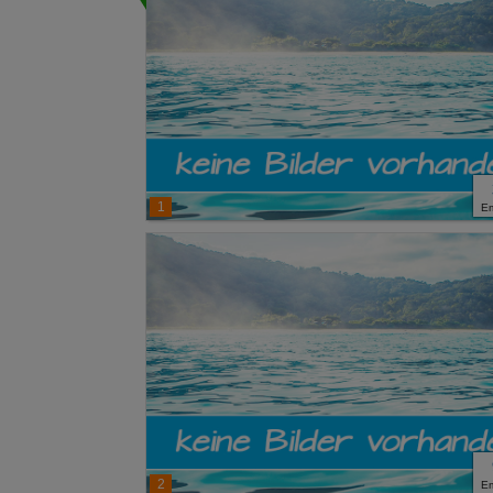
1
E
2
E