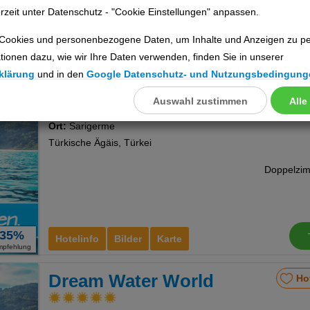
rzeit unter Datenschutz - "Cookie Einstellungen" anpassen.
Cookies und personenbezogene Daten, um Inhalte und Anzeigen zu per
tionen dazu, wie wir Ihre Daten verwenden, finden Sie in unserer
92%
Hotelinfo
Bilder
Karte
klärung
und in den
Google Datenschutz- und Nutzungsbedingung
mpfehlung
Auswahl zustimmen
Alle
llungen
L Hotel Sarigerme
Ho
Ort:
Sarigerme
ookies
Türkische Ägäis, Türkei
Cookies
35%
Hotelinfo
Bilder
Karte
mpfehlung
nstellungen
Dream Water World
Ho