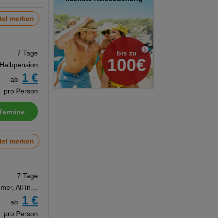
tel merken
bis zu
7 Tage
100€
 Halbpension
1 €
ab
pro Person
Termine
tel merken
7 Tage
Doppelzimmer, All Inclusive
1 €
ab
pro Person