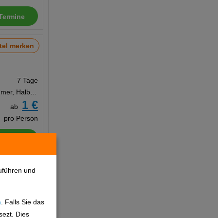
Termine
tel merken
7 Tage
Doppelzimmer, Halbpension
1 €
ab
pro Person
Termine
tel merken
uführen und
n
. Falls Sie das
7 Tage
sezt. Dies
Doppelzimmer, All Inclusive Ultra