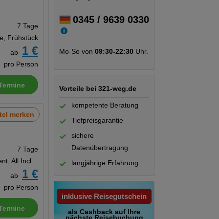
0345 / 9639 0330
7 Tage
te, Frühstück
1 €
Mo-So von
09:30-22:30
Uhr.
ab
pro Person
Termine
Vorteile bei 321-weg.de
kompetente Beratung
tel merken
Tiefpreisgarantie
sichere
Datenübertragung
7 Tage
Appartement, All Inclusive
langjährige Erfahrung
1 €
ab
pro Person
inklusive Reisegutschein
Termine
als Cashback auf Ihre
nächste Reisebuchung