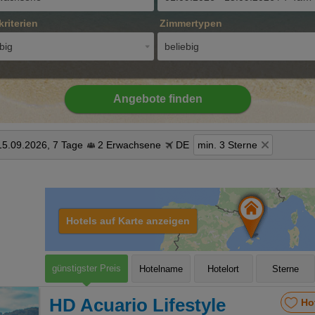
kriterien
Zimmertypen
big
beliebig
Angebote finden
15.09.2026, 7 Tage
2 Erwachsene
DE
min. 3 Sterne
Hotels auf Karte anzeigen
günstigster Preis
Hotelname
Hotelort
Sterne
HD Acuario Lifestyle
Ho