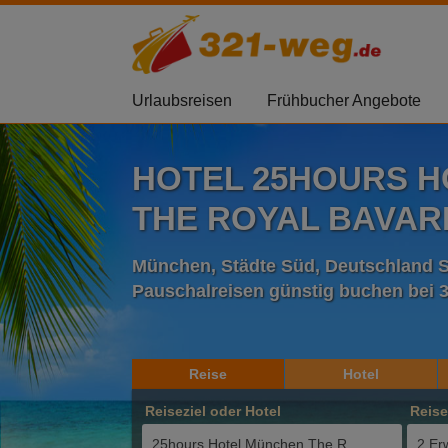
Urlaubsreisen
Frühbucher Angebote
HOTEL 25HOURS 
THE ROYAL BAVAR
München, Städte Süd, Deutschland 
Pauschalreisen günstig buchen bei 
Reise
Hotel
Reiseziel oder Hotel
Reis
2 Er