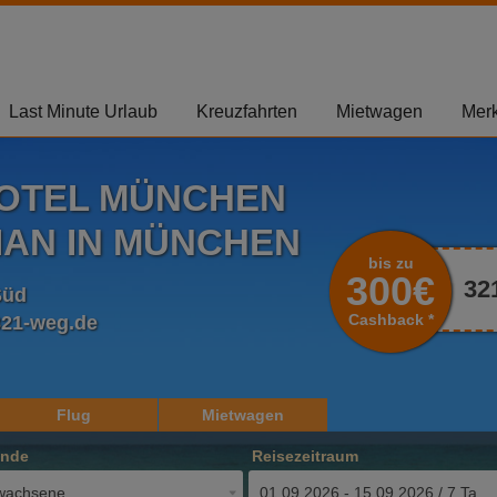
Last Minute Urlaub
Kreuzfahrten
Mietwagen
Merk
HOTEL MÜNCHEN
IAN IN MÜNCHEN
bis zu
300€
32
Süd
Cashback *
321-weg.de
Flug
Mietwagen
ende
Reisezeitraum
wachsene
01.09.2026 - 15.09.2026 / 7 Tage