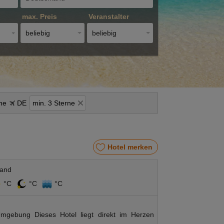
max. Preis
Veranstalter
beliebig
beliebig
ne
DE
min. 3 Sterne
Hotel merken
land
°C
°C
°C
gebung Dieses Hotel liegt direkt im Herzen