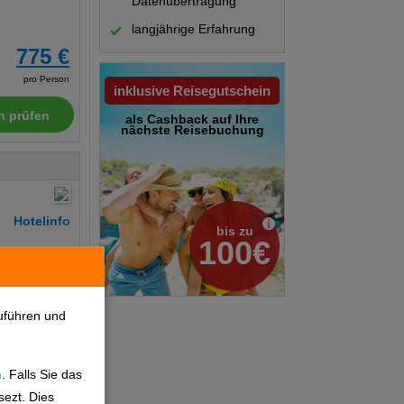
Datenübertragung
langjährige Erfahrung
775 €
pro Person
inklusive Reisegutschein
n prüfen
als Cashback auf Ihre
nächste Reisebuchung
Hotelinfo
bis zu
100€
779 €
uführen und
pro Person
n
. Falls Sie das
n prüfen
sezt. Dies