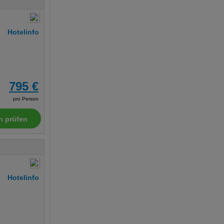
Hotelinfo
795 €
pro Person
n prüfen
Hotelinfo