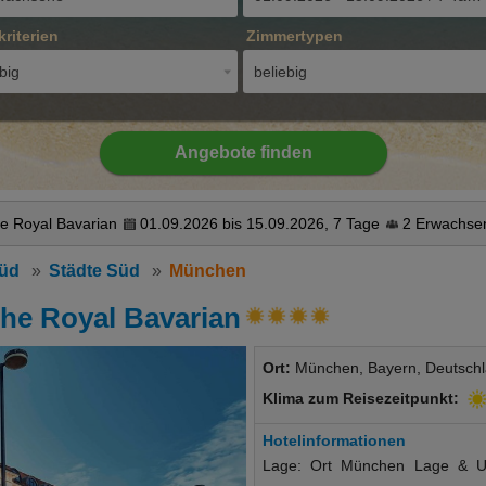
kriterien
Zimmertypen
big
beliebig
Angebote finden
e Royal Bavarian
01.09.2026 bis 15.09.2026, 7 Tage
2 Erwachse
Süd
Städte Süd
München
he Royal Bavarian
Ort:
München, Bayern, Deutsch
Klima zum Reisezeitpunkt:
Hotelinformationen
Lage: Ort München Lage & Um