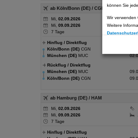
können Sie jede
ab Köln/Bonn (DE)
/ CGN
Wir verwenden 
Mi,
02.09.2026
Mi,
09.09.2026
Weitere Informa
7 Tage
Datenschutzer
Hinflug
/ Direktflug
Cookie Einste
Köln/Bonn (DE)
CGN
02.
München (DE)
MUC
02.
Technische C
Rückflug
/ Direktflug
Analyse
München (DE)
MUC
09.
Köln/Bonn (DE)
CGN
09.
Social Media 
ab Hamburg (DE)
/ HAM
Advertising
Mi,
02.09.2026
Erweiterte Ei
Mi,
09.09.2026
7 Tage
Hinflug
/ Direktflug