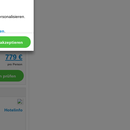
sonalisieren.
Hotelinfo
en
.
 akzeptieren
779 €
pro Person
n prüfen
Hotelinfo