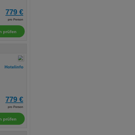
779 €
pro Person
n prüfen
Hotelinfo
779 €
pro Person
n prüfen