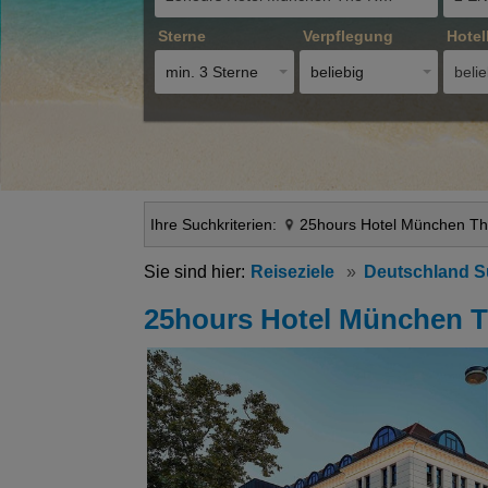
Sterne
Verpflegung
Hotel
min. 3 Sterne
beliebig
belie
Ihre Suchkriterien:
25hours Hotel München Th
Reiseziele
Deutschland 
25hours Hotel München T