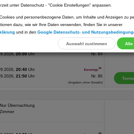
rzeit unter Datenschutz - "Cookie Einstellungen" anpassen.
Cookies und personenbezogene Daten, um Inhalte und Anzeigen zu per
Nur Übernachtung
Zimmer
tionen dazu, wie wir Ihre Daten verwenden, finden Sie in unserer
klärung
und in den
Google Datenschutz- und Nutzungsbedingung
Auswahl zustimmen
Alle
llungen
09.2026,
18:55
Uhr
09.2026,
20:00
Uhr
Nr. 84
ookies
09.2026,
20:40
Uhr
09.2026,
21:50
Uhr
Nr. 85
Termi
Cookies
(Angaben ohne Gewähr)
Nur Übernachtung
nstellungen
Zimmer