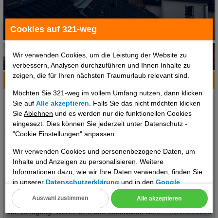
Cookies auf 321-weg
1 / 6
Wir verwenden Cookies, um die Leistung der Website zu
verbessern, Analysen durchzuführen und Ihnen Inhalte zu
zeigen, die für Ihren nächsten Traumurlaub relevant sind.
Hotelinfo
Bilder
Karte
Möchten Sie 321-weg im vollem Umfang nutzen, dann klicken
Ort:
Berlin, Berlin, Deutschland
Sie auf
Alle akzeptieren
. Falls Sie das nicht möchten klicken
Klima zum Reisezeitpunkt:
Sie
Ablehnen
und es werden nur die funktionellen Cookies
eingesezt. Dies können Sie jederzeit unter Datenschutz -
°C
°C
°C
"Cookie Einstellungen" anpassen.
Das erwartet Sie: The Circus Hotel Lage: Ort Berlin Lage &
Wir verwenden Cookies und personenbezogene Daten, um
Umgebung Dieses Hotel liegt in Berlin, der nächste Flughafen ist
Inhalte und Anzeigen zu personalisieren. Weitere
Berlin - Tegel (TXL). Das bietet Ihre Unterkunft: Das Hotel mit
Informationen dazu, wie wir Ihre Daten verwenden, finden Sie
einem Aufzug verfügt über 56 Zimmer. Das freundliche Personal
in unserer
Datenschutzerklärung
und in den
Google
an der Rezeption ist gerne bei allen Fragen behilflich. Eine
Datenschutz- und Nutzungsbedingungen
.
Auswahl zustimmen
Alle akzeptieren
Gepäckaufbewahrung und ein Safe stehen als Serviceleistungen
Cookie Einstellungen
..weiterlesen
zur Verfügung. WLAN ist in den öffentlichen Bereichen verfügbar.