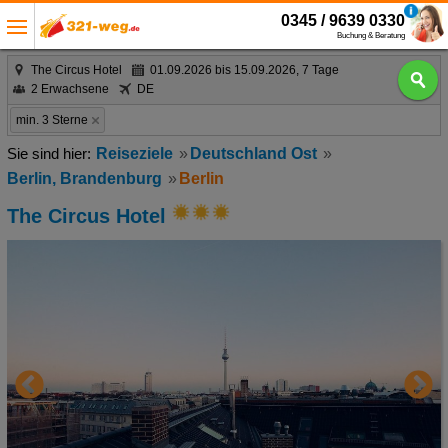
0345 / 9639 0330
Buchung & Beratung
The Circus Hotel
01.09.2026 bis 15.09.2026, 7 Tage
2 Erwachsene
DE
min. 3 Sterne
Reiseziele
Deutschland Ost
Berlin, Brandenburg
Berlin
The Circus Hotel