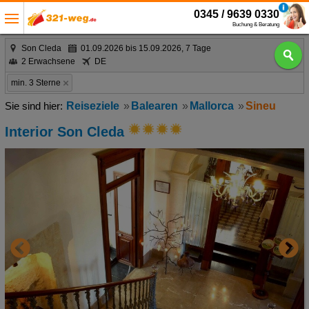
0345 / 9639 0330
Buchung & Beratung
Son Cleda
01.09.2026 bis 15.09.2026, 7 Tage
2 Erwachsene
DE
min. 3 Sterne
Reiseziele
Balearen
Mallorca
Sineu
Interior Son Cleda