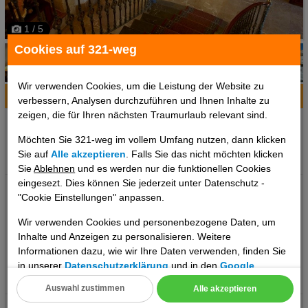
1 / 5
Cookies auf 321-weg
Wir verwenden Cookies, um die Leistung der Website zu
Hotelinfo
Bilder
Karte
verbessern, Analysen durchzuführen und Ihnen Inhalte zu
zeigen, die für Ihren nächsten Traumurlaub relevant sind.
Ort:
Sineu, Mallorca, Spanien
Möchten Sie 321-weg im vollem Umfang nutzen, dann klicken
Klima zum Reisezeitpunkt:
Sie auf
Alle akzeptieren
. Falls Sie das nicht möchten klicken
°C
°C
°C
Sie
Ablehnen
und es werden nur die funktionellen Cookies
eingesezt. Dies können Sie jederzeit unter Datenschutz -
Buchungscodes: PMI4371 Lage: Das Hotel Son Cleda liegt in der
"Cookie Einstellungen" anpassen.
kleinen Stadt Sineu. Die Stadt Palma ist ca. 25 km und der
Flughafen Palma de Mallorca ca. 20 km entfernt. Ausstattung:
Wir verwenden Cookies und personenbezogene Daten, um
Das Hotel verfügt über insgesamt 8 Zimmer, WiFi (gegen
Inhalte und Anzeigen zu personalisieren. Weitere
Gebühr), Innenhof mit Terrasse. Unterbringung (je nach Saison
Informationen dazu, wie wir Ihre Daten verwenden, finden Sie
in unserer
Datenschutzerklärung
und in den
Google
verfügbar): Doppelzimmer: Verfügen über Bad oder Dusche/WC,
Datenschutz- und Nutzungsbedingungen
.
Föhn, Klimaanlage, Telefon, LCD Sat-TV, Heizung, Mietsafe,
..weiterlesen
Auswahl zustimmen
Alle akzeptieren
Minibar (ggf. gegen Gebühr) und WLAN (ohne Gebühr).
Cookie Einstellungen