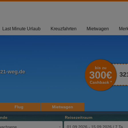
Last Minute Urlaub
Kreuzfahrten
Mietwagen
Merk
bis zu
321-weg.de
300€
32
Cashback *
Flug
Mietwagen
ende
Reisezeitraum
wachsene
01.09.2026 - 15.09.2026 / 7 Tage