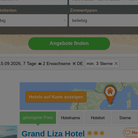
kriterien
Zimmertypen
big
beliebig
Angebote finden
15.09.2026, 7 Tage
2 Erwachsene
DE
min. 3 Sterne
Hotels auf Karte anzeigen
günstigster Preis
Hotelname
Hotelort
Sterne
Grand Liza Hotel
Ho