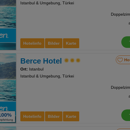
Istanbul & Umgebung, Türkei
Hotelinfo
Bilder
Karte
Berce Hotel
Ho
Ort:
Istanbul
Istanbul & Umgebung, Türkei
100%
Hotelinfo
Bilder
Karte
mpfehlung