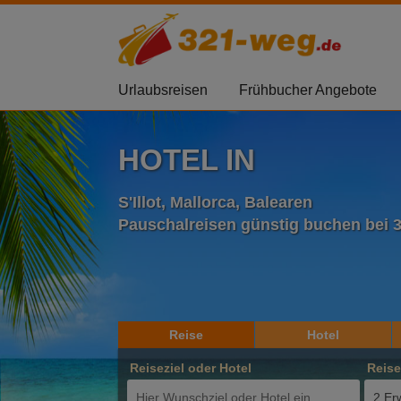
Urlaubsreisen
Frühbucher Angebote
HOTEL IN
S'Illot, Mallorca, Balearen
Pauschalreisen günstig buchen bei 
Reise
Hotel
Reiseziel oder Hotel
Reis
2 Er