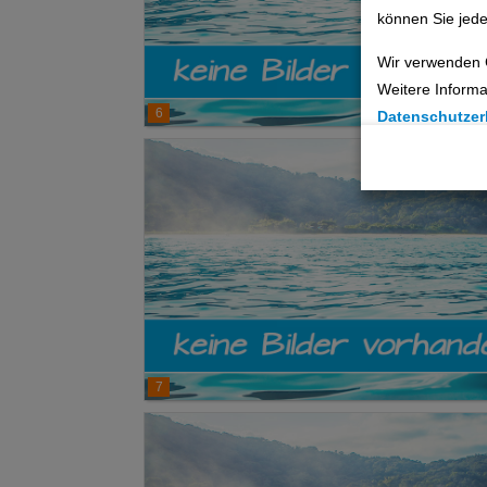
können Sie jede
Wir verwenden 
Weitere Informa
6
Datenschutzer
Cookie Einste
Technische C
Analyse
Social Media 
Advertising
7
Erweiterte Ei