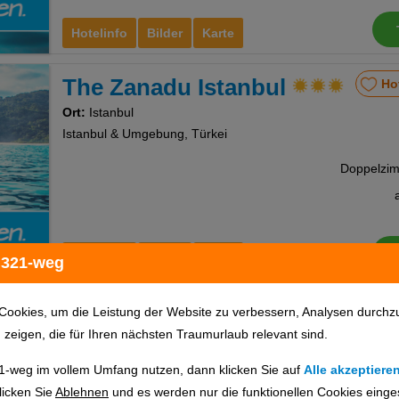
Hotelinfo
Bilder
Karte
The Zanadu Istanbul
Ho
Ort:
Istanbul
Istanbul & Umgebung, Türkei
Hotelinfo
Bilder
Karte
 321-weg
Grand Milan Hotel
Ho
Cookies, um die Leistung der Website zu verbessern, Analysen durchz
u zeigen, die für Ihren nächsten Traumurlaub relevant sind.
Ort:
Istanbul
Istanbul & Umgebung, Türkei
1-weg im vollem Umfang nutzen, dann klicken Sie auf
Alle akzeptiere
licken Sie
Ablehnen
und es werden nur die funktionellen Cookies einge