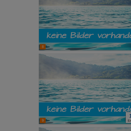
8
9
E