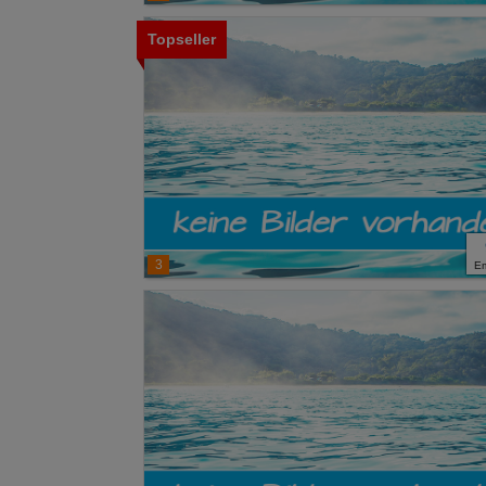
Topseller
3
E