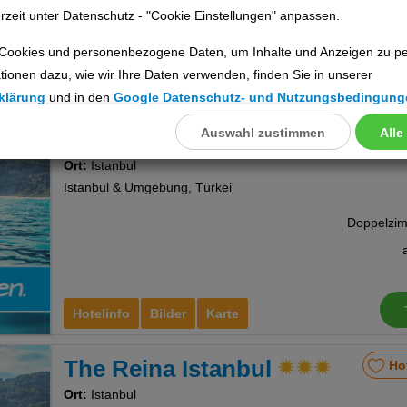
rzeit unter Datenschutz - "Cookie Einstellungen" anpassen.
Cookies und personenbezogene Daten, um Inhalte und Anzeigen zu per
tionen dazu, wie wir Ihre Daten verwenden, finden Sie in unserer
Hotelinfo
Bilder
Karte
klärung
und in den
Google Datenschutz- und Nutzungsbedingung
Auswahl zustimmen
Alle
llungen
Alfa
Ho
Ort:
Istanbul
ookies
Istanbul & Umgebung, Türkei
Cookies
Hotelinfo
Bilder
Karte
nstellungen
The Reina Istanbul
Ho
Ort:
Istanbul