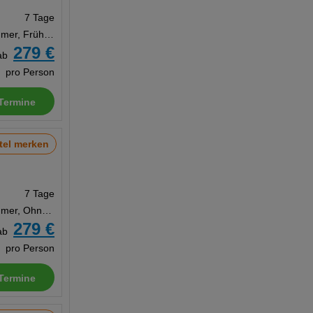
7 Tage
Doppelzimmer, Frühstück
279 €
ab
pro Person
Termine
tel merken
7 Tage
Doppelzimmer, Ohne Verpflegung
279 €
ab
pro Person
Termine