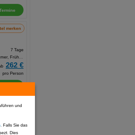
Termine
tel merken
7 Tage
Doppelzimmer, Frühstück
262 €
ab
pro Person
Termine
tel merken
uführen und
n
. Falls Sie das
7 Tage
sezt. Dies
Doppelzimmer, Frühstück