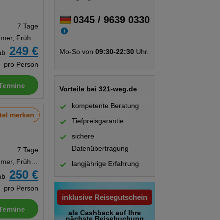
0345 / 9639 0330
7 Tage
Doppelzimmer, Frühstück
249 €
Mo-So von
09:30-22:30
Uhr.
ab
pro Person
Termine
Vorteile bei 321-weg.de
kompetente Beratung
tel merken
Tiefpreisgarantie
sichere
Datenübertragung
7 Tage
Doppelzimmer, Frühstück
langjährige Erfahrung
250 €
ab
pro Person
inklusive Reisegutschein
Termine
als Cashback auf Ihre
nächste Reisebuchung