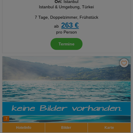
Ort:
Istanbul
Analyse
Istanbul & Umgebung, Türkei
7 Tage
,
Doppelzimmer, Frühstück
Social Media Cookies
263 €
ab
pro Person
Advertising
Termine
Erweiterte Einstellungen
7
Hotelinfo
Bilder
Karte