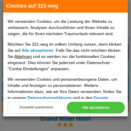
263 €
Cookies auf 321-weg
ab
pro Person
Wir verwenden Cookies, um die Leistung der Website zu
Termine
verbessern, Analysen durchzuführen und Ihnen Inhalte zu
zeigen, die für Ihren nächsten Traumurlaub relevant sind.
Möchten Sie 321-weg im vollem Umfang nutzen, dann klicken
Sie auf
Alle akzeptieren
. Falls Sie das nicht möchten klicken
Sie
Ablehnen
und es werden nur die funktionellen Cookies
eingesezt. Dies können Sie jederzeit unter Datenschutz -
"Cookie Einstellungen" anpassen.
Wir verwenden Cookies und personenbezogene Daten, um
Inhalte und Anzeigen zu personalisieren. Weitere
Informationen dazu, wie wir Ihre Daten verwenden, finden Sie
in unserer
Datenschutzerklärung
und in den
Google
6
Datenschutz- und Nutzungsbedingungen
.
Hotelinfo
Bilder
Karte
Auswahl zustimmen
Alle akzeptieren
Cookie Einstellungen
Grand Milan Hotel
Technische Cookies