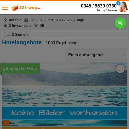
0345 / 9639 0330
Buchung & Beratung
beliebig
01.09.2026 bis 15.09.2026, 7 Tage
2 Erwachsene
DE
min. 3 Sterne
Hotelangebote
1000 Ergebnisse
Preis aufsteigend
günstigster Preis
1