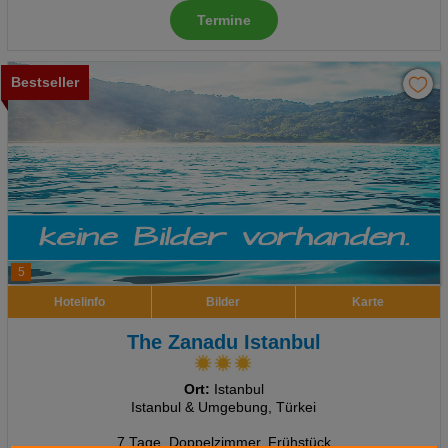
Termine
Bestseller
5
Hotelinfo
Bilder
Karte
The Zanadu Istanbul
Ort:
Istanbul
Istanbul & Umgebung, Türkei
7 Tage
,
Doppelzimmer, Frühstück