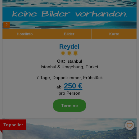
2
Hotelinfo
Bilder
Karte
Reydel
Ort:
Istanbul
Istanbul & Umgebung, Türkei
7 Tage
,
Doppelzimmer, Frühstück
250 €
ab
pro Person
Termine
Topseller