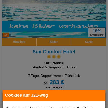
18%
10
Empfehlung
Hotelinfo
Bilder
Karte
Sun Comfort Hotel
Ort:
Istanbul
Istanbul & Umgebung, Türkei
7 Tage
,
Doppelzimmer, Frühstück
283 €
ab
pro Person
Cookies auf 321-weg
Termine