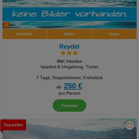
2
Hotelinfo
Bilder
Karte
Reydel
Ort:
Istanbul
Istanbul & Umgebung, Türkei
7 Tage
,
Doppelzimmer, Frühstück
250 €
ab
pro Person
Termine
Topseller