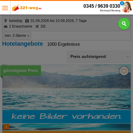
0345 / 9639 0330
Buchung & Beratung
beliebig
01.09.2026 bis 15.09.2026, 7 Tage
2 Erwachsene
DE
min. 3 Sterne
Hotelangebote
1000 Ergebnisse
Preis aufsteigend
günstigster Preis
1