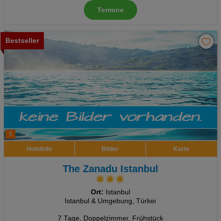
Termine
Bestseller
5
Hotelinfo
Bilder
Karte
The Zanadu Istanbul
Ort:
Istanbul
Istanbul & Umgebung, Türkei
7 Tage
,
Doppelzimmer, Frühstück