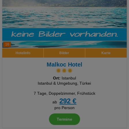
16
Hotelinfo
Bilder
Karte
Malkoc Hotel
Ort:
Istanbul
Istanbul & Umgebung, Türkei
7 Tage
,
Doppelzimmer, Frühstück
292 €
ab
pro Person
Termine