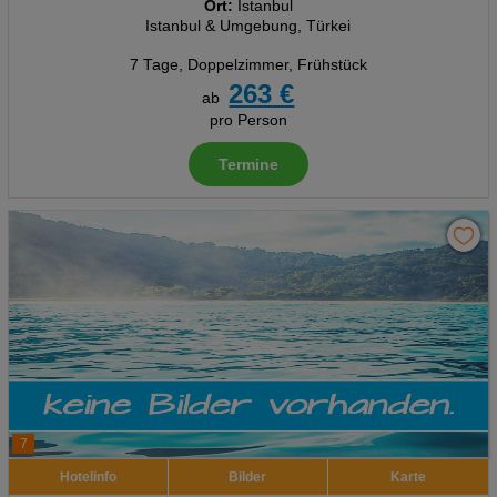
Ort:
Istanbul
Istanbul & Umgebung, Türkei
7 Tage
,
Doppelzimmer, Frühstück
263 €
ab
pro Person
Termine
7
Hotelinfo
Bilder
Karte