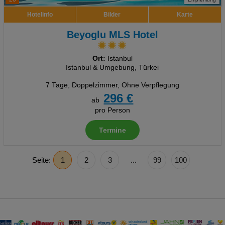
Hotelinfo
Bilder
Karte
Beyoglu MLS Hotel
Ort:
Istanbul
Istanbul & Umgebung, Türkei
7 Tage
,
Doppelzimmer, Ohne Verpflegung
296 €
ab
pro Person
Termine
Seite:
1
2
3
...
99
100