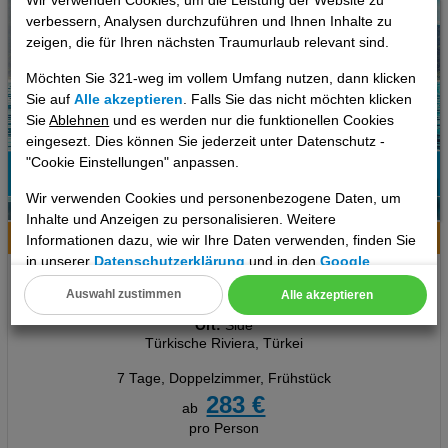
Wir verwenden Cookies, um die Leistung der Website zu
verbessern, Analysen durchzuführen und Ihnen Inhalte zu
zeigen, die für Ihren nächsten Traumurlaub relevant sind.
Möchten Sie 321-weg im vollem Umfang nutzen, dann klicken
Sie auf
Alle akzeptieren
. Falls Sie das nicht möchten klicken
Sie
Ablehnen
und es werden nur die funktionellen Cookies
eingesezt. Dies können Sie jederzeit unter Datenschutz -
"Cookie Einstellungen" anpassen.
77%
Wir verwenden Cookies und personenbezogene Daten, um
11
Empfehlung
Inhalte und Anzeigen zu personalisieren. Weitere
Hotelinfo
Bilder
Karte
Informationen dazu, wie wir Ihre Daten verwenden, finden Sie
in unserer
Datenschutzerklärung
und in den
Google
Orient Apart Otel
Datenschutz- und Nutzungsbedingungen
.
Auswahl zustimmen
Alle akzeptieren
Cookie Einstellungen
Ort:
Side
Türkische Riviera, Türkei
Technische Cookies
7 Tage
,
Doppelzimmer, Frühstück
Analyse
283 €
ab
pro Person
Social Media Cookies