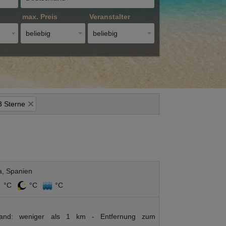
max. Preis
Veranstalter
beliebig
beliebig
3 Sterne
a, Spanien
°C
°C
°C
rand: weniger als 1 km - Entfernung zum