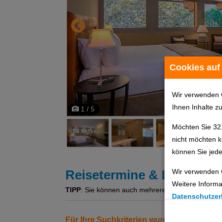
Cookies auf
Wir verwenden 
Ihnen Inhalte z
1 / 5
Möchten Sie 32
nicht möchten k
können Sie jede
Wir verwenden 
Reisetermine & Leistung
Weitere Informa
TIPP
: Sie können auch mehrere Angebote gleichzeit
Datenschutzer
Cookie Einste
Für Ihre Suchkriterien wurden keine Erg