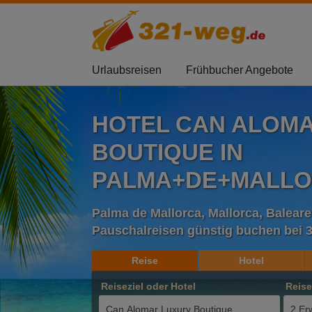
Urlaubsreisen
Frühbucher Angebote
HOTEL CAN ALOM
BOUTIQUE IN
PALMA+DE+MALL
Palma de Mallorca, Mallorca, Balear
Pauschalreisen günstig buchen bei 
Reise
Hotel
Reiseziel oder Hotel
Reis
2 Er