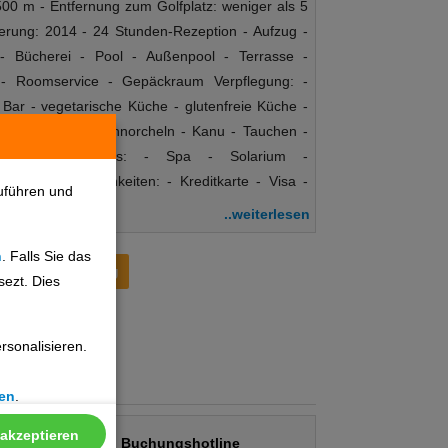
500 m - Entfernung zum Golfplatz: weniger als 5
ierung: 2014 - 24 Stunden-Rezeption - Aufzug -
- Bücherei - Pool - Außenpool - Terrasse -
 - Roomservice - Gepäckraum Verpflegung: -
 Bar - vegetarische Küche - glutenfreie Küche -
service Sport: - Schnorcheln - Kanu - Tauchen -
- Angeln Wellness: - Spa - Solarium -
Zahlungsmöglichkeiten: - Kreditkarte - Visa -
uführen und
..weiterlesen
n
. Falls Sie das
Preisentwicklung
sezt. Dies
sonalisieren.
en
.
 akzeptieren
Buchungshotline