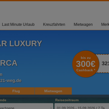
Last Minute Urlaub
Kreuzfahrten
Mietwagen
Merk
AR LUXURY
bis zu
ORCA
300€
32
Cashback *
en
321-weg.de
Flug
Mietwagen
ende
Reisezeitraum
wachsene
01.09.2026 - 15.09.2026 / 7 Tage