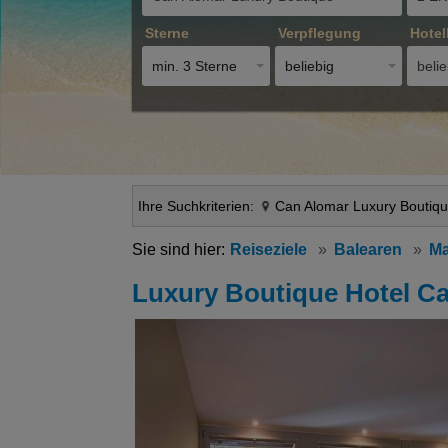
Sterne
Verpflegung
Hotel
min. 3 Sterne
beliebig
belie
Ihre Suchkriterien:
Can Alomar Luxury Boutiq
Reiseziele
Balearen
Ma
Luxury Boutique Hotel C