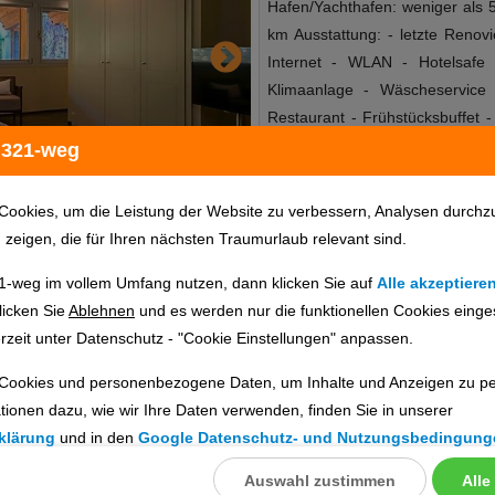
Hafen/Yachthafen: weniger als 
km Ausstattung: - letzte Renov
Internet - WLAN - Hotelsafe 
Klimaanlage - Wäscheservice
Restaurant - Frühstücksbuffet -
Diätküche Kinder: - Babysitter
 321-weg
Fahrradverleih - Reiten 
Schönheitsanwendungen/Beauty 
Cookies, um die Leistung der Website zu verbessern, Analysen durchz
American Express
u zeigen, die für Ihren nächsten Traumurlaub relevant sind.
1-weg im vollem Umfang nutzen, dann klicken Sie auf
Alle akzeptiere
Hotelinfo
Bilder
Karte
licken Sie
Ablehnen
und es werden nur die funktionellen Cookies einge
rzeit unter Datenschutz - "Cookie Einstellungen" anpassen.
Cookies und personenbezogene Daten, um Inhalte und Anzeigen zu per
en
tionen dazu, wie wir Ihre Daten verwenden, finden Sie in unserer
ig prüfen. Die Verfügbarkeit wird direkt beim Veranstalter geprüft.
klärung
und in den
Google Datenschutz- und Nutzungsbedingung
Auswahl zustimmen
Alle
llungen
ebnisse gefunden.