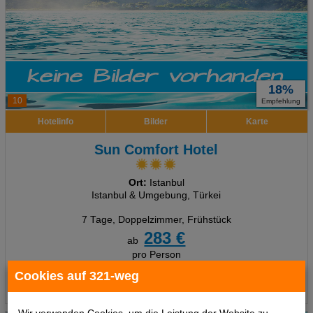
18%
10
Empfehlung
Hotelinfo
Bilder
Karte
Sun Comfort Hotel
Ort:
Istanbul
Istanbul & Umgebung, Türkei
7 Tage
,
Doppelzimmer, Frühstück
283 €
ab
pro Person
Cookies auf 321-weg
Termine