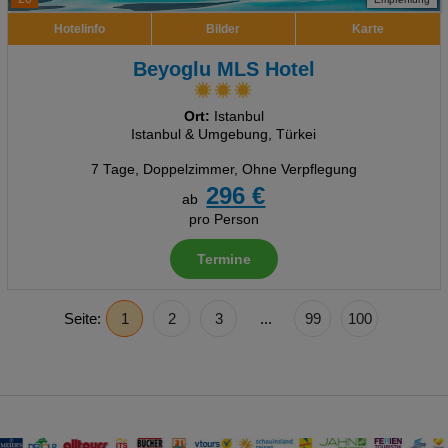
Hotelinfo
Bilder
Karte
Beyoglu MLS Hotel
Ort:
Istanbul
Istanbul & Umgebung, Türkei
7 Tage
,
Doppelzimmer, Ohne Verpflegung
296 €
ab
pro Person
Termine
Seite:
1
2
3
...
99
100