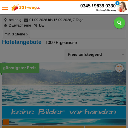
0345 / 9639 0330
Buchung & Beratung
beliebig
01.09.2026 bis 15.09.2026, 7 Tage
2 Erwachsene
DE
min. 3 Sterne
Hotelangebote
1000 Ergebnisse
Preis aufsteigend
günstigster Preis
1