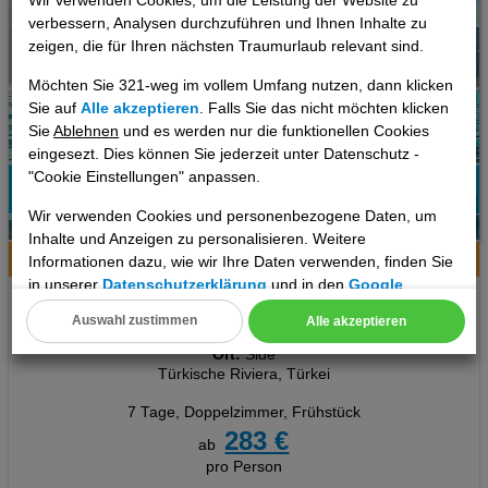
Wir verwenden Cookies, um die Leistung der Website zu
verbessern, Analysen durchzuführen und Ihnen Inhalte zu
zeigen, die für Ihren nächsten Traumurlaub relevant sind.
Möchten Sie 321-weg im vollem Umfang nutzen, dann klicken
Sie auf
Alle akzeptieren
. Falls Sie das nicht möchten klicken
Sie
Ablehnen
und es werden nur die funktionellen Cookies
eingesezt. Dies können Sie jederzeit unter Datenschutz -
"Cookie Einstellungen" anpassen.
77%
Wir verwenden Cookies und personenbezogene Daten, um
11
Empfehlung
Inhalte und Anzeigen zu personalisieren. Weitere
Hotelinfo
Bilder
Karte
Informationen dazu, wie wir Ihre Daten verwenden, finden Sie
in unserer
Datenschutzerklärung
und in den
Google
Orient Apart Otel
Datenschutz- und Nutzungsbedingungen
.
Auswahl zustimmen
Alle akzeptieren
Cookie Einstellungen
Ort:
Side
Türkische Riviera, Türkei
Technische Cookies
7 Tage
,
Doppelzimmer, Frühstück
Analyse
283 €
ab
pro Person
Social Media Cookies