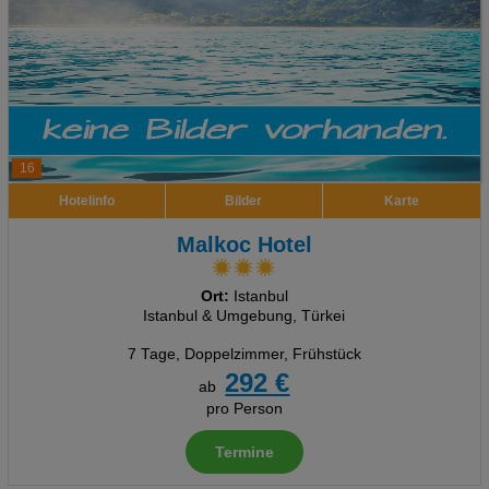
16
Hotelinfo
Bilder
Karte
Malkoc Hotel
Ort:
Istanbul
Istanbul & Umgebung, Türkei
7 Tage
,
Doppelzimmer, Frühstück
292 €
ab
pro Person
Termine