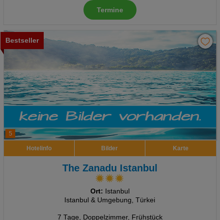
Termine
Bestseller
5
Hotelinfo
Bilder
Karte
The Zanadu Istanbul
Ort:
Istanbul
Istanbul & Umgebung, Türkei
7 Tage
,
Doppelzimmer, Frühstück