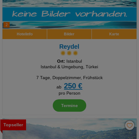
2
Hotelinfo
Bilder
Karte
Reydel
Ort:
Istanbul
Istanbul & Umgebung, Türkei
7 Tage
,
Doppelzimmer, Frühstück
250 €
ab
pro Person
Termine
Topseller