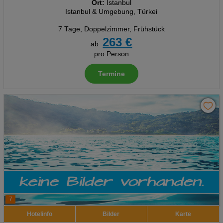
Ort:
Istanbul
Istanbul & Umgebung, Türkei
7 Tage
,
Doppelzimmer, Frühstück
263 €
ab
pro Person
Termine
7
Hotelinfo
Bilder
Karte