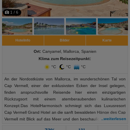
1 / 6
Hotelinfo
Bilder
Karte
Ort:
Canyamel, Mallorca, Spanien
Klima zum Reisezeitpunkt:
°C
°C
°C
An der Nordostküste von Mallorca, im wunderschönen Tal von
Cap Vermell, einer der exklusivsten Ecken der Insel gelegen,
finden anspruchsvolle Reisende hier einen einzigartigen
Rückzugsort mit einem atemberaubenden kulinarischen
Konzept.Das HotelHarmonisch schmiegt sich das Luxusresort
Cap Vermell Grand Hotel an die sanft bewaldeten Hänge des Cap
..weiterlesen
Vermell mit Blick auf das Meer und den beschaulichen Küstenort
Canyamel. Das Luxushotel ist inspiriert von traditionellen