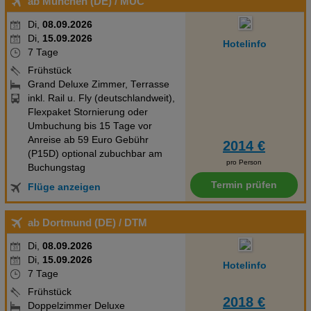
ab München (DE)
/ MUC
Verpflegung: Frühstücksbuffet inklusive.ZimmerGrand Deluxe 46-
Di,
08.09.2026
50 qm, Doppel, Deluxe, Erdgeschoss, Dusche, Regendusche,
Di,
15.09.2026
Hotelinfo
WC, Bademantel, Haartrockner, Klimaanlage, Minibar, Safe, TV,
7 Tage
WLAN, Wasserkocher, Kaffee/Tee, Terrasse (möbliert) Junior
Frühstück
Suite Garden 46-50 qm, Erdgeschoss, Gartenblick, kombinierter
Grand Deluxe Zimmer, Terrasse
Wohn-/Schlafraum, Sitzecke, Schreibtisch, Badewanne,
inkl. Rail u. Fly (deutschlandweit),
Regendusche, WC, Bademantel, Badeslipper, Haartrockner,
Flexpaket Stornierung oder
Umbuchung bis 15 Tage vor
Kosmetikspiegel, Klimaanlage, Minibar, Safe, Bügelbrett,
Anreise ab 59 Euro Gebühr
Bügeleisen, TV, iPod-Dockingstation, WLAN, Wasserkocher,
2014 €
(P15D) optional zubuchbar am
Kaffeemaschine, Kaffee/Tee, Terrasse (möbliert) Junior Suite
pro Person
Buchungstag
Resort View 46-50 qm, Juniorsuite, Etage, 1., kombinierter
Termin prüfen
Flüge anzeigen
Wohn-/Schlafraum, Sitzecke, Schreibtisch, Badewanne,
Regendusche, WC, Bademantel, Badeslipper, Haartrockner,
ab Dortmund (DE)
/ DTM
Kosmetikspiegel, Klimaanlage, Minibar, Safe, Bügelbrett,
Bügeleisen, TV, iPod-Dockingstation, WLAN, Wasserkocher,
Di,
08.09.2026
Kaffeemaschine, Kaffee/Tee, Balkon (möbliert) Junior Suite Valley
Di,
15.09.2026
Hotelinfo
View 46-50 qm, Juniorsuite, Etage, oberste, Talblick, kombinierter
7 Tage
Wohn-/Schlafraum, Sitzecke, Schreibtisch, Badewanne,
Frühstück
2018 €
Regendusche, WC, Bademantel, Badeslipper, Haartrockner,
Doppelzimmer Deluxe