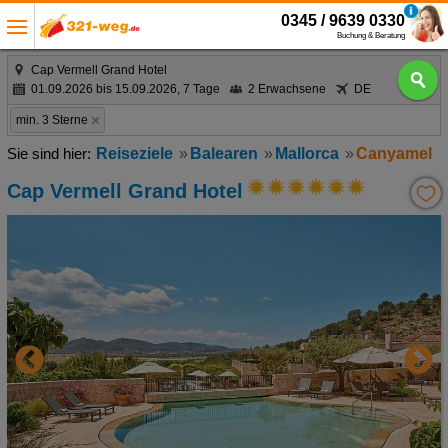
0345 / 9639 0330
Buchung & Beratung
Cap Vermell Grand Hotel
01.09.2026 bis 15.09.2026, 7 Tage
2 Erwachsene
DE
min. 3 Sterne
Reiseziele
Balearen
Mallorca
Canyamel
Cap Vermell Grand Hotel