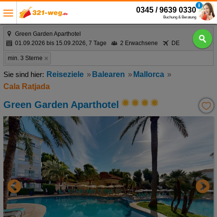
0345 / 9639 0330
Buchung & Beratung
Green Garden Aparthotel
01.09.2026 bis 15.09.2026, 7 Tage
2 Erwachsene
DE
min. 3 Sterne
Reiseziele
Balearen
Mallorca
Cala Ratjada
Green Garden Aparthotel